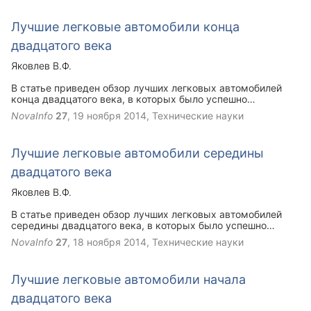
Лучшие легковые автомобили конца
двадцатого века
Яковлев В.Ф.
В статье приведен обзор лучших легковых автомобилей
конца двадцатого века, в которых было успешно
реализовано новое инженерное решение какой-либо
NovaInfo
27
,
19 ноября 2014
, Технические науки
системы, затем примененное и на других моделях;
автомобиль выпускался длительное время, его
конструкция была удачной и пригодной для развития и
Лучшие легковые автомобили середины
модернизации; автомобиль имел лучшие характеристики,
чем другие модели того же времени. Лучшие легковые
двадцатого века
автомобили выбирались по десятилетиям прошлого века.
Яковлев В.Ф.
В статье приведен обзор лучших легковых автомобилей
середины двадцатого века, в которых было успешно
реализовано новое инженерное решение какой-либо
NovaInfo
27
,
18 ноября 2014
, Технические науки
системы, затем примененное и на других моделях;
автомобиль выпускался длительное время, его
конструкция была удачной и пригодной для развития и
Лучшие легковые автомобили начала
модернизации; автомобиль имел лучшие характеристики,
чем другие модели того же времени. Лучшие легковые
двадцатого века
автомобили выбирались по десятилетиям прошлого века.