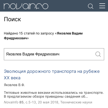
Поиск
Найдено 15 статей по запросу «
Яковлев Вадим
Фридрихович
»
Эволюция дорожного транспорта на рубеже
ХХ века
Яковлев В.Ф.
Тягловые животные веками использовались на транспорте.
В предлагаемом обзоре приведены сведения об
особенностях использовании волов и лошадей на гужевом
NovaInfo
85
, с.5-13,
20 мая 2018
, Технические науки
транспорте, загрязнении ими окружающей среды
отходами своей жизнедеятельности. Появившиеся в конце