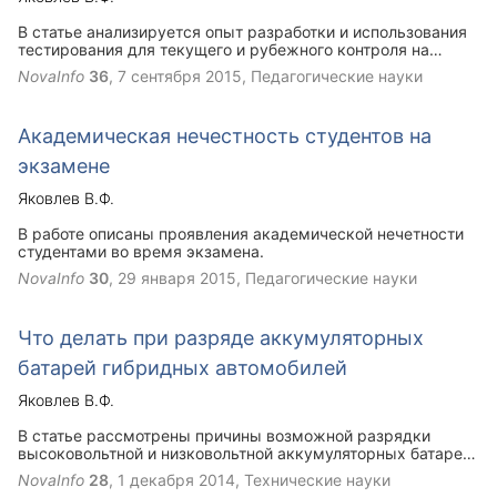
В статье анализируется опыт разработки и использования
тестирования для текущего и рубежного контроля на
кафедре «Теоретическая и общая электротехника»,
NovaInfo
36
,
7 сентября 2015
, Педагогические науки
показывается улучшение качества знаний вследствие
такого контроля.
Академическая нечестность студентов на
экзамене
Яковлев В.Ф.
В работе описаны проявления академической нечетности
студентами во время экзамена.
NovaInfo
30
,
29 января 2015
, Педагогические науки
Что делать при разряде аккумуляторных
батарей гибридных автомобилей
Яковлев В.Ф.
В статье рассмотрены причины возможной разрядки
высоковольтной и низковольтной аккумуляторных батарей
на гибридном автомобиле, а также варианты решения
NovaInfo
28
,
1 декабря 2014
, Технические науки
проблемы.