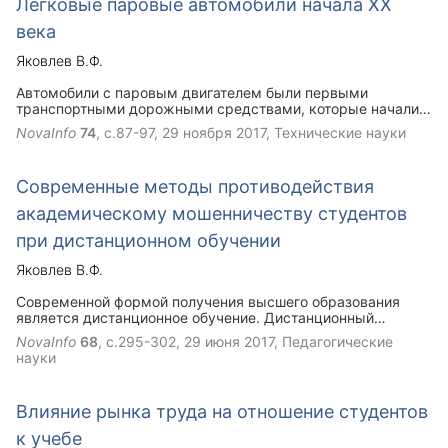
Легковые паровые автомобили начала XX
мошенничества.
века
Яковлев В.Ф.
Автомобили с паровым двигателем были первыми
транспортными дорожными средствами, которые начали
производиться промышленно в больших количествах. В
NovaInfo
74
, с.87-97,
29 ноября 2017
, Технические науки
начале ХХ века именно эти автомобили были наиболее
совершенными, но быстро уступили в конкурентной борьбе
электромобилям и авто-мобилям с двигателями
Современные методы противодействия
внутреннего сгорания.
академическому мошенничеству студентов
при дистанционном обучении
Яковлев В.Ф.
Современной формой получения высшего образования
является дистанционное обучение. Дистанционный
контроль успеваемости студентов производится путем
NovaInfo
68
, с.295-302,
29 июня 2017
, Педагогические
проверки выполненных заданий, присылаемых
науки
преподавателям по электронной почте и по итогам онлайн –
экзаменов. Анонимность интернета позволяет
академически нечестным студентам нанимать
Влияние рынка труда на отношение студентов
гострайтеров, которые вместо них выполняют учебные
задания, сдают интернет экзамены. Современные методы
к учебе
противодействия академическому мошенничеству