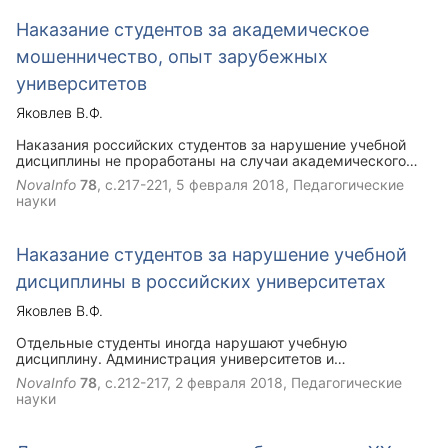
ХIХ века автомобили начали постепенно вытеснять
Наказание студентов за академическое
гужевой транспорт, т.к. обеспечивали лучшие технические
и экономические показатели..
мошенничество, опыт зарубежных
университетов
Яковлев В.Ф.
Наказания российских студентов за нарушение учебной
дисциплины не проработаны на случаи академического
мошенничества. В статье приводится обзор наказаний за
NovaInfo
78
, с.217-221,
5 февраля 2018
, Педагогические
академическое мошенничество, которые используются в
науки
зарубежных университетах. Отдельные шкалы наказаний
разработаны за мошенничество с письменными работами
и на экзаменах. Такой опыт был бы полезен и российским
Наказание студентов за нарушение учебной
университетам.
дисциплины в российских университетах
Яковлев В.Ф.
Отдельные студенты иногда нарушают учебную
дисциплину. Администрация университетов и
преподаватели располагают возможностями для
NovaInfo
78
, с.212-217,
2 февраля 2018
, Педагогические
выявления этих нарушений. Виновные студенты во все
науки
времена наказывались. Сего-дня шкала наказаний:
замечание, выговор, отчисление. Применение этих
наказаний не конкретизировано на случаи академического