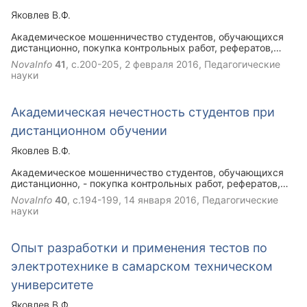
Яковлев В.Ф.
Академическое мошенничество студентов, обучающихся
дистанционно, покупка контрольных работ, рефератов,
выполнение интернет тестирования третьими лицами и т.д.
NovaInfo
41
, с.200-205,
2 февраля 2016
, Педагогические
- сегодня имеет место за рубежом и иногда встречается в
науки
российских ВУЗах. В статье предложена методика
выявления признаков выполнения третьими лицами, а не
студентами, работ, присылаемых преподавателю для
Академическая нечестность студентов при
проверки по электронной почте.
дистанционном обучении
Яковлев В.Ф.
Академическое мошенничество студентов, обучающихся
дистанционно, - покупка контрольных работ, рефератов,
выполнение интернет тестирования третьими лицами и т.д.
NovaInfo
40
, с.194-199,
14 января 2016
, Педагогические
- сегодня имеет место за рубежом и иногда встречается в
науки
российских ВУЗах. В статье приведены примеры
проявления академической нечетности студентами
дистанционного обучения, отмечены факторы,
Опыт разработки и применения тестов по
способствующие девиантному поведению студентов.
электротехнике в самарском техническом
университете
Яковлев В.Ф.