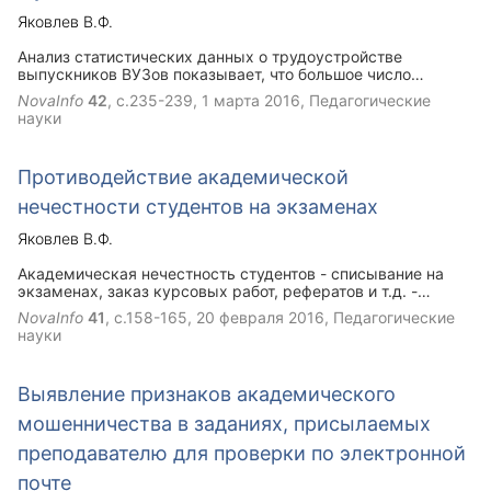
студентов при дистанционном обучении, т.е. тщательный
Яковлев В.Ф.
анализ свойств поступающих по электронной почте файлов
выполненных заданий, онлайн – прокторинг интернет
Анализ статистических данных о трудоустройстве
экзаменов, регулярные беседы преподавателя и студента
выпускников ВУЗов показывает, что большое число
через Skype, при последовательном применении лишают
бакалавров и магистров вынуждены трудиться не по
NovaInfo
42
, с.235-239,
1 марта 2016
, Педагогические
студента возможности мошенничать.
специальности на низкоквалифицированной работе. Такая
науки
ситуация приводит к слабой мотивации студентов учиться
усердно, т.к. знания получаемые в университетах могут
быть не востребованы в дальнейшем на работе не по
Противодействие академической
специальности. Часть студентов предпочитает
мошенничать во время учебы, а не тратить время на
нечестности студентов на экзаменах
усердное изучение программы.
Яковлев В.Ф.
Академическая нечестность студентов - списывание на
экзаменах, заказ курсовых работ, рефератов и т.д. -
сегодня широко распространена за рубежом, иногда
NovaInfo
41
, с.158-165,
20 февраля 2016
, Педагогические
встречается в нашей стране. Академически нечестные
науки
студенты пытаются списать на экзаменах. При этом могут
использоваться и достижения современной техники. В этой
статье автор делится опытом проведения экзаменов по
Выявление признаков академического
электротехнике в условиях, когда часть студентов
пытается списывать, используя современные технические
мошенничества в заданиях, присылаемых
средства
преподавателю для проверки по электронной
почте