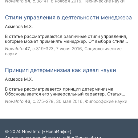
NovaInfo
54
, с.38-41,
8 ноября 2016
, Технические науки
методы испытания древесины на различные свойства,
характеризующие пожарную опасность строительных
конструкций. Разработанное огнезащитное
Стили управления в деятельности менеджера
вспучивающееся покрытие может быть использовано на
строительных и промышленных объектах нефтегазового
Ахмеров М.Х.
комплекса Российской Федерации.
В статье рассматриваются различные стили управления,
которые может применять менеджер. От выбора стиля
руководства зависит не только авторитет руководителя и
NovaInfo
47
, с.319-323,
7 июня 2016
, Социологические
эффективность его работы, но так же атмосфера в
науки
коллективе и взаимоотношения между подчиненными и
руководителем.
Принцип детерминизма как идеал науки
Ахмеров М.Х.
В статье рассматривается принцип детерминизма.
Обосновывается его универсальный характер. Статья
содержит критику философии конструктивизма.
NovaInfo
46
, с.275-278,
30 мая 2016
, Философские науки
©
2024
NovaInfo
(«НоваИнфо»)
Адрес электронной почты:
editor@novainfo.ru