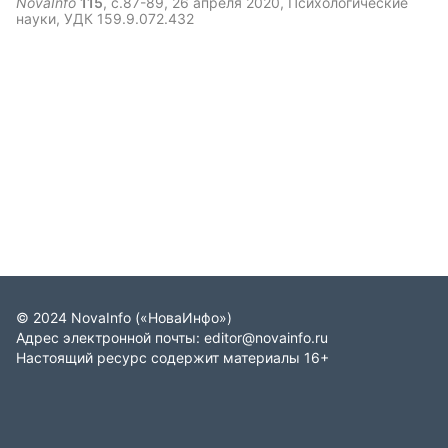
NovaInfo
115
, с.87-89,
26 апреля 2020
, Психологические
науки, УДК 159.9.072.432
©
2024
NovaInfo
(«НоваИнфо»)
Адрес электронной почты:
editor@novainfo.ru
Настоящий ресурс содержит материалы 16+