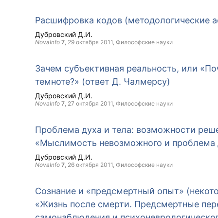
Расшифровка кодов (методологические 
Дубровский Д.И.
NovaInfo
7
,
29 октября 2011
, Философские науки
Зачем субъективная реальность, или «П
темноте?» (ответ Д. Чалмерсу)
Дубровский Д.И.
NovaInfo
7
,
27 октября 2011
, Философские науки
Проблема духа и тела: возможности реше
«Мыслимость невозможного и проблема д
Дубровский Д.И.
NovaInfo
7
,
26 октября 2011
, Философские науки
Сознание и «предсмертный опыт» (некото
«Жизнь после смерти. Предсмертные пер
самонаблюдения и психоневрологического