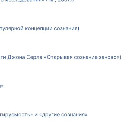
опулярной концепции сознания)
иги Джона Серла «Открывая сознание заново»)
я»
тируемость» и «другие сознания»