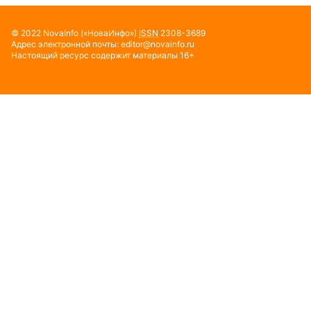
© 2022
NovaInfo
(«НоваИнфо»)
ISSN
2308-3689
Адрес электронной почты:
editor@novainfo.ru
Настоящий ресурс содержит материалы 16+