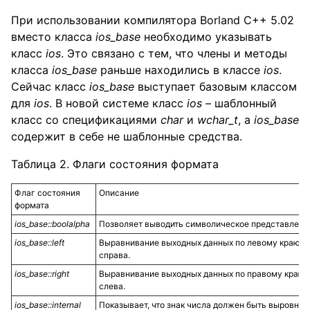
При использовании компилятора Borland C++ 5.02
вместо класса
ios
_
base
необходимо указывать
класс
ios
. Это связано с тем, что члены и методы
класса
ios
_
base
раньше находились в классе
ios
.
Сейчас класс
ios
_
base
выступает базовым классом
для
ios
. В новой системе класс
ios
– шаблонный
класс со спецификациями
char
и
wchar
_
t
, а
ios
_
base
содержит в себе не шаблонные средства.
Таблица 2. Флаги состояния формата
Флаг состояния
Описание
формата
ios_base::boolalpha
Позволяет выводить символическое представлен
ios_base::left
Выравнивание выходных данных по левому краю п
справа.
ios_base::right
Выравнивание выходных данных по правому краю 
слева.
ios_base::internal
Показывает, что знак числа должен быть выровнен 