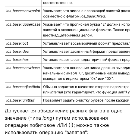
соответственно.
ios_base::showpoint
Указывает, что числа с плавающей запятой должны
совместно с флагом
ios_base
::fixed
.
ios_base
::
uppercase
Указывает, что прописная буква "E" должна испол
запятой в экспоненциальном формате. Также пред
шестнадцатеричном целом.
ios_base
::
oct
Устанавливает восьмеричный формат представлени
ios_base
::
dec
Устанавливает десятичный формат представления д
ios_base
::
hex
Устанавливает шестнадцатеричный формат предста
ios_base
::
showbase
Указывает, что основание числа должно выводить
начальный символ "0", десятичные числа выводя
выводятся с индикатором "0x" или "0X".
ios_base::adjustfield
Обычно задается в качестве второго параметра ф
или
internal
(это гарантирует, что функция
setf
()
уста
ios_base::unitbuf
Позволяет задать очистку буфера после каждой о
Допускается объединение разных флагов в одно
значение (типа
long
) путем использования
операции побитовое ИЛИ (|); можно также
использовать операцию "запятая":