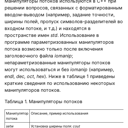
Манипуляторы потоков используются в C++ при
решении вопросов, связанных с форматированным
вводом-выводом (например, задание точности,
ширины полей, пропуск символов-разделителей во
входном потоке, и т.д.) и находятся в
пространстве имен
std
. Использование в
программе параметризованных манипуляторов
потока возможно только после включения
заголовочного файла
iomanip
;
непараметризованные манипуляторы потоков
могут использоваться и без
iomanip
(например,
endl
,
dec
,
oct
,
hex
). Ниже в таблице 1 приведены
краткие сведения по использованию некоторых
манипуляторов потоков.
Таблица 1. Манипуляторы потоков
Манипулятор
Описание, пример использования
потока
setw
Установка ширины поля:
cout