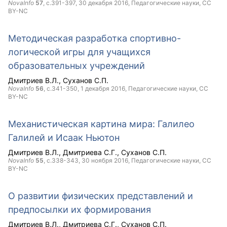
NovaInfo
57
, с.391-397,
30 декабря 2016
, Педагогические науки,
CC
BY-NC
Методическая разработка спортивно-
логической игры для учащихся
образовательных учреждений
Дмитриев В.Л.
Суханов С.П.
NovaInfo
56
, с.341-350,
1 декабря 2016
, Педагогические науки,
CC
BY-NC
Механистическая картина мира: Галилео
Галилей и Исаак Ньютон
Дмитриев В.Л.
Дмитриева С.Г.
Суханов С.П.
NovaInfo
55
, с.338-343,
30 ноября 2016
, Педагогические науки,
CC
BY-NC
О развитии физических представлений и
предпосылки их формирования
Дмитриев В.Л.
Дмитриева С.Г.
Суханов С.П.