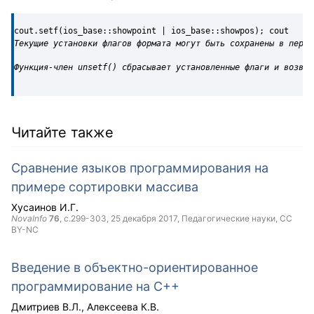
cout.setf(ios_base::showpoint | ios_base::showpos); cout
Текущие установки флагов формата могут быть сохранены в пере
Функция-член
unsetf
()
сбрасывает установленные флаги и возвра
Читайте также
Сравнение языков программирования на
примере сортировки массива
Хусаинов И.Г.
NovaInfo
76
, с.299-303,
25 декабря 2017
, Педагогические науки,
CC
BY-NC
Введение в объектно-ориентированное
программирование на C++
Дмитриев В.Л.
Алексеева К.В.