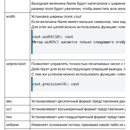
Выходная величина
Name
будет напечатана с шириной по
размер поля будет увеличен, чтобы вместить всю величи
width
Установка ширины поля:
cout
Если величина
Name
имеет меньше символов, чем заданн
Для этих же целей можно использовать функцию-член
w
cout.width(10); cout
Метод
width
()
касается только следующего отображ
setprecision
Позволяет управлять точностью печатаемых чисел с пла
Действует для всех последующих операций вывода, пока
С тем же успехом можно использовать функцию-член
pr
cout.precision(4); cout
dec
Устанавливает десятичный формат представления данных
oct
Устанавливает восьмеричный формат представления дан
hex
Устанавливает шестнадцатеричный формат представлени
setbase
Изменяет основание потока, принимая какой-либо из це