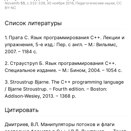
NovaInfo
55
, с.332-338,
30 ноября 2016
, Педагогические науки,
CC
BY-NC
Список литературы
Прата С. Язык программирования С++. Лекции и
упражнения, 5-е изд.: Пер. с англ. – М.: Вильямс,
2007. – 1184 с.
Страуструп Б. Язык программирования С++.
Специальное издание. – М.: Бином, 2004. – 1054 с.
Stroustrup Bjarne. The C++ programming language
/ Bjarne Stroustrup. – Fourth edition. – Boston:
Addison-Wesley, 2013. – 1368 p.
Цитировать
Дмитриев, В.Л. Манипуляторы потоков и флаги