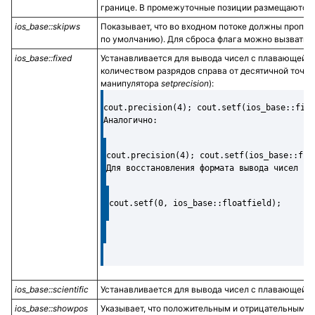
границе. В промежуточные позиции размещаются
ios_base::skipws
Показывает, что во входном потоке должны пропу
по умолчанию). Для сброса флага можно вызвать
ios_base::fixed
Устанавливается для вывода чисел с плавающей з
количеством разрядов справа от десятичной точк
манипулятора
setprecision
):
cout.precision(4); cout.setf(ios_base::fixe
Аналогично:
cout.precision(4); cout.setf(ios_base::fix
Для восстановления формата вывода чисел (п
cout.setf(0, ios_base::floatfield);
ios_base::scientific
Устанавливается для вывода чисел с плавающей з
ios_base::showpos
Указывает, что положительным и отрицательным ч