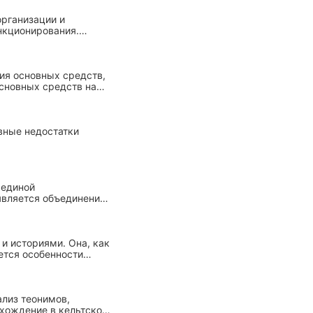
рганизации и
нкционирования.
 их параметров,
тей взаимодействия
ия основных средств,
основных средств на
вные недостатки
 единой
 является объединение
охой Возрождения
и историями. Она, как
ется особенности
ализ теонимов,
схождение в кельтской