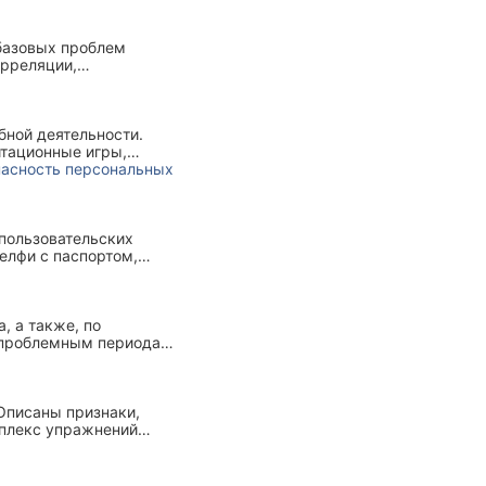
 базовых проблем
орреляции,
еменные и способы
бной деятельности.
итационные игры,
опасность персональных
 пользовательских
елфи с паспортом,
оценивать надежность
, а также, по
 проблемным периодам
а примере голштинской
Описаны признаки,
мплекс упражнений
тозным лечением.