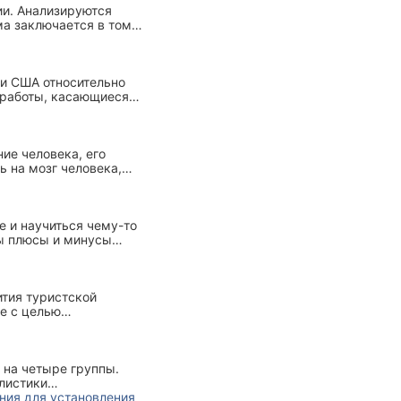
ии. Анализируются
а заключается в том,
ь, а сочетание
олагает
ствия. Отдельно
 и США относительно
 работы, касающиеся
и детьми-мигрантами.
внях образования.
ие человека, его
 на мозг человека,
вия.
е и научиться чему-то
ны плюсы и минусы
ренировки для каждого
ития туристской
е с целью
няющих эти страны
 на четыре группы.
листики
ки.
ния для установления