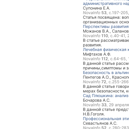
административного на
Супонина Е.А.
NovaInfo
53
, с.197-205
Статья посвящена: воп
организационных осно
административного на
Перспективы развития 
установления за ними
Можанов В.А.
,
Саланов
сталкиваются УУП при
NovaInfo
110
, с.40-41,
В статье рассматриваю
развития.
Лечебная физическая к
Мифтахов А.Ф.
NovaInfo
112
, с.64-65,
В данной статье рассм
причины,симптомы и з
упражнений лечебной 
Безопасность в альпи
Пентегов А.О.
,
Красноп
NovaInfo
72
, с.255-266
В данной статье говор
мерах безопасности, 
Сад Плюшкина: анализ 
Бочарова А.С.
NovaInfo
33
,
29 апреля
В данной статье предс
Н.В.Гоголя.
Профессиональная эт
Севастьянов А.С.
NovaInfo
52
, с.280-28