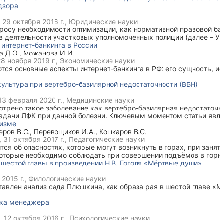
дзора
,
29 октября 2016 г.
, Юридические науки
росу необходимости оптимизации, как нормативной правовой ба
в деятельности участковых уполномоченных полиции (далее – 
дзора за лицами, в отношении которых формально действуют за
интернет-банкинга в России
 административного надзора; проблемам, с которыми в настоящ
а Д.О.
,
Можанова И.И.
 осуществлении административного надзора.
28 ноября 2019 г.
, Экономические науки
тся основные аспекты интернет-банкинга в РФ: его сущность, 
ультура при вертебро-базилярной недостаточности (ВБН)
13 февраля 2020 г.
, Медицинские науки
отрено такое заболевание как вертебро-базилярная недостаточ
адачи ЛФК при данной болезни. Ключевым моментом статьи яв
физической культуры при вертебро-базилярной недостаточности
низме
еров В.С.
,
Перевощиков И.А.
,
Кошкаров В.С.
,
31 октября 2017 г.
, Педагогические науки
ится об опасностях, которые могут возникнуть в горах, при зан
которые необходимо соблюдать при совершении подъёмов в гор
шестой главы в произведении Н.В. Гоголя «Мёртвые души»
 2015 г.
, Филологические науки
тавлен анализ сада Плюшкина, как образа рая в шестой главе 
ика менеджера
3,
12 октября 2016 г.
, Психологические науки