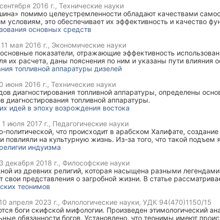
сентября 2016 г.
, Технические науки
ина» помимо целеустремленности обладают качествами самоо
м условиям, это обеспечивает их эффективность и качество фу
намичность систем «человек-машина» проявляется в изменении
зования основных средств
ктуры в зависимости от условий внешней среды и закономернос
ва с оператором.
,
11 мая 2016 г.
, Экономические науки
 основные показатели, отражающие эффективность использован
 их расчета, даны пояснения по ним и указаны пути влияния 
ы.
ния топливной аппаратуры дизелей
0 июня 2016 г.
, Технические науки
дов диагностирования топливной аппаратуры, определены осно
 диагностирования топливной аппаратуры.
их идей в эпоху возрождения востока
,
1 июля 2017 г.
, Педагогические науки
-политической, что происходит в арабском Халифате, создание
 повлияли на культурную жизнь. Из-за того, что такой подъем
ата, на Ближнем Востоке, в этот период развития называют эп
 религии индуизма
 9 до 15-16 веков.
3 декабря 2018 г.
, Философские науки
ной из древних религий, которая насыщена разными легендами 
т свои представления о загробной жизни. В статье рассматрива
ти, этапы, развитие души в представлениях ада и рая.
фских теонимов
10 апреля 2023 г.
, Филологические науки, УДК 94(470)1150/15
тся боги скифской мифологии. Произведен этимологический ан
ные обязанности богов. Установлено, что теонимы имеют прои