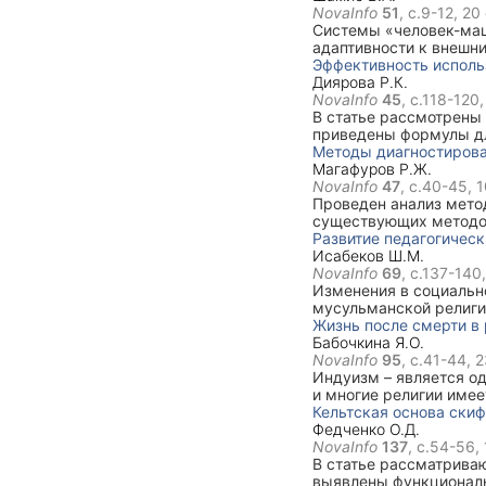
NovaInfo
51
, с.9-12,
20 
Системы «человек-маш
адаптивности к внешни
Самоорганизация и ди
Эффективность исполь
характеристик и стру
Диярова Р.К.
технического устройст
NovaInfo
45
, с.118-120
В статье рассмотрены
приведены формулы для
финансовые результат
Методы диагностирова
Магафуров Р.Ж.
NovaInfo
47
, с.40-45,
1
Проведен анализ мето
существующих методов
Развитие педагогическ
Исабеков Ш.М.
NovaInfo
69
, с.137-140
Изменения в социально
мусульманской религии
всего арабского Халиф
Жизнь после смерти в
Востока. Она длилась с
Бабочкина Я.О.
NovaInfo
95
, с.41-44,
2
Индуизм – является од
и многие религии имее
жизни души после смер
Кельтская основа ски
Федченко О.Д.
NovaInfo
137
, с.54-56,
В статье рассматриваю
выявлены функциональ