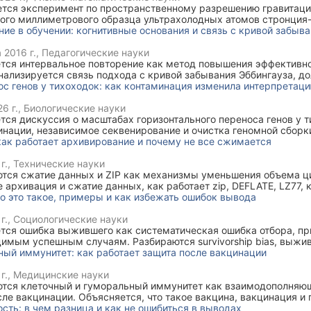
ется эксперимент по пространственному разрешению гравитаци
ого миллиметрового образца ультрахолодных атомов стронция-
ие в обучении: когнитивные основания и связь с кривой забыв
 2016 г.
, Педагогические науки
ется интервальное повторение как метод повышения эффективн
нализируется связь подхода с кривой забывания Эббингауза, д
спроизведением и распределенной практикой в образовательно
ос генов у тихоходок: как контаминация изменила интерпретац
6 г.
, Биологические науки
тся дискуссия о масштабах горизонтального переноса генов у т
инации, независимое секвенирование и очистка геномной сборк
у доли чужеродных генов.
как работает архивирование и почему не все сжимается
г.
, Технические науки
ются сжатие данных и ZIP как механизмы уменьшения объема 
е архивация и сжатие данных, как работает zip, DEFLATE, LZ77,
т сжатия и почему некоторые файлы почти не уменьшаются при
о это такое, примеры и как избежать ошибок вывода
г.
, Социологические науки
ется ошибка выжившего как систематическая ошибка отбора, п
димым успешным случаям. Разбираются survivorship bias, выж
изнеса, науки, образования и способы избежать ошибок вывода
ный иммунитет: как работает защита после вакцинации
г.
, Медицинские науки
ются клеточный и гуморальный иммунитет как взаимодополня
ле вакцинации. Объясняется, что такое вакцина, вакцинация и 
- и Т-лимфоциты, гуморальный иммунный ответ, клеточный имму
сть: в чем разница и как не ошибиться в выводах