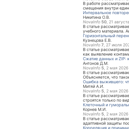
В работе рассматрива
смещения внутри един
Интервальное повторен
Никитина О.В.
NovaInfo
50
,
21 августа
В статье рассматрива
учебного материала. А
памятью, активным во
Горизонтальный перен
Кузнецова Е.В.
NovaInfo
7
,
27 июля 202
В статье рассматривае
как выявление контам
первоначальную оценк
Сжатие данных и ZIP: 
Антонов Д.М.
NovaInfo
5
,
2 мая 2026 
В статье рассматрива
Объясняется, что тако
Хаффмана, коэффициен
Ошибка выжившего: чт
Митяй А.И.
NovaInfo
5
,
2 мая 2026 
В статье рассматрива
строятся только по ви
примеры из истории, б
Клеточный и гумораль
Корнев М.И.
NovaInfo
5
,
2 мая 2026 
В статье рассматрива
адаптивной защиты пос
работают антитела, В
Корреляция и причинно