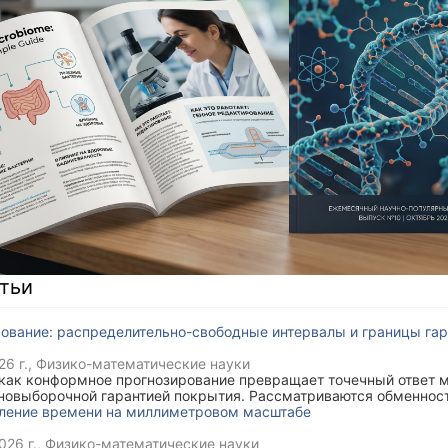
тьи
ование: распределительно-свободные интервалы и границы гар
6 г.
, Физико-математические науки
 как конформное прогнозирование превращает точечный ответ м
чновыборочной гарантией покрытия. Рассматриваются обменнос
рытие и сдвиг распределения.
ление времени на миллиметровом масштабе
026 г.
, Физико-математические науки