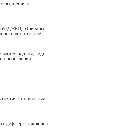
 соблюдения в
тей (ДЖВП). Описаны
мплекс упражнений
нтозным лечением.
ляются задачи, виды,
нта повышения
понятия страхования,
ных дифференциальных