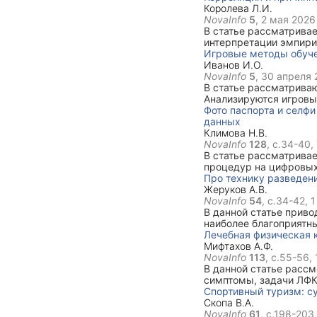
память.
Королева Л.И.
NovaInfo
5
,
2 мая 2026 
В статье рассматрива
интерпретации эмпири
коэффициент Спирмена
Игровые методы обуче
проверки причинно-сл
Иванов И.О.
NovaInfo
5
,
30 апреля 2
В статье рассматрива
Анализируются игровы
примеры применения на
Фото паспорта и селфи
данных
Климова Н.В.
NovaInfo
128
, с.34-40,
В статье рассматривае
процедур на цифровых
ограничения обработк
Про технику разведен
платформы и целесооб
Жеруков А.В.
NovaInfo
54
, с.34-42,
1
В данной статье приво
наиболее благоприятн
при выращивании теля
Лечебная физическая 
породы до 6-месячног
Мифтахов А.Ф.
NovaInfo
113
, с.55-56,
В данной статье рассм
симптомы, задачи ЛФК
лечебной физической 
Спортивный туризм: с
Скопа В.А.
NovaInfo
61
, с.198-203