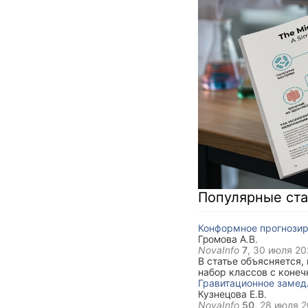
Популярные ста
Конформное прогнозир
Громова А.В.
NovaInfo
7
,
30 июля 202
В статье объясняется,
набор классов с коне
остатки, условное пок
Гравитационное замед
Кузнецова Е.В.
NovaInfo
50
,
28 июля 2