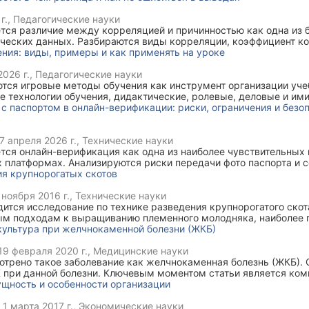
г.
, Педагогические науки
ется различие между корреляцией и причинностью как одна из
ческих данных. Разбираются виды корреляции, коэффициент к
, корреляционная матрица, ложные корреляции, скрытые пер
ния: виды, примеры и как применять на уроке
едственных выводов.
026 г.
, Педагогические науки
ются игровые методы обучения как инструмент организации уче
е технологии обучения, дидактические, ролевые, деловые и им
 уроке, цели, результаты и типичные ошибки внедрения.
 с паспортом в онлайн-верификации: риски, ограничения и без
7 апреля 2026 г.
, Технические науки
тся онлайн-верификация как одна из наиболее чувствительных
 платформах. Анализируются риски передачи фото паспорта и с
и персональных данных, а также критерии, по которым можно 
ия крупнорогатых скотов
разность загрузки документов.
 ноября 2016 г.
, Технические науки
дится исследование по технике разведения крупнорогатого скота
ым подходам к выращиванию племенного молодняка, наиболее
т, расчеты рациона и массы для кормления племенных телят н
культура при желчнокаменной болезни (ЖКБ)
о возраста.
19 февраля 2020 г.
, Медицинские науки
отрено такое заболевание как желчнокаменная болезнь (ЖКБ). 
 при данной болезни. Ключевым моментом статьи является ко
культуры при ЖКБ, который рекомендован наряду с медикамен
ущность и особенности организации
,
1 марта 2017 г.
, Экономические науки