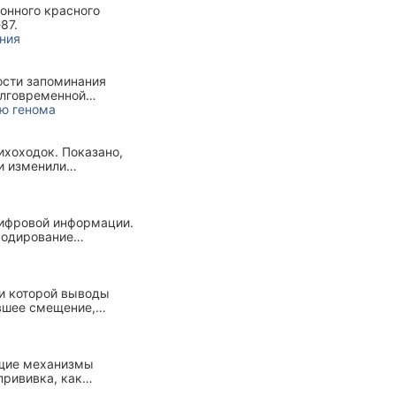
онного красного
87.
ания
ости запоминания
олговременной
м процессе.
ию генома
ихоходок. Показано,
и изменили
цифровой информации.
 кодирование
 упаковке.
ри которой выводы
ившее смещение,
 при анализе данных.
ющие механизмы
прививка, как
нитет и иммунная