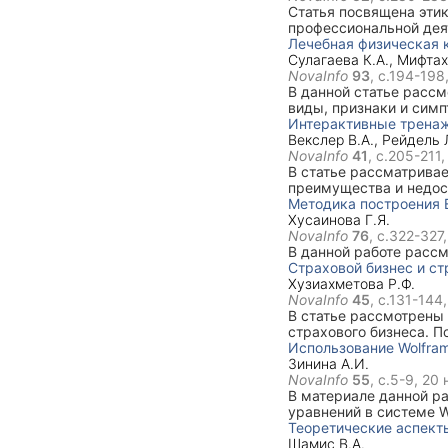
Статья посвящена эти
профессиональной дея
Лечебная физическая 
Сулагаева К.А.
,
Мифтах
NovaInfo
93
, с.194-198
В данной статье расс
виды, признаки и сим
лечебной физической 
Интерактивные тренаж
Векслер В.А.
,
Рейдель 
NovaInfo
41
, с.205-211
В статье рассматрива
преимущества и недос
качества обучения.
Методика построения 
Хусаинова Г.Я.
NovaInfo
76
, с.322-327
В данной работе расс
Страховой бизнес и ст
Хузиахметова Р.Ф.
NovaInfo
45
, с.131-144
В статье рассмотрены 
страхового бизнеса. П
Использование Wolfra
Зинина А.И.
NovaInfo
55
, с.5-9,
20 
В материале данной 
уравнений в системе W
Теоретические аспект
Шамис В.А.