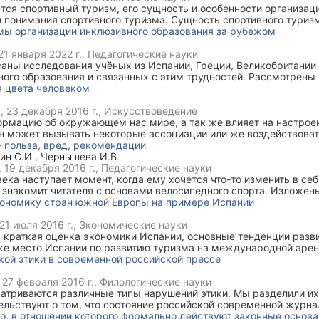
тся спортивный туризм, его сущность и особенности организац
 понимания спортивного туризма. Сущность спортивного туризм
изма проявляется не просто активная двигательная деятельност
мы организации инклюзивного образования за рубежом
качеств участника спортивного тура. Спортивный туризм предп
доление больших географических расстояний и сложных препят
21 января 2022 г.
, Педагогические науки
спортивного туризма и дан их анализ.
саны исследования учёных из Испании, Греции, Великобритании
ного образования и связанных с этим трудностей. Рассмотрены
вного образования, например, работы с одарёнными детьми ил
я цвета человеком
онстрируют практики инклюзивного образования на разных уро
0,
23 декабря 2016 г.
, Искусствоведение
ормацию об окружающем нас мире, а так же влияет на настроен
н может вызывать некоторые ассоциации или же воздействовать
овать соответствующие эмоции и совершать определённые дейст
 польза, вред, рекомендации
ин С.И.
,
Чернышева И.В.
,
19 декабря 2016 г.
, Педагогические науки
ека наступает момент, когда ему хочется что-то изменить в себ
я знакомит читателя с основами велосипедного спорта. Изложе
еляются и описываются характерные особенности проведения т
кономику стран южной Европы на примере Испании
21 июля 2016 г.
, Экономические науки
 краткая оценка экономики Испании, основные тенденции разв
кже место Испании по развитию туризма на международной арен
изма для экономики стран Южной Европы на основании объеди
ой этики в современной российской прессе
кое положение, хозяйство, специализация в МГРТ.
,
27 февраля 2016 г.
, Филологические науки
матриваются различные типы нарушений этики. Мы разделили их
ельствуют о том, что состояние российской современной журна
, многие журналисты не следуют нормам профессиональной эти
о, в отношении которого формально действуют законные основа