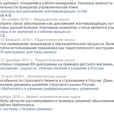
ке деловых отношений в работе менеджера. Показана важность
тельности принципов управленческой этики.
культура при дискинезии желчевыводящих путей
ов А.Ф.
,
26 ноября 2018 г.
, Медицинские науки
мотрено такое заболевание как дискинезия желчевыводящих пу
птомы данной болезни. Ключевым моментом статьи является ко
культуры при ДЖВП, который рекомендован наряду с медикаме
еры и их значение в учебном процессе
Л.Б.
,
10 февраля 2016 г.
, Педагогические науки
ется применение тренажеров в образовательном процессе. Выяв
татки использования тренажера как педагогического инструме
ER-диаграммы для базы данных
,
27 декабря 2017 г.
, Педагогические науки
мотрено создание ER-диаграммы на примере детского магазина.
рахование: сущность, отличие понятий и развитие в России
,
12 мая 2016 г.
, Экономические науки
особенности страхового бизнеса и страхования в России. Даны 
оказана динамика развития страхового рынка России.
m Mathematica в решении дифференциальных уравнений
ноября 2016 г.
, Физико-математические науки
работы автором рассматриваются примеры решения обыкновен
olfram Mathematica.
ы системы «Человек-машина»