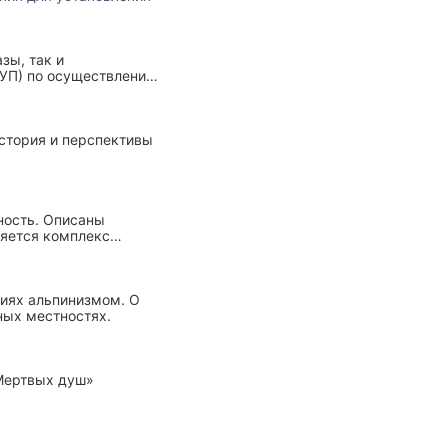
зы, так и
УУП) по осуществлению
конные основания для
ее время
история и перспективы
ность. Описаны
ляется комплекс
.
ятиях альпинизмом. О
ных местностях.
«Мертвых душ»