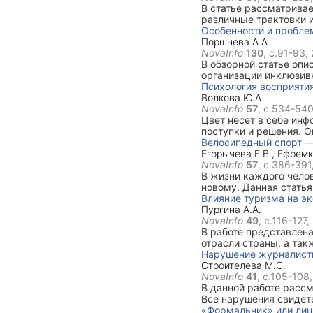
В статье рассматривае
различные трактовки и
что в данном виде тур
Особенности и пробле
физических и волевых 
Поршнева А.А.
самостоятельное прео
NovaInfo
130
, с.91-93,
выявлены особенности 
В обзорной статье опи
организации инклюзив
разных типов инклюзи
Психология восприяти
Изученные работы дем
Волкова Ю.А.
NovaInfo
57
, с.534-54
Цвет несет в себе инф
поступки и решения. О
заставляя его чувств
Велосипедный спорт —
Егорычева Е.В.
,
Ефремк
NovaInfo
57
, с.386-391
В жизни каждого челов
новому. Данная стать
данного занятия. Выд
Влияние туризма на э
уровня подготовки.
Пургина А.А.
NovaInfo
49
, с.116-127,
В работе представлена
отрасли страны, а та
определения роли тур
Нарушение журналистк
факторов: географичес
Строителева М.С.
NovaInfo
41
, с.105-108
В данной работе расс
Все нарушения свидет
неудовлетворительное
«Формальник» или лиц