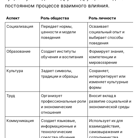
постоянном процессе взаимного влияния.
Аспект
Роль общества
Роль личности
Социализация
Передает нормы,
Осваивает
ценности и модели
социальный опыт и
поведения
выбирает способы
поведения
Образование
Создает институты
Формирует знания,
обучения и воспитания
компетенции и
мировоззрение
Культура
Задает символы,
Сохраняет,
традиции и образцы
интерпретирует или
изменяет культурные
формы
Труд
Организует
Вносит вклад в
профессиональные роли
развитие социальной и
и экономические
экономической среды
отношения
Коммуникация
Создает языковые,
Использует их для
информационные и
взаимодействия,
технологические
самовыражения и
средства общения
сотрудничества