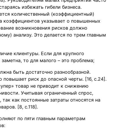
.48]. Руководителям малых предприятий часто
 стараясь избежать гибели бизнеса.
ется количественный (коэффициентный)
на коэффициентов указывает о повышенных
дование возникновения рисков должно
ому) анализу. Это делается по трем главным
личие клиентуры. Если для крупного
 заметна, то для малого – это проблема;
лжна быть достаточно разнообразной.
 повышает риск до опасной черты. [16, с.24].
супер» товар не приводит к снижению
чивости. Учитывая ограниченный спрос,
 так как постоянные затраты относятся на
аров. [8, с.118].
олняют по пяти главным параметрам
ов: