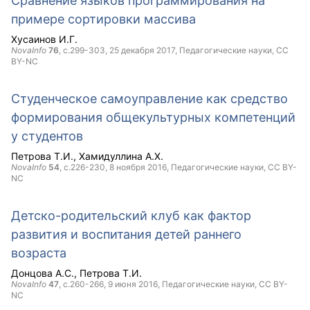
Сравнение языков программирования на
примере сортировки массива
Хусаинов И.Г.
NovaInfo
76
, с.299-303,
25 декабря 2017
, Педагогические науки,
CC
BY-NC
Студенческое самоуправление как средство
формирования общекультурных компетенций
у студентов
Петрова Т.И.
Хамидуллина А.Х.
NovaInfo
54
, с.226-230,
8 ноября 2016
, Педагогические науки,
CC BY-
NC
Детско-родительский клуб как фактор
развития и воспитания детей раннего
возраста
Донцова А.С.
Петрова Т.И.
NovaInfo
47
, с.260-266,
9 июня 2016
, Педагогические науки,
CC BY-
NC