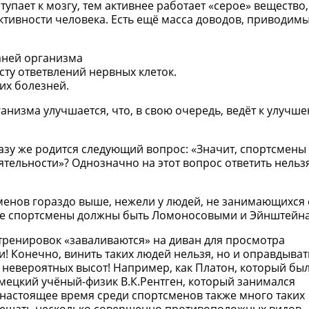
упает к мозгу, тем активнее работает «серое» вещество,
тивности человека. Есть ещё масса доводов, приводим
аней организма
сту ответвлений нервных клеток.
их болезней.
рганизма улучшается, что, в свою очередь, ведёт к улучш
сразу же родится следующий вопрос: «Значит, спортсмен
тельности»? Однозначно на этот вопрос ответить нельзя
тсменов гораздо выше, нежели у людей, не занимающихся
 все спортсмены должны быть Ломоносовыми и Эйнштейн
 тренировок «заваливаются» на диван для просмотра
! Конечно, винить таких людей нельзя, но и оправдыват
невероятных высот! Например, как Платон, который бы
ецкий учёный-физик В.К.Рентген, который занимался
 настоящее время среди спортсменов также много таких