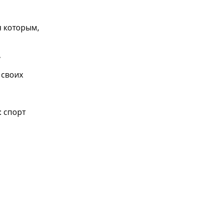
я которым,
,
 своих
: спорт