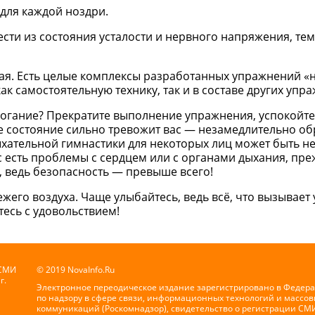
для каждой ноздри.
сти из состояния усталости и нервного напряжения, те
нная. Есть целые комплексы разработанных упражнений «
к самостоятельную технику, так и в составе других упр
гание? Прекратите выполнение упражнения, успокойте
е состояние сильно тревожит вас — незамедлительно об
ыхательной гимнастики для некоторых лиц может быть н
 есть проблемы с сердцем или с органами дыхания, преж
 ведь безопасность — превыше всего!
его воздуха. Чаще улыбайтесь, ведь всё, что вызывает 
есь с удовольствием!
 СМИ
© 2019 NovaInfo.Ru
г.
Электронное переодическое издание зарегистрировано в Федер
по надзору в сфере связи, информационных технологий и массов
коммуникаций (Роскомнадзор), свидетельство о регистрации СМ