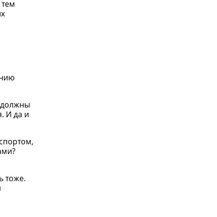
 тем
ых
ению
ы должны
. И да и
 спортом,
ами?
ь тоже.
л