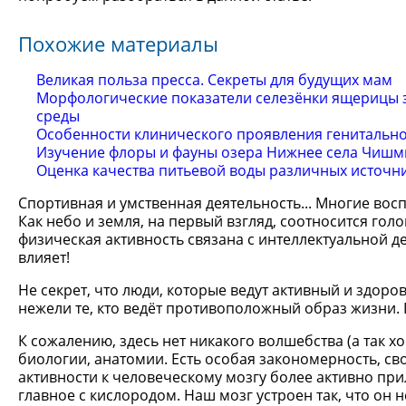
Похожие материалы
Великая польза пресса. Секреты для будущих мам
Морфологические показатели селезёнки ящерицы 
среды
Особенности клинического проявления генитальн
Изучение флоры и фауны озера Нижнее села Чишм
Оценка качества питьевой воды различных источн
Спортивная и умственная деятельность... Многие восп
Как небо и земля, на первый взгляд, соотносится голов
физическая активность связана с интеллектуальной д
влияет!
Не секрет, что люди, которые ведут активный и здоро
нежели те, кто ведёт противоположный образ жизни. 
К сожалению, здесь нет никакого волшебства (а так хо
биологии, анатомии. Есть особая закономерность, с
активности к человеческому мозгу более активно пр
главное с кислородом. Наш мозг устроен так, что он 