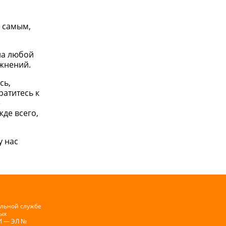
м самым,
на любой
ажнений.
сь,
ратитесь к
е
де всего,
у нас
альной службе
ых
И — ЭЛ №