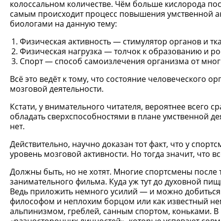
колоссальном количестве. Чём больше кислорода пост
самым происходит процесс повышения умственной ак
биологами на данную тему:
Физическая активность — стимулятор органов и тк
Физическая нагрузка — толчок к образованию и ро
Спорт — способ самоизлечения организма от мног
Всё это ведёт к тому, что состояние человеческого о
мозговой деятельности.
Кстати, у внимательного читателя, вероятнее всего 
обладать сверхспособностями в плане умственной дея
нет.
Действительно, научно доказан тот факт, что у спор
уровень мозговой активности. Но тогда значит, что
Должны быть, но не хотят. Многие спортсмены после
занимательного фильма. Куда уж тут до духовной пищи
Ведь приложить немного усилий — и можно добиться 
философом и неплохим борцом или как известный нем
альпинизмом, греблей, санным спортом, коньками. В