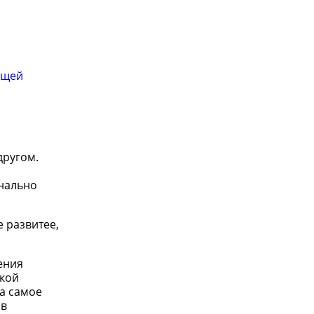
ющей
другом.
а
онально
е развитее,
рения
ской
а самое
 в