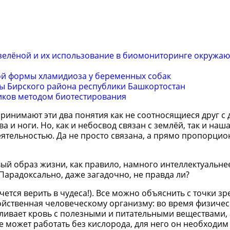
зелёной и их использование в биомониторинге окружа
ой формы хламидиоза у беременных собак
ы Бирского района республики Башкортостан
иков методом биотестирования
ринимают эти два понятия как не соотносящиеся друг с 
а и ноги. Но, как и небосвод связан с землёй, так и наш
еятельностью. Да не просто связана, а прямо пропорци
вый образ жизни, как правило, намного интеллектуальне
Парадоксально, даже загадочно, не правда ли?
чется верить в чудеса!). Все можно объяснить с точки з
войственная человеческому организму: во время физиче
иливает кровь с полезными и питательными веществами, 
не может работать без кислорода, для него он необходим