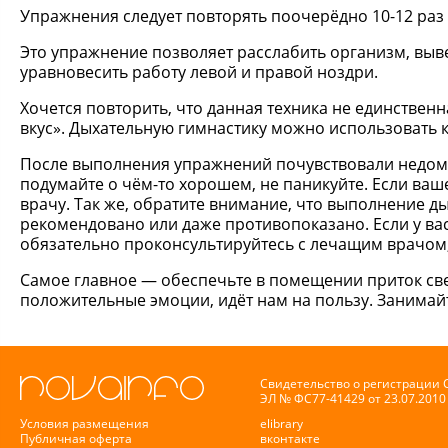
Упражнения следует повторять поочерёдно 10-12 раз 
Это упражнение позволяет расслабить организм, выве
уравновесить работу левой и правой ноздри.
Хочется повторить, что данная техника не единстве
вкус». Дыхательную гимнастику можно использовать ка
После выполнения упражнений почувствовали недомо
подумайте о чём-то хорошем, не паникуйте. Если ваш
врачу. Так же, обратите внимание, что выполнение д
рекомендовано или даже противопоказано. Если у вас
обязательно проконсультируйтесь с лечащим врачом,
Самое главное — обеспечьте в помещении приток свеж
положительные эмоции, идёт нам на пользу. Занимайт
Свидетельство о регистрации
ЭЛ № ФС77-41429 от 23.07.2010 
Условия размещения
elibrary
Публичная оферта
вконтакте