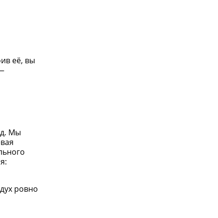
ив её, вы
 —
зд. Мы
евая
ильного
я:
здух ровно