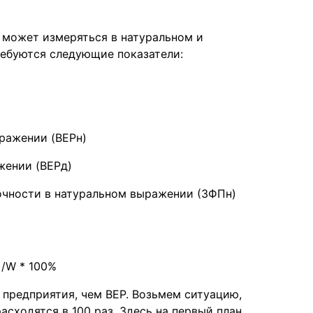
 может измеряться в натуральном и
ебуются следующие показатели:
ражении (BEPн)
жении (BEPд)
рочности в натуральном выражении (ЗФПн)
/W * 100%
предприятия, чем BEP. Возьмем ситуацию,
асходятся в 100 раз. Здесь на первый план