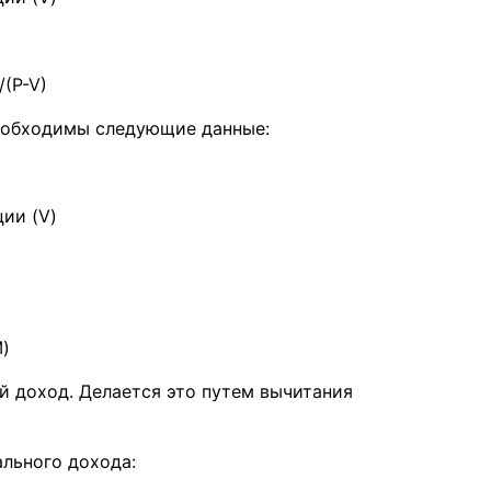
(P-V)
еобходимы следующие данные:
ии (V)
)
 доход. Делается это путем вычитания
льного дохода: