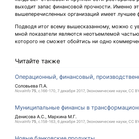
выходит запас финансовой прочности. Именно это
вышеперечисленных организаций имеет лучшее 
Подводя итог всему вышесказанному, можно с у
мной показатели являются неотъемлемой частью 
которого не сможет обойтись ни одно коммерче
Читайте также
Операционный, финансовый, производствен
Соловьева П.А.
NovaInfo
75
, с.166-170,
7 декабря 2017
, Экономические науки,
CC B
Муниципальные финансы в трансформацион
Денисова А.С.
Маркина М.Г.
NovaInfo
75
, с.158-163,
6 декабря 2017
, Экономические науки,
CC B
Новые банковские продукты