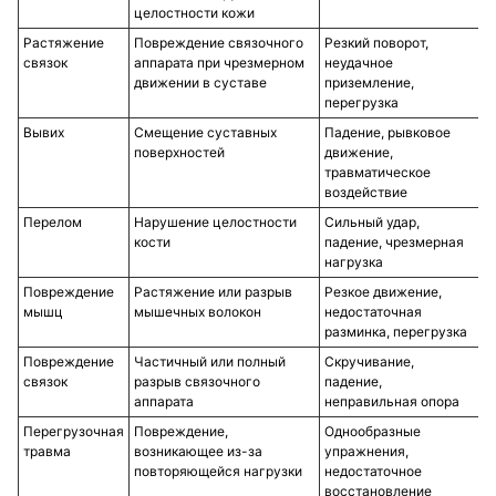
целостности кожи
Растяжение
Повреждение связочного
Резкий поворот,
связок
аппарата при чрезмерном
неудачное
движении в суставе
приземление,
перегрузка
Вывих
Смещение суставных
Падение, рывковое
поверхностей
движение,
травматическое
воздействие
Перелом
Нарушение целостности
Сильный удар,
кости
падение, чрезмерная
нагрузка
Повреждение
Растяжение или разрыв
Резкое движение,
мышц
мышечных волокон
недостаточная
разминка, перегрузка
Повреждение
Частичный или полный
Скручивание,
связок
разрыв связочного
падение,
аппарата
неправильная опора
Перегрузочная
Повреждение,
Однообразные
травма
возникающее из-за
упражнения,
повторяющейся нагрузки
недостаточное
восстановление