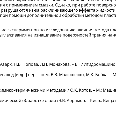
ния с применением смазки. Однако, при работе поверхно
я разрушаются из-за расклинивающего эффекта жидкости 
о при помощи дополнительной обработки методом пласт
ние экспериментов по исследованию влияния метода пл
 выглаживания на изнашивание поверхностей трения на
. Азарх, Н.В. Попова, Л.П. Монахова. – ВНИИгидромашино
вальд [и др.] пер. с нем. В.В. Малюшенко, М.К. Бобка. – М
.
химико–термическими методами / О.К. Котов. – М.: Маши
ической обработке стали /В.В. Абрамов. – Киев.: Вища ш