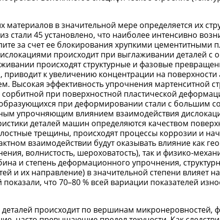
 материалов в значительной мере определяется их стр
з стали 45 установлено, что наиболее интенсивно возн
лите за счет ее блокирования хрупкими цементитными п
дислокациями происходит при выглаживании деталей с 
лаживании происходят структурные и фазовые превращени
и, приводит к увеличению концентрации на поверхности
ем. Высокая эффективность упрочнения мартенситной ст
с сорбитной при поверхностной пластической деформац
, образующихся при деформировании стали с большим 
льным упрочняющим влиянием взаимодействия дислокац
еристики деталей машин определяются качеством поверх
талостные трещины, происходят процессы коррозии и на
ктном взаимодействии будут оказывать влияние как ге
ения, волнистость, шероховатость), так и физико-механ
убина и степень деформационного упрочнения, структур
ей и их направление) в значительной степени влияет на
й показали, что 70–80 % всей вариации показателей изн
й деталей происходит по вершинам микронеровностей, 
шие, часто превышающие предел текучести. Как следстви