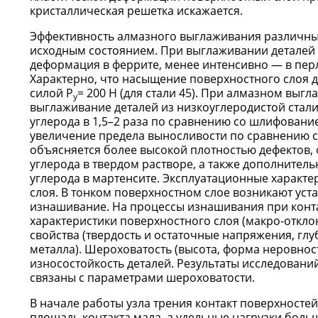
кристаллическая решетка искажается.
Эффективность алмазного выглаживания различных
исходным состоянием. При выглаживании деталей и
деформация в феррите, менее интенсивно — в пер
Характерно, что насыщение поверхностного слоя 
силой P
= 200 Н (для стали 45). При алмазном выг
у
выглаживание деталей из низкоуглеродистой стал
углерода в 1,5–2 раза по сравнению со шлифовани
увеличение предела выносливости по сравнению 
объясняется более высокой плотностью дефектов
углерода в твердом растворе, а также дополните
углерода в мартенсите. Эксплуатационные характ
слоя. В тонком поверхностном слое возникают ус
изнашивание. На процессы изнашивания при конта
характеристики поверхностного слоя (макро-отклон
свойства (твердость и остаточные напряжения, гл
металла). Шероховатость (высота, форма неровност
износостойкость деталей. Результаты исследовани
связаны с параметрами шероховатости.
В начале работы узла трения контакт поверхносте
площадь контакта мала, а удельные нагрузки боль