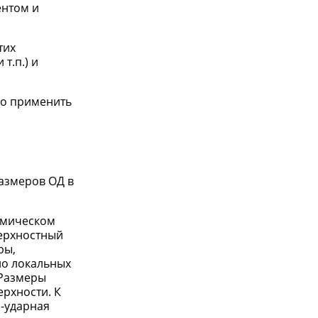
ентом и
тих
т.п.) и
но применить
азмеров ОД в
амическом
верхностный
ры,
ло локальных
 Размеры
ерхности. К
о-ударная