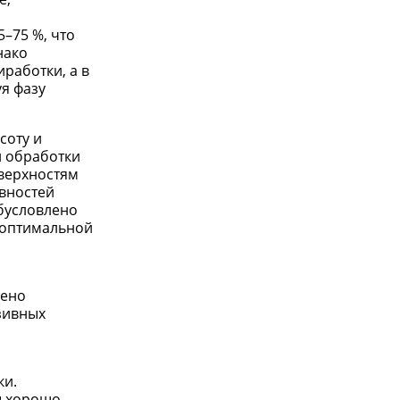
–75 %, что
нако
работки, а в
я фазу
соту и
й обработки
оверхностям
вностей
бусловлено
 оптимальной
шено
азивных
ки.
ы хорошо