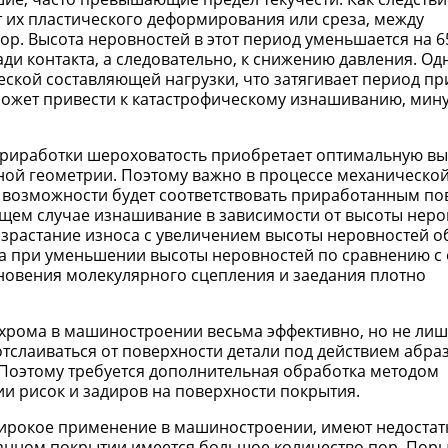
 их пластического деформирования или среза, между
. Высота неровностей в этот период уменьшается на 65
и контакта, а следовательно, к снижению давления. Од
кой составляющей нагрузки, что затягивает период при
может привести к катастрофическому изнашиванию, мину
 приработки шероховатость приобретает оптимальную вы
ной геометрии. Поэтому важно в процессе механическо
о возможности будет соответствовать приработанным п
бщем случае изнашивание в зависимости от высоты неро
зрастание износа с увеличением высоты неровностей о
 а при уменьшении высоты неровностей по сравнению с
кновения молекулярного сцепления и заедания плотно
 хрома в машиностроении весьма эффективно, но не ли
отслаиваться от поверхности детали под действием абр
Поэтому требуется дополнительная обработка методом
и рисок и задиров на поверхности покрытия.
рокое применение в машиностроении, имеют недостат
ванном покрытии имеется большое количество пор. Пор