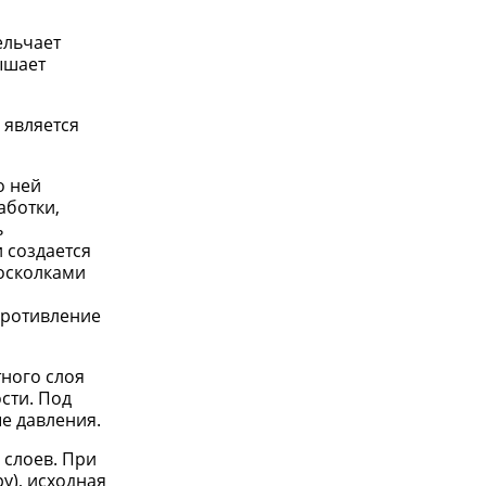
ельчает
ышает
 является
о ней
аботки,
ь
 создается
 осколками
противление
ного слоя
сти. Под
е давления.
 слоев. При
у), исходная