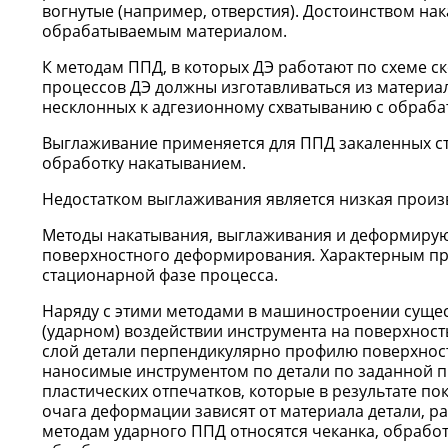
вогнутые (например, отверстия). Достоинством на
обрабатываемым материалом.
К методам ППД, в которых ДЭ работают по схеме с
процессов ДЭ должны изготавливаться из материало
несклонных к адгезионному схватыванию с обраб
Выглаживание применяется для ППД закаленных ста
обработку накатыванием.
Недостатком выглаживания является низкая произв
Методы накатывания, выглаживания и деформирующ
поверхностного деформирования
.
Характерным при
стационарной фазе процесса.
Наряду с этими методами в машиностроении суще
(ударном) воздействии инструмента на поверхность
слой детали перпендикулярно профилю поверхност
наносимые инструментом по детали по заданной п
пластических отпечатков, которые в результате по
очага деформации зависят от материала детали, р
методам ударного ППД относятся чеканка, обработ