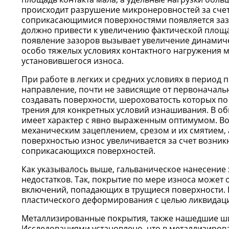
происходит разрушение микронеровностей за счет
соприкасающимися поверхностями появляется зазор
должно привести к увеличению фактической площад
появление зазоров вызывает увеличение динамичес
особо тяжелых условиях контактного нагружения 
установившегося износа.
При работе в легких и средних условиях в период
направление, почти не зависящие от первоначаль
создавать поверхности, шероховатость которых п
трения для конкретных условий изнашивания. В о
имеет характер с явно выраженным оптимумом. Во
механическим зацеплением, срезом и их смятием,
поверхностью износ увеличивается за счет возни
соприкасающихся поверхностей.
Как указывалось выше, гальваническое нанесение
недостатков. Так, покрытие по мере износа может 
включений, попадающих в трущиеся поверхности. 
пластического деформирования с целью ликвидаци
Металлизированные покрытия, также нашедшие ши
Исследованиями установлено, что в металлизиро