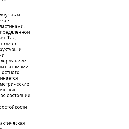
уктурным
икает
ластинами.
определенной
я. Так,
 атомов
руктуры и
ии
содержанием
ий с атомами
ностного
чинается
ометрические
ические
ное состояние
осостойкости
фактическая
е,