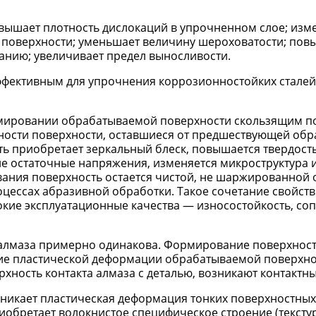
вышает плотность дислокаций в упрочненном слое; изм
и поверхности; уменьшает величину шероховатости; пов
анию; увеличивает предел выносливости.
фективным для упрочнения коррозионностойких сталей
мировании обрабатываемой поверхности скользящим п
ости поверхности, оставшиеся от предшествующей обр
ть приобретает зеркальный блеск, повышается твердост
е остаточные напряжения, изменяется микроструктура и
ивания поверхность остается чистой, не шаржированной
цессах абразивной обработки. Такое сочетание свойств
кие эксплуатационные качества — износостойкость, со
 алмаза примерно одинакова. Формирование поверхност
ие пластической деформации обрабатываемой поверхно
хность контакта алмаза с деталью, возникают контактны
зникает пластическая деформация тонких поверхностных
обретает волокнистое специфическое строение (текстур