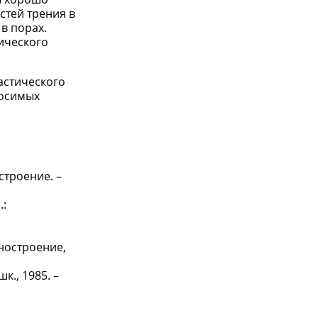
стей трения в
в порах.
ического
астического
носимых
строение. –
.:
ностроение,
к., 1985. –