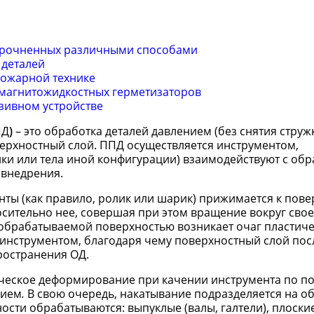
упрочненных различными способами
 деталей
пожарной технике
 магнитожидкостных герметизаторов
зивном устройстве
ПД
)
– это обработка деталей давлением (без снятия стружк
верхностный слой. ППД осуществляется инструментом,
ки или тела иной конфигурации) взаимодействуют с об
 внедрения.
ы (как правило, ролик или шарик) прижимается к пове
сительно нее, совершая при этом вращение вокруг своей
обрабатываемой поверхностью возникает очаг пластич
 инструментом, благодаря чему поверхностный слой по
ространения ОД.
тическое деформирование при качении инструмента по п
нием
.
В свою очередь, накатывание подразделяется на о
ности обрабатываются: выпуклые (валы, галтели), плоски