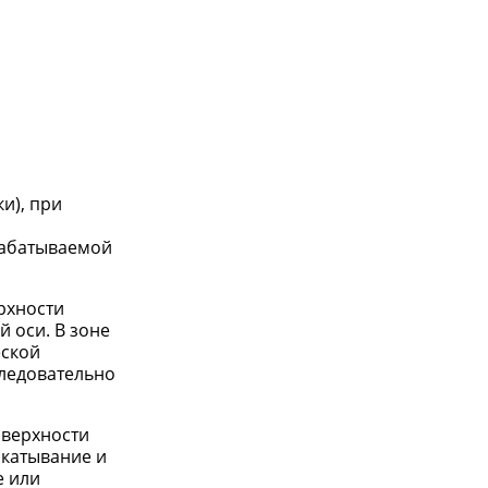
и), при
рабатываемой
рхности
 оси. В зоне
еской
следовательно
оверхности
бкатывание и
е или