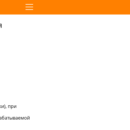
я
и), при
рабатываемой