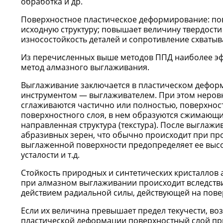
обработка и др.
Поверхностное пластическое деформирование: по
исходную структуру; повышает величину твердост
износостойкость деталей и сопротивление схватыв
Из перечисленных выше методов ППД наиболее эф
метод алмазного выглаживания.
Выглаживание заключается в пластическом дефор
инструментом — выглаживателем. При этом неровн
сглаживаются частично или полностью, поверхнос
поверхностного слоя, в нем образуются сжимающи
направленная структура (текстура). После выглаж
абразивных зерен, что обычно происходит при про
выглаженной поверхности предопределяет ее высо
усталости и т.д.
Стойкость природных и синтетических кристаллов
при алмазном выглаживании происходит вследств
действием радиальной силы, действующей на повер
Если их величина превышает предел текучести, во
пластической деформации поверхностный слой при