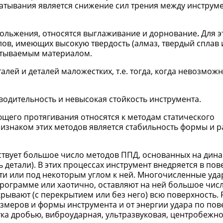
катывания является снижение сил трения между инструм
кольжения, относятся выглаживание и дорнование
.
Для э
в, имеющих высокую твердость (алмаз, твердый сплав и 
атываемым материалом.
лей и деталей маложестких, т.е. тогда, когда невозмож
одительность и невысокая стойкость инструмента.
его протягивания относятся к методам статического
знаком этих методов является стабильность формы и р
ствует большое число методов ППД, основанных на дин
 детали). В этих процессах инструмент внедряется в по
и или под некоторым углом к ней. Многочисленные уда
рограмме или хаотично, оставляют на ней большое чис
крывают (с перекрытием или без него) всю поверхность.
азмеров и формы инструмента и от энергии удара по пов
ка дробью, виброударная, ультразвуковая, центробежн