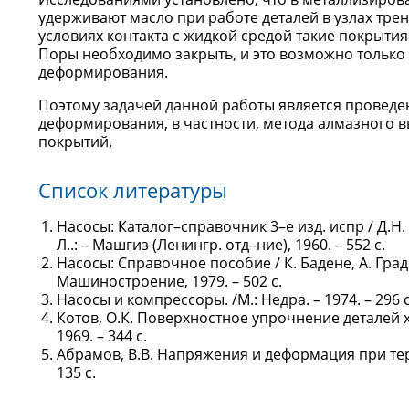
удерживают масло при работе деталей в узлах тре
условиях контакта с жидкой средой такие покрыти
Поры необходимо закрыть, и это возможно тольк
деформирования.
Поэтому задачей данной работы является проведе
деформирования, в частности, метода алмазного
покрытий.
Список литературы
Насосы: Каталог–справочник 3–е изд. испр / Д.Н
Л..: – Машгиз (Ленингр. отд–ние), 1960. – 552 с.
Насосы: Справочное пособие / К. Бадене, А. Граде
Машиностроение, 1979. – 502 с.
Насосы и компрессоры. /М.: Недра. – 1974. – 296 с
Котов, О.К. Поверхностное упрочнение деталей 
1969. – 344 с.
Абрамов, В.В. Напряжения и деформация при терм
135 с.