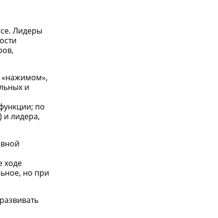
ссе. Лидеры
ости
ров,
 «нажимом»,
льных и
функции; по
 и лидера,
ивной
е ходе
ьное, но при
 развивать