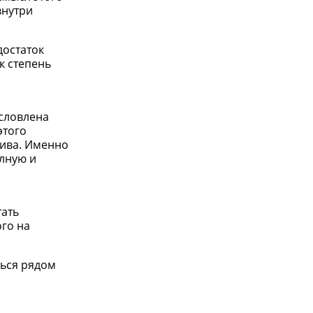
внутри
достаток
к степень
условлена
этого
тива. Именно
олную и
тать
го на
ться рядом