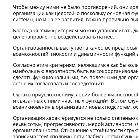
Чтобы между ними не было противоречий, они до
организации как целого.Но поскольку основная ф
системы, но и на ее развития, важно правильно в
Благодаря этим критериям можно устанавливать ди
целенаправленно воздействовать на нее.
Организованность выступает в качестве предпосы
возможностей, гибкости и динамичности функций в
Согласно этим критериям, являющимся как бы кол
наибольшую вероятность быть высокоорганизованн
сделать функциональными, т.е. полезными для орг
легче их согласовать и сосредоточить.
Однако приусложненииусловий более жизнеспособн
и связанных с ними «частных функций». В этом сл
возникновения в организации новых подсистем, 
Организация характеризуется не только степенью 
ее«высоты», прогрессивности, мерой активности ч
организованности. Отношение устойчивости структ
зависимостей) кподвижности (лабильности) функц