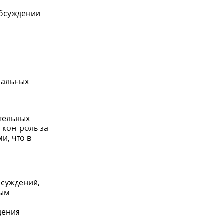
обсуждении
иальных
ательных
 контроль за
и, что в
 суждений,
ным
дения