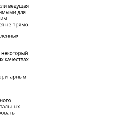
Если ведущая
чимыми для
ким
ся не прямо.
еленных
а некоторый
х качествах
торитарным
нного
нтальных
зовать