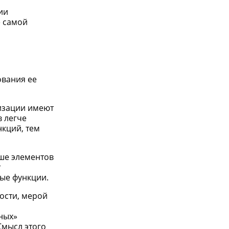
ии
е самой
ования ее
изации имеют
 легче
нкций, тем
ше элементов
т
ые функции.
ости, мерой
ных»
Смысл этого