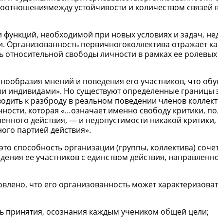
соотношениямежду устойчивости и количеством связей 
 функций, необходимой при новых условиях и задач, не
и. Организованность первичногоколлектива отражает ка
нь относительной свободы личности в рамках ее ролевых
знообразия мнений и поведения его участников, что об
и индивидами». Но существуют определенные границы 
водить к разброду в реальном поведении членов коллек
нности, которая «…означает именно свободу критики, п
ленного действия, — и недопустимости никакой критики,
го партией действия».
это способность организации (группы, коллектива) соче
ения ее участников с единством действия, направленно
новлено, что его организованность может характеризова
ень принятия, осознания каждым учеником общей цели;