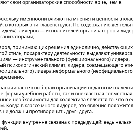
яют свои организаторские способности ярче, чем в
оскольку именноони влияют на мнения и ценности в кла
й, в которых они главенствуют. По содержанию деятельн
 идей»), лидеров — исполнителей,организаторов и лиде
ганизаторами;
деров, принимающих решения единолично, действующих
ой стиль; похарактеру деятельности выделяют универса
циям — инструментального (функционального) лидера,
ый психологический климат, лидера, совмещающего эти
фициального) лидера,неформального (неофициального)
временно.
иваначинаетсясвыбораи организации педагогомколлект
вые формы учебной работы, так и внеклассная совместная
нней необходимости для коллектива является то, что в е
. Когда в классе много лидеров, это явление положител
 не должны противоречить друг- друга.
 функции внутренне связана с предыдущей: ведь нельзя
тей.