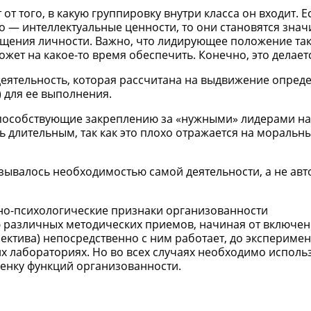
от того, в какую группировку внутри класса он входит. 
о — интеллектуальные ценности, то они становятся зна
гащения личности. Важно, что лидирующее положение та
жет на какое-то время обеспечить. Конечно, это делает
деятельность, которая рассчитана на выдвижение опред
) для ее выполнения.
способствующие закреплению за «нужными» лидерами н
 длительным, так как это плохо отражается на моральны
ызывалось необходимостью самой деятельности, а не ав
но-психологические признаки организованности
 различных методических приемов, начиная от включе
лектива) непосредственно с ним работает, до экспериме
х лабораториях. Но во всех случаях необходимо исполь
ценку функций организованности.