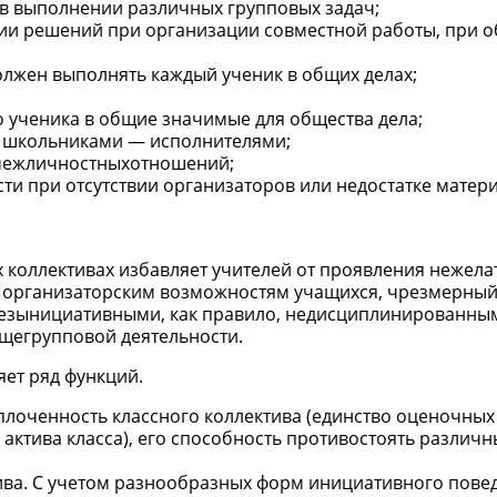
 в выполнении различных групповых задач;
тии решений при организации совместной работы, при 
олжен выполнять каждый ученик в общих делах;
о ученика в общие значимые для общества дела;
у школьниками — исполнителями;
 межличностныхотношений;
сти при отсутствии организаторов или недостатке матер
 коллективах избавляет учителей от проявления нежел
 к организаторским возможностям учащихся, чрезмерный
безынициативными, как правило, недисциплинированным
бщегрупповой деятельности.
ет ряд функций.
лоченность классного коллектива (единство оценочных
 актива класса), его способность противостоять различ
ива. С учетом разнообразных форм инициативного пове