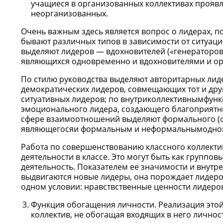
учащиеся в организованных коллективах проявл
неорганизованных.
Очень важным здесь является вопрос о лидерах, п
бывают различных типов в зависимости от ситуаци
выделяют лидеров — вдохновителей («генераторов
являющихся одновременно и вдохновителями и ор
По стилю руководства выделяют авторитарных ли
демократических лидеров, совмещающих тот и друг
ситуативных лидеров; по внутриколлективнымфунк
эмоционального лидера, создающего благоприятн
сфере взаимоотношений выделяют формального (о
являющегосяи формальным и неформальнымодно
Работа по совершенствованию классного коллект
деятельности в классе. Это могут быть как группо
деятельность. Показателем ее значимости и внутре
выдвигаются новые лидеры, она порождает лидером
одном условии: нравствственные ценности лидеров
Функция обогащения личности. Реализация этой
коллектив, не обогащая входящих в него личнос