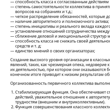
способность класса к согласованным действиям
степень самостоятельности коллектива в приня
вопросов на собраниях и т.д.;
четкое распределение обязанностей, которые д
наличие авторитетного и полномочного актива;
степень инициативы и реального вклада каждог
установление отношений сотрудничества межд
сближение деловой и эмоциональной структур
способность класса не снижать своей деятельно
средств и т. д;
единство мнений о своих организаторах;
Создание высокого уровня организации в классных
явлений, таких, как чрезмерная опека, недоверие
их деятельностью, при котором они оказываются 
конечном итоге приводит к низким результатам о
Организованность первичного коллектива выполня
Стабилизирующая функция. Она обеспечивает сп
действий, уважительное отношение к авторитету
трудностям (внешним и внутриколлективным).
Функция совершенствования классного коллект