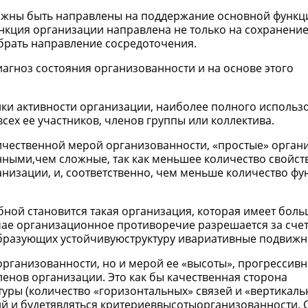
лжны быть направлены на поддержание основной функц
ункция организации направлена не только на сохранени
ыбрать направление сосредоточения.
агноз состояния организованности и на основе этого
лки активности организации, наиболее полного использ
сех ее участников, членов группы или коллектива.
ичественной мерой организованности, «простые» орган
ыми,чем сложные, так как меньшее количество свойств
анизации, и, соответственно, чем меньше количество фу
ой становится такая организация, которая имеет боль
учае организационное противоречие разрешается за сче
образующих устойчивуюструктуру ивариативные подвижн
организованности, но и мерой ее «высоты», прогрессивн
ленов организации. Это как бы качественная сторона
уры (количество «горизонтальных» связей и «вертикаль
ий и будетявляться критериеввысотыорганизованности. 