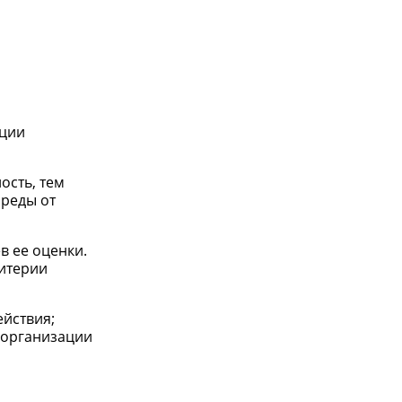
ации
ость, тем
среды от
в ее оценки.
ритерии
йствия;
 организации