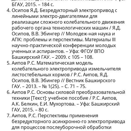
БГАУ, 2015. – 184 с.
Осипов Я.Д. Безредукторный электропривод с
линейными электро-двигателями для
реализации сложного колебательного движения
рабочего органа технологических машин / Я.Д.
Осипов, В.В. Эбингер // Молодеж-ная наука и
АПК: проблемы и перспективы. Материалы III
научно-практической конференции молодых
ученных и аспирантов. – Уфа: ФГОУ ВПО
Башкирский ГАУ. – 2009. с 105 – 108.
Аипов Р.С. Математическая модель
колебательного электропривода измельчителя
листостебельных кормов / Р.С. Аипов, Я.Д.
Осипов, В.В. Эбингер // Вестник Башкирского
ГАУ. – 2013. – № 1(25). – С. 71 – 75.
Аипов Р.С. Основы силовой преобразовательной
техники [Текст]: учебное пособие / Р.С. Аипов,
А.К. Белкин, Е.И. Мухортова. – Уфа: Башкирский
ГАУ, 2015. – 80 с.
Аипов, Р.С. Перспективы применения
безредукторного асинхронно-го электропривода
для процессов послеуборочной обработки