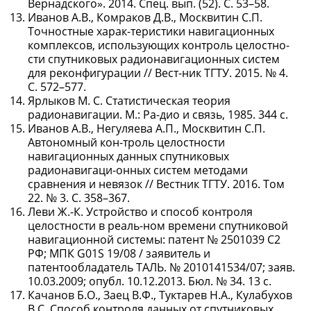
Вернадского». 2014. Спец. вып. (52). С. 53–58.
Иванов А.В., Комраков Д.В., Москвитин С.П.
Точностные харак-теристики навигационных
комплексов, использующих контроль целостно-
сти спутниковых радионавигационных систем
для реконфигурации // Вест-ник ТГТУ. 2015. № 4.
С. 572–577.
Ярлыков М. С. Статистическая теория
радионавигации. М.: Ра-дио и связь, 1985. 344 с.
Иванов А.В., Негуляева А.П., Москвитин С.П.
Автономный кон-троль целостности
навигационных данных спутниковых
радионавигаци-онных систем методами
сравнения и невязок // Вестник ТГТУ. 2016. Том
22. № 3. С. 358–367.
Леви Ж.-К. Устройство и способ контроля
целостности в реаль-ном времени спутниковой
навигационной системы: патент № 2501039 С2
РФ; МПК G01S 19/08 / заявитель и
патентообладатель ТАЛЬ. № 2010141534/07; заяв.
10.03.2009; опубл. 10.12.2013. Бюл. № 34. 13 с.
Качанов Б.О., Заец В.Ф., Туктарев Н.А., Кулабухов
В.С. Способ контроля данных от спутниковых