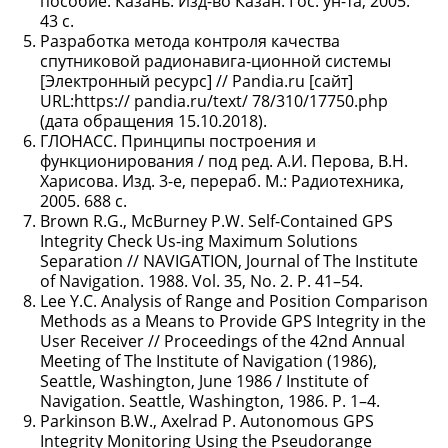
пособие. Казань: Изд-во Казан. Гос. ун-та, 2005.
43 с.
Разработка метода контроля качества
спутниковой радионавига-ционной системы
[Электронный ресурс] // Pandia.ru [сайт]
URL:https:// pandia.ru/text/ 78/310/17750.php
(дата обращения 15.10.2018).
ГЛОНАСС. Принципы построения и
функционирования / под ред. А.И. Перова, В.Н.
Харисова. Изд. 3-е, перераб. М.: Радиотехника,
2005. 688 с.
Brown R.G., McBurney P.W. Self-Contained GPS
Integrity Check Us-ing Maximum Solutions
Separation // NAVIGATION, Journal of The Institute
of Navigation. 1988. Vol. 35, No. 2. P. 41–54.
Lee Y.C. Analysis of Range and Position Comparison
Methods as a Means to Provide GPS Integrity in the
User Receiver // Proceedings of the 42nd Annual
Meeting of The Institute of Navigation (1986),
Seattle, Washington, June 1986 / Institute of
Navigation. Seattle, Washington, 1986. P. 1–4.
Parkinson B.W., Axelrad P. Autonomous GPS
Integrity Monitoring Using the Pseudorange