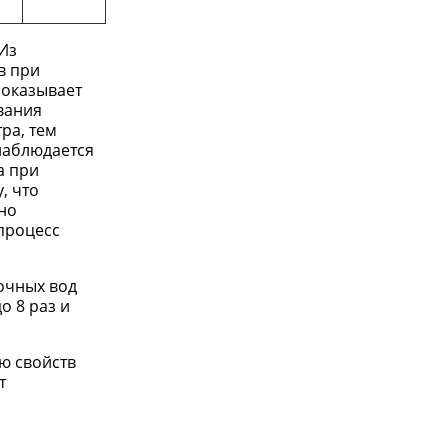
Из
в при
 оказывает
вания
ра, тем
наблюдается
а при
, что
ьно
процесс
очных вод
о 8 раз и
ю свойств
т