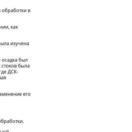
 обработки в
ии, как
была изучена
 осадка был
 стоков была
где ДСК-
ная
изменение его
обработки.
нной