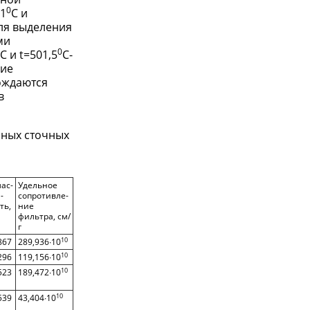
0
,1
C и
для выделения
ми
0
C и t=501,5
C-
ние
ождаются
в
чных сточных
ас-
Удельное
-
сопротивле-
ть,
ние
фильтра, см/
г
10
867
289,936∙10
10
296
119,156∙10
10
523
189,472∙10
10
539
43,404∙10