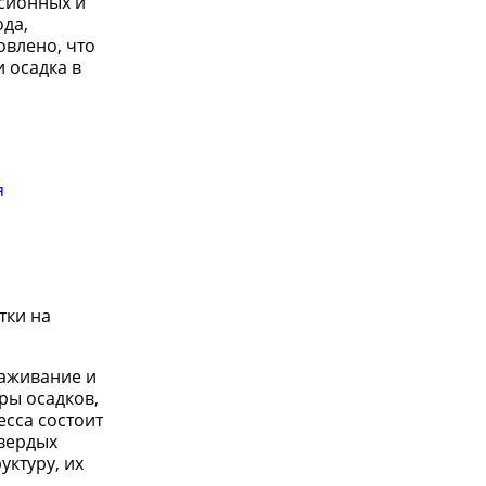
ьсионных и
да,
овлено, что
 осадка в
я
тки на
раживание и
ры осадков,
есса состоит
твердых
уктуру, их