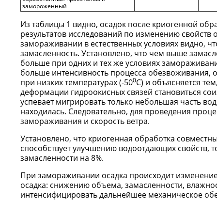
замороженный
Из таблицы 1 видно, осадок после криогенной об
результатов исследований по изменению свойств 
замораживании в естественных условиях видно, ч
замасленность. Установлено, что чем выше замасл
больше при одних и тех же условиях замораживани
больше интенсивность процесса обезвоживания, о
0
при низких температурах (-50
С) и объясняется тем
деформации гидроокисных связей становиться соиз
успевает мигрировать только небольшая часть воды
находилась. Следовательно, для проведения проце
замораживания и скорость ветра.
Установлено, что криогенная обработка совместн
способствует улучшению водоотдающих свойств, то
замасленности на 8%.
При замораживании осадка происходит изменение
осадка: снижению объема, замасленности, влажнос
интенсифицировать дальнейшее механическое об