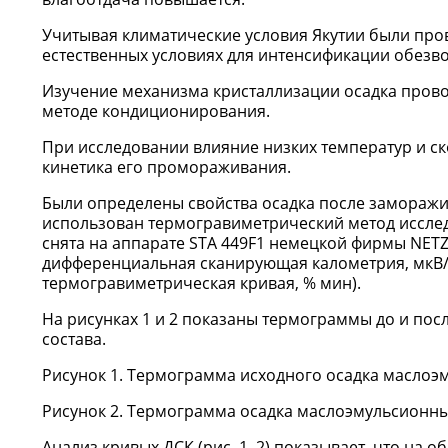
Учитывая климатические условия Якутии были про
естественных условиях для интенсификации обезв
Изучение механизма кристаллизации осадка прово
методе кондиционирования.
При исследовании влияние низких температур и с
кинетика его промораживания.
Были определены свойства осадка после заморажив
использован термогравиметрический метод иссле
снята на аппарате STA 449F1 немецкой фирмы NETZS
дифференциальная сканирующая калометрия, мкВ/м
термогравиметрическая кривая, % мин).
На рисунках 1 и 2 показаны термограммы до и пос
состава.
Рисунок 1. Термограмма исходного осадка маслоэ
Рисунок 2. Термограмма осадка маслоэмульсионны
Анализ кривых ДСК (рис. 1, 2) показывает, что на о