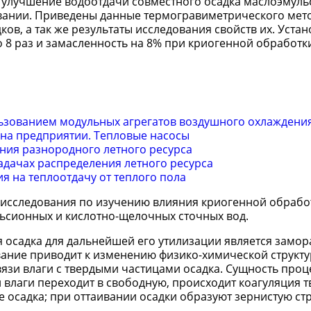
и улучшение водоотдачи совместного осадка маслоэмул
вании. Приведены данные термогравиметрического мето
ов, а так же результаты исследования свойств их. Устан
8 раз и замасленность на 8% при криогенной обработки
льзованием модульных агрегатов воздушного охлаждени
на предприятии. Тепловые насосы
ния разнородного летного ресурса
дачах распределения летного ресурса
я на теплоотдачу от теплого пола
 исследования по изучению влияния криогенной обрабо
ьсионных и кислотно-щелочных сточных вод.
осадка для дальнейшей его утилизации является замо
вание приводит к изменению физико-химической структу
зи влаги с твердыми частицами осадка. Сущность проц
влаги переходит в свободную, происходит коагуляция 
 осадка; при оттаивании осадки образуют зернистую стр