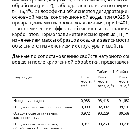
обработки (рис. 2), наблюдаются отличия по шири
0
t=115,4
C- эндоэффекты объясняется дегидратацией
основной массы констиуционной воды, при t=325,8
превращениями гидроокислоалюминия, при t=401,
экзотермические эффекты объясняется выгоранием 
карбонатов. Термогравиметрические кривые (ТГ) 
изменением массы образцов осадка в зависимости
объясняется изменением их структуры и свойств.
Данные по сопостановлению свойств натурного с
вод до и после криогенной обработки, представлен
Таблица 1. Свойст
Вид осадка
Плот-
Влаж-
Влаж-
ность, г/
ность
ность
3
см
осадка, %
кека,
Исход-ный осадок
0,938
93,418
91,68
Осадок обработанный праестолом
0,988
92,007
89,13
Осадок после оттаивания,
0,972
93,229
89,58
замороженный
Осадок после оттаивания,
0,911
93,250
93,70
обработанный праестолом и