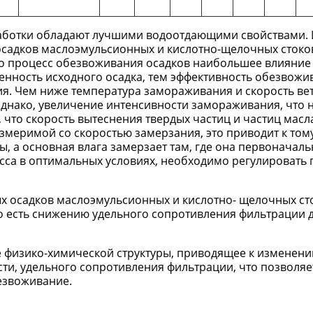
работки обладают лучшими водоотдающими свойствами. 
осадков маслоэмульсионных и кислотно-щелочных стоко
то процесс обезвоживания осадков наибольшее влияние
енность исходного осадка, тем эффективность обезвожи
я. Чем ниже температура замораживания и скорость вет
днако, увеличение интенсивности замораживания, что 
, что скорость вытеснения твердых частиц и частиц масл
меримой со скоростью замерзания, это приводит к тому
, а основная влага замерзает там, где она первоначал
сса в оптимальных условиях, необходимо регулировать 
ых осадков маслоэмульсионных и кислотно- щелочных ст
 есть снижению удельного сопротивления фильтрации д
 физико-химической структуры, приводящее к изменени
ти, удельного сопротивления фильтрации, что позволяе
езвоживание.