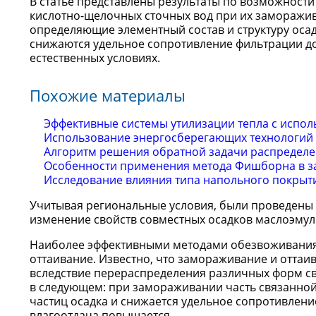
В статье представлены результаты по возможност
кислотно-щелочных сточных вод при их заморажи
определяющие элементный состав и структуру осадк
снижаются удельное сопротивление фильтрации до 
естественных условиях.
Похожие материалы
Эффективные системы утилизации тепла с испо
Использование энергосберегающих технологий 
Алгоритм решения обратной задачи распределе
Особенности применения метода Фишборна в за
Исследование влияния типа напольного покрыти
Учитывая региональные условия, были проведены
изменение свойств совместных осадков маслоэмул
Наиболее эффективными методами обезвоживания 
оттаивание. Известно, что замораживание и оттаи
вследствие перераспределения различных форм свя
в следующем: при замораживании часть связанной 
частиц осадка и снижается удельное сопротивление
влагоотдача повышается.