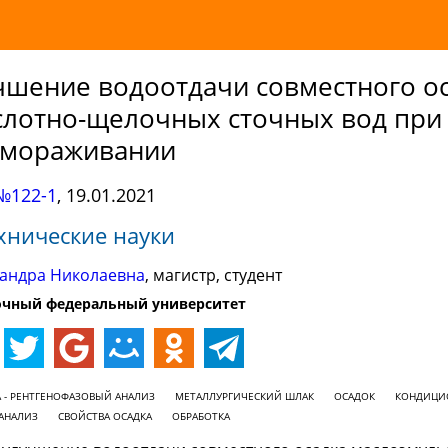
чшение водоотдачи совместного о
слотно-щелочных сточных вод при
амораживании
№122-1
,
19.01.2021
хнические науки
сандра Николаевна
, магистр, студент
очный федеральный университет
 - РЕНТГЕНОФАЗОВЫЙ АНАЛИЗ
МЕТАЛЛУРГИЧЕСКИЙ ШЛАК
ОСАДОК
КОНДИЦИ
АНАЛИЗ
СВОЙСТВА ОСАДКА
ОБРАБОТКА