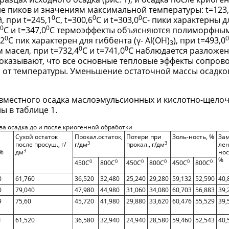
не пиков и значениям максимальной температуры: t=123
0
0
0
, при t=245,1
C, t=300,6
C и t=303,0
C- пики характерны 
0
0
C и t=347,0
C термоэффекты объясняются полиморфны
0
0
2
C пик характерен для гиббента (γ- Al(OH)
), при t=493,0
3
0
0
масел, при t=732,4
C и t=741,0
C наблюдается разложе
показывают, что все основные тепловые эффекты сопров
 от температуры. Уменьшение остаточной массы осадко
овместного осадка маслоэмульсионных и кислотно-щело
ы в таблице 1.
ва осадка до и после криогенной обработки
Сухой остаток
Прокал.остаток,
Потери при
Золь-ность, %
Зам
3
3
после просуш., г/
г/дм
прокал., г/дм
лен
3
 %
дм
нос
%
0
0
0
0
0
0
450С
800С
450С
800С
450С
800С
0
61,760
36,520
32,480
25,240
29,280
59,132
52,590
40,
0
79,040
47,980
44,980
31,060
34,080
60,703
56,883
39,
9
75,60
45,720
41,980
29,880
33,620
60,476
55,529
39,
1
61,520
36,580
32,940
24,940
28,580
59,460
52,543
40,