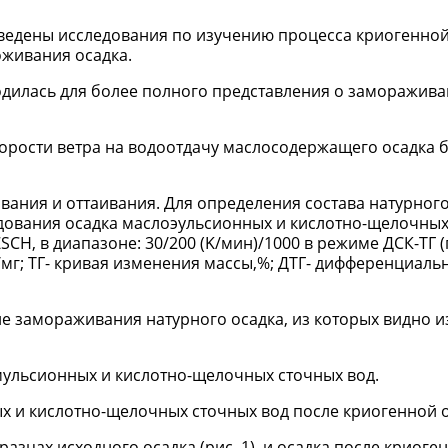
ведены исследования по изучению процесса криогенной
оживания осадка.
дилась для более полного представления о замораживан
корости ветра на водоотдачу маслосодержащего осадка 
ания и оттаивания. Для определения состава натурного
дования осадка маслоэульсионных и кислотно-щелочных
CH, в диапазоне: 30/200 (K/мин)/1000 в режиме ДСК-ТГ (
г; ТГ- кривая изменения массы,%; ДТГ- дифференциаль
ле замораживания натурного осадка, из которых видно 
мульсионных и кислотно-щелочных сточных вод.
х и кислотно-щелочных сточных вод после криогенной 
бразцах исходного осадка (рис. 1), и осадка после криоге