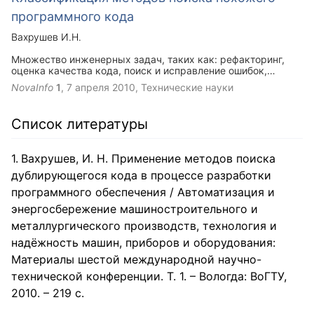
Как правило, разработчики слабо взаимодействуют друг с
программного кода
другом при выполнении мелких повседневных задач –
необходимые им функции они могут реализовывать
Вахрушев И.Н.
независимо от остальной команды. Таким образом,
возникают ситуации, когда один и тот же по назначению
Множество инженерных задач, таких как: рефакторинг,
программный код присутствует в проекте несколько раз,
оценка качества кода, поиск и исправление ошибок,
то есть дублируется.
требуют выделения синтаксически или семантически
NovaInfo
1
,
7 апреля 2010
, Технические науки
схожих фрагментов исходного кода, обычно называемых
клонами (software clones). Клоны – это фрагменты кода,
которые точно или приближенно совпадают с другими
Список литературы
фрагментами. Многочисленные исследования показывают,
что в больших программных продуктах значительная часть
кода (от 5% до 50%) дублируется. Существование
Вахрушев, И. Н. Применение методов поиска
дубликатов объясняется сложившейся практикой
программирования, когда разработчики, чтобы быстро
дублирующегося кода в процессе разработки
добавить некоторую функциональность, предпочитают
программного обеспечения / Автоматизация и
скопировать часть кода (copy/paste), а не видоизменить и
повторно использовать первоначальный код.
энергосбережение машиностроительного и
металлургического производств, технология и
надёжность машин, приборов и оборудования:
Материалы шестой международной научно-
технической конференции. Т. 1. – Вологда: ВоГТУ,
2010. – 219 с.