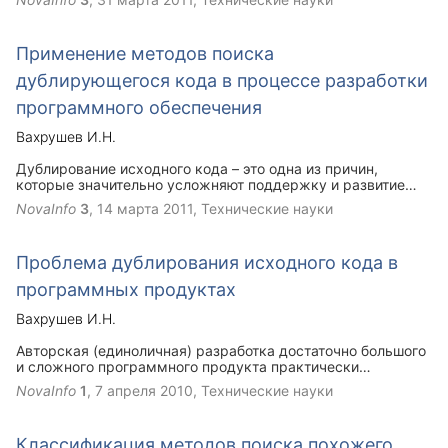
способная использовать различные алгоритмы поиска
дубликатов и поддерживать множество языков
программирования, позволила бы максимально
Применение методов поиска
эффективно устранять дублирование кода.
дублирующегося кода в процессе разработки
программного обеспечения
Вахрушев И.Н.
Дублирование исходного кода – это одна из причин,
которые значительно усложняют поддержку и развитие
крупных программных продуктов. Со временем
NovaInfo
3
,
14 марта 2011
, Технические науки
дублирующийся код появляется практически в любой
системе независимо от того, насколько хорошо и
качественно она была спроектирована и реализована
Проблема дублирования исходного кода в
изначально.
программных продуктах
Вахрушев И.Н.
Авторская (единоличная) разработка достаточно большого
и сложного программного продукта практически
неосуществима. Рано или поздно возникает необходимость
NovaInfo
1
,
7 апреля 2010
, Технические науки
разделить, распараллелить часть задач между
исполнителями, чтобы эффективно и своевременно
развивать и поддерживать продукт. Однако увеличение
Классификация методов поиска похожего
числа исполнителей вносит ряд определённых проблем.