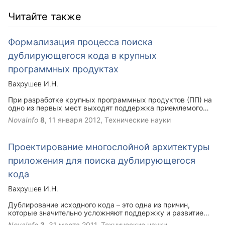
Читайте также
Формализация процесса поиска
дублирующегося кода в крупных
программных продуктах
Вахрушев И.Н.
При разработке крупных программных продуктов (ПП) на
одно из первых мест выходят поддержка приемлемого
уровня качества продукта, снижение затрат на внедрение
NovaInfo
8
,
11 января 2012
, Технические науки
и сопровождение, повышение точности планирования и
прогнозирования работ с целью оперативного внесения
изменений в соответствие с требованиями заказчика или
Проектирование многослойной архитектуры
законодательства
приложения для поиска дублирующегося
кода
Вахрушев И.Н.
Дублирование исходного кода – это одна из причин,
которые значительно усложняют поддержку и развитие
крупных программных продуктов. Программная система,
NovaInfo
3
,
31 марта 2011
, Технические науки