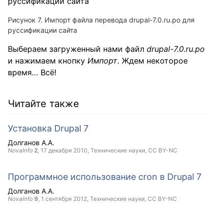
Рисунок 7. Импорт файла перевода drupal-7.0.ru.po для
руссификации сайта
Выбераем загруженный нами файл
drupal-7.0.ru.po
и нажимаем кнопку
Импорт
. Ждем некоторое
время… Всё!
Читайте также
Установка Drupal 7
Долганов А.А.
NovaInfo
2
,
17 декабря 2010
, Технические науки,
CC BY-NC
Программное использование cron в Drupal 7
Долганов А.А.
NovaInfo
9
,
1 сентября 2012
, Технические науки,
CC BY-NC