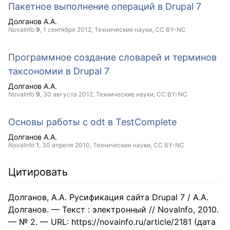
Пакетное выполнение операций в Drupal 7
Долганов А.А.
NovaInfo
9
,
1 сентября 2012
, Технические науки,
CC BY-NC
Программное создание словарей и терминов
таксономии в Drupal 7
Долганов А.А.
NovaInfo
9
,
30 августа 2012
, Технические науки,
CC BY-NC
Основы работы с odt в TestComplete
Долганов А.А.
NovaInfo
1
,
30 апреля 2010
, Технические науки,
CC BY-NC
Цитировать
Долганов, А.А. Русификация сайта Drupal 7 / А.А.
Долганов. — Текст : электронный // NovaInfo, 2010.
— № 2. — URL: https://novainfo.ru/article/2181 (дата