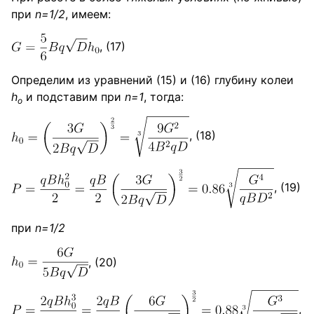
при
n=1/2
, имеем:
, (17)
Определим из уравнений (15) и (16) глубину колеи
h
и подставим при
n=1
, тогда:
о
, (18)
, (19)
при
n=1/2
, (20)
,