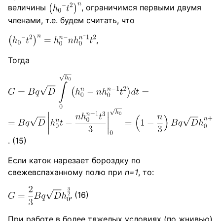
величины
, ограничимся первыми двумя
членами, т.е. будем считать, что
,
Тогда
. (15)
Если каток нарезает бороздку по
свежевспаханному полю при
n=1
, то:
, (16)
При работе в более тяжелых условиях (по жнивью)