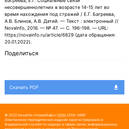
Багреева, Е.Г. Социальные связи
несовершеннолетних в возрасте 14-15 лет во
время нахождения под стражей / Е.Г. Багреева,
А.В. Блинов, А.В. Датий. — Текст : электронный //
NovaInfo, 2016. — № 47. — С. 196-198. — URL:
https://novainfo.ru/article/6829 (дата обращения:
20.01.2022).
Поделиться
Скачать PDF
© 2022
NovaInfo
(«НоваИнфо»)
ISSN
2308-3689
Электронное периодическое издание зарегистрировано в
Федеральной службе по надзору в сфере связи, информационных
технологий и массовых коммуникаций (Роскомнадзор),