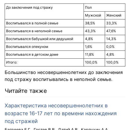
До заключения под стражу
Пол
Мужской
Женский
Воспитывался в полной семье
38,5%
33,3%
Воспитывался в неполной семье
43,3%
47,6%
Воспитывался бабушкой или дедушкой
4,8%
14,3%
Воспитывался опекуном
1,6%
0,0%
Воспитывался в детском доме
11,8%
4,8%
Итого:
100,0%
100,0%
Большинство несовершеннолетних до заключения
под стражу воспитывались в неполной семье.
Читайте также
Характеристика несовершеннолетних в
возрасте 16-17 лет по времени нахождения
под стражей
Багреева Е.Г.
Гостев В.В.
Датий А.В.
Карпухин А.А.