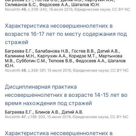
Селиванов Б.С.
Федосеев А.А.
Шаталов Ю.Н.
NovaInfo
49
, с.338-340,
16 июля 2016
, Юридические науки,
CC BY-NC
Характеристика несовершеннолетних в
возрасте 16-17 лет по месту содержания под
стражей
Багреева Е.Г.
Балабанова Н.В.
Гостев В.В.
Датий А.В.
Калинина М.Н.
Карпухин А.А.
Коридзе М.Т.
Мартынова
М.В.
Субботин С.М.
Тютюев В.В.
Федосеев А.А.
Шаталов
Ю.Н.
NovaInfo
48
, с.359-361,
15 июля 2016
, Юридические науки,
CC BY-NC
Дисциплинарная практика
несовершеннолетних в возрасте 14-15 лет во
время нахождения под стражей
Багреева Е.Г.
Блинов А.В.
Датий А.В.
NovaInfo
47
, с.198-200,
15 июня 2016
, Юридические науки,
CC BY-NC
Характеристика несовершеннолетних в