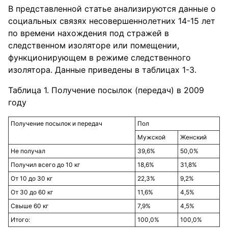
В представленной статье анализируются данные о
социальных связях несовершеннолетних 14-15 лет
по времени нахождения под стражей в
следственном изоляторе или помещении,
функционирующем в режиме следственного
изолятора. Данные приведены в таблицах 1-3.
Таблица 1. Получение посылок (передач) в 2009
году
Получение посылок и передач
Пол
Мужской
Женский
Не получал
39,6%
50,0%
Получил всего до 10 кг
18,6%
31,8%
От 10 до 30 кг
22,3%
9,2%
От 30 до 60 кг
11,6%
4,5%
Свыше 60 кг
7,9%
4,5%
Итого:
100,0%
100,0%