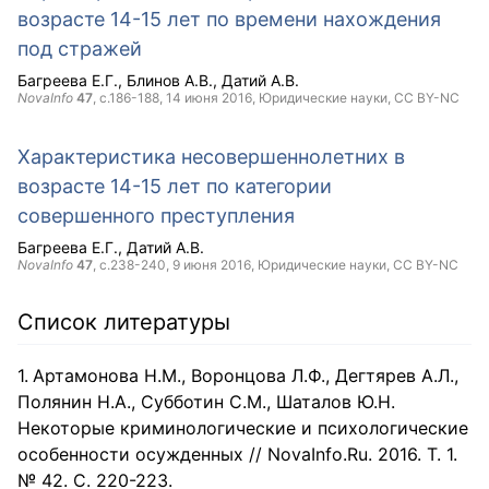
возрасте 14-15 лет по времени нахождения
под стражей
Багреева Е.Г.
Блинов А.В.
Датий А.В.
NovaInfo
47
, с.186-188,
14 июня 2016
, Юридические науки,
CC BY-NC
Характеристика несовершеннолетних в
возрасте 14-15 лет по категории
совершенного преступления
Багреева Е.Г.
Датий А.В.
NovaInfo
47
, с.238-240,
9 июня 2016
, Юридические науки,
CC BY-NC
Список литературы
Артамонова Н.М., Воронцова Л.Ф., Дегтярев А.Л.,
Полянин Н.А., Субботин С.М., Шаталов Ю.Н.
Некоторые криминологические и психологические
особенности осужденных // NovaInfo.Ru. 2016. Т. 1.
№ 42. С. 220-223.