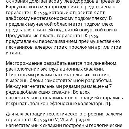
Основная доля запасов углеводородов в пределах
Барсуковского месторождения сосредоточена в
горизонте ПК
, который относится к апт-
19-20
альбскому нефтегазоносному подкомплексу. В
пределах изучаемой области этот подкомплекс
представлен нижней подсвитой покурской свиты.
Продуктивные пласты горизонта ПК
19-20
представлены переслаиванием преимущественно
песчаников, алевролитов с прослоями аргиллитов
и глин.
Месторождение разрабатывается при линейном
расположении эксплуатационных скважин.
Широтными рядами нагнетательных скважин
выделены блоки самостоятельной разработки.
Между нагнетательными рядами размещены 7
рядов добывающих скважин. Во всех
нагнетательных скважинах перфорацией старались
вскрывать только нефтеносные коллекторы[1].
Для иллюстрации геологического строения залежи
горизонта ПК
по V, VI и VII рядам
19-20
нагнетательных скважин построены геологические