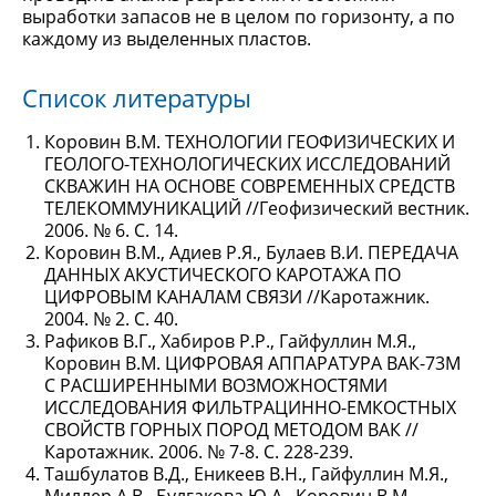
выработки запасов не в целом по горизонту, а по
каждому из выделенных пластов.
Список литературы
Коровин В.М. ТЕХНОЛОГИИ ГЕОФИЗИЧЕСКИХ И
ГЕОЛОГО-ТЕХНОЛОГИЧЕСКИХ ИССЛЕДОВАНИЙ
СКВАЖИН НА ОСНОВЕ СОВРЕМЕННЫХ СРЕДСТВ
ТЕЛЕКОММУНИКАЦИЙ //Геофизический вестник.
2006. № 6. С. 14.
Коровин В.М., Адиев Р.Я., Булаев В.И. ПЕРЕДАЧА
ДАННЫХ АКУСТИЧЕСКОГО КАРОТАЖА ПО
ЦИФРОВЫМ КАНАЛАМ СВЯЗИ //Каротажник.
2004. № 2. С. 40.
Рафиков В.Г., Хабиров Р.Р., Гайфуллин М.Я.,
Коровин В.М. ЦИФРОВАЯ АППАРАТУРА ВАК-73М
С РАСШИРЕННЫМИ ВОЗМОЖНОСТЯМИ
ИССЛЕДОВАНИЯ ФИЛЬТРАЦИННО-ЕМКОСТНЫХ
СВОЙСТВ ГОРНЫХ ПОРОД МЕТОДОМ ВАК //
Каротажник. 2006. № 7-8. С. 228-239.
Ташбулатов В.Д., Еникеев В.Н., Гайфуллин М.Я.,