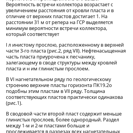
Вероятность встречи коллектора возрастает с
увеличением расстояния от кровли пласта и в
отличие от верхних пластов достигает 1. На
расстоянии 31 м от репера на ГСР выделяется
минимум вероятности встречи коллектора,
который соответствует
I л инистому прослою, расположенному в верхней
части 3-го пласта (рис.2, ряд VII). Нефтенасыщенная
часть пласта приурочена к песчанику,
залегающему в своде структуры между кровлей
пласта и н им глинистым прослоем.
В VI нагнетательном ряду по геологическому
строению верхние пласты горизонта ПК19.2о
подобны этим пластам в VII ряду. Толщина
соответствующих пластов практически одинакова
(рис.1).
В сводовой части второй пласт содержит меньше
глинистых прослоев, более однородный. Раздел
между 1-м и 2-м пластами больше и
прослеживается в разрезах всех нагнетательных