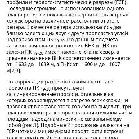
профили и геолого-статистические разрезы (ГСР).
Последние строились с использованием одного
пласта репера и показывают вероятность встречи
коллектора на различном расстоянии от этого
репера. В качестве репера использовались два
близко залегающих друг к другу пропластка углей
над горизонтом ПК
.По данным подсчета
19-20
запасов, начальное положение ВНК и ГНК по
залежи ПК
имеет наклон с юга на север, а
19-20
среднее значение ВНК соответственно изменяется
от - 1633 до - 1639 м, а ГНК: от - 1600 м до - 1607
м[2,3].
По корреляции разрезов скважин в составе
горизонта ПК
присутствуют
19-20
заглинизированные прослои, отдельные из
которых коррелируются в разрезе всех скважин и
позволяют в составе этого горизонта выделить три
пласта-коллектора, которые на значительной части
площади гидродинамически не связаны между
собой (рис.1). Подобные 2 прослоя выделяются на
ГСР четкими минимумами вероятности встречи
коллектора (рис.2). Все три пласта-коллектора