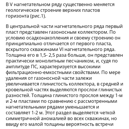
В V нагнетательном ряду существенно меняется
геологическое строение верхних пластов
горизонта (рис.1).
В центральной части нагнетательного ряда первый
пласт представлен газоносным коллектором. По
условию осадконакопления и своему строению он
принципиально отличается от первого пласта,
вскрытого скважинами VI нагнетательного ряда.
Толщина его в 1,5- 2,5 раза больше, он представлен
практически монолитным песчаником, и, судя по
амплитуде ПС, характеризуется высокими
фильтрационно-емкостными свойствами. По мере
удаления от газоносной части залежи
увеличивается глинистость коллектора, в средней и
кровельной частях выделяются прослои глинистых
разностей. Толщина глинистого прослоя между 1-м
и 2-м пластами по сравнению с рассмотренными
нагнетательными рядами уменьшается и
составляет 1-2 м. Этот раздел выделяется четкой
симметричной аномалией во всех скважинах, но
ввиду его малой толщины вероятность встречи