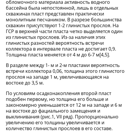
обломочного материала активность водного
бассейна была непостоянной, лишь в отдельных
скважинах пласт представлен практически
монолитным песчаником. В разрезе большинства
скважин присутствуют 1-2 глинистых прослоя. На
ГСР в верхней части пласта четко выделяется один
из глинистых прослоев. Из-за наличия этих
глинистых разностей вероятность встречи
коллектора в интервале пласта не достигает 0,9.
Толщина пласта меняется от 4 м до 6-7 м[4,5].
В разделе между 1- м и 2-м пластами вероятность
встречи коллектора 0,06, толщина этого глинистого
прослоя на западе 1 м, увеличивающаяся на
востоке до 3,5 м.
По условиям осадконакопления второй пласт
подобен первому, но толщина его больше и
закономерно уменьшается от 12 м на западе и 6 м
на востоке до фациального замещения и
выклинивания (рис.1, VII ряд). Пропорционально
увеличению его толщины увеличивается и
количество глинистых прослоев в его составе.