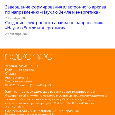
Завершение формирования электронного архива
по направлению «Науки о Земле и энергетика»
23 ноября 2020
Создание электронного архива по направлению
«Науки о Земле и энергетика»
29 октября 2020
Условия размещения
Публичная оферта
Оплата
Архив журнала
Учебные пособия
© 2021 NovaInfo ("НоваИнфо")
Электронное периодическое издание зарегистрировано в
Федеральной службе по надзору в сфере связи, информационных
технологий и массовых коммуникаций (Роскомнадзор),
свидетельство о регистрации СМИ — ЭЛ № ФС77-41429 от
23.07.2010 г.
Соучредители СМИ: Долганов А.А., Майоров Е.В.
Главный редактор: Майоров Е.В