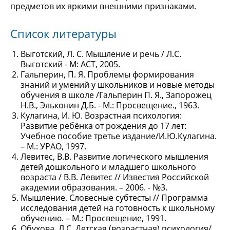
предметов их яркими внешними признаками.
Список литературы
Выготский, Л. С. Мышление и речь / Л.С.
Выготский - М: АСТ, 2005.
Гальперин, П. Я. Проблемы формирования
знаний и умений у школьников и новые методы
обучения в школе /Гальперин П. Я., Запорожец
Н.В., Эльконин Д.Б. - М.: Просвещение., 1963.
Кулагина, И. Ю. Возрастная психология:
Развитие ребёнка от рождения до 17 лет:
Учебное пособие третье издание/И.Ю.Кулагина.
– М.: УРАО, 1997.
Левитес, В.В. Развитие логического мышления
детей дошкольного и младшего школьного
возраста / В.В. Левитес // Известия Российской
академии образования. – 2006. - №3.
Мышление. Словесные субтесты // Программа
исследования детей на готовность к школьному
обучению. – М.: Просвещение, 1991.
Обухова, Л.С. Детская (возрастная) психология/