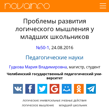
Проблемы развития
логического мышления у
младших школьников
№50-1
,
24.08.2016
Педагогические науки
Гудкова Мария Владимировна
, магистр, студент
Че­ля­бинс­кий го­су­дарст­вен­ный пе­да­го­ги­чес­кий уни­
вер­си­тет
ЛОГИЧЕСКИЕ УНИВЕРСАЛЬНЫЕ УЧЕБНЫЕ ДЕЙСТВИЯ
ЛОГИЧЕСКОЕ МЫШЛЕНИЕ
МЛАДШИЙ ШКОЛЬНИК