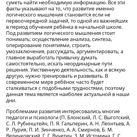
суметь найти необходимую информацию. Все эти
факты указывают на то, что развитие именно
логического мышления становится если не
первоочередной задачей, то одной из важнейших
в период обучения ребёнка в начальной школе.
Под развитием логического мышления стоит
понимать: осуществление анализа, синтеза,
оперирование понятиями, строить
умозаключения, рассуждать, аргументировать, а
главное выработать привычку думать
самостоятельно, искать неординарные пути
решения. Умственную деятельность, как и всякую
другую, нужно тренировать и развивать. В
современном мире ребёнок часто будет
сталкиваться с подобными трудностями, поэтому
данная тема является наиболее актуальной в наши
дни.
Проблемами развития интересовались многие
педагоги и психологи (П. Блонский, Л. С. Выготский,
С. Л. Рубинштейн, П. Я. Гальперин, А. Н. Леонтьев, А.
Р. Лурия, П. И. Зинченко, А. А. Смирнов, Б. М.
Величковский, Г. Г. Вучетич, З. М. Истомина, Г. С.