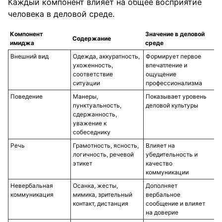
Каждый компонент влияет на общее восприятие
человека в деловой среде.
Компонент
Значение в деловой
Содержание
имиджа
среде
Внешний вид
Одежда, аккуратность,
Формирует первое
ухоженность,
впечатление и
соответствие
ощущение
ситуации
профессионализма
Поведение
Манеры,
Показывает уровень
пунктуальность,
деловой культуры
сдержанность,
уважение к
собеседнику
Речь
Грамотность, ясность,
Влияет на
логичность, речевой
убедительность и
этикет
качество
коммуникации
Невербальная
Осанка, жесты,
Дополняет
коммуникация
мимика, зрительный
вербальное
контакт, дистанция
сообщение и влияет
на доверие