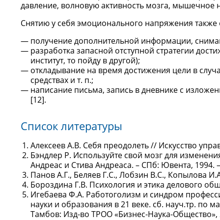
давление, волновую активность мозга, мышечное н
Снятию у себя эмоционального напряжения также 
получение дополнительной информации, снима
разработка запасной отступной стратегии дости
институт, то пойду в другой);
откладывание на время достижения цели в случ
средствах и т. п.;
написание письма, запись в дневнике с излож
[12].
Список литературы
Алексеев А.В. Себя преодолеть // Искусство управл
Бэндлер Р. Используйте свой мозг для изменен
Андреас и Стива Андреаса. – СПб: Ювента, 1994. –
Панов А.Г., Беляев Г.С., Лобзин В.С., Копылова И.
Бороздина Г.В. Психология и этика делового обще
Игебаева Ф.А. Работоголизм и синдром профес
науки и образования в 21 веке. сб. науч.тр. по
Тамбов: Изд-во ТРОО «Бизнес-Наука-Общество», 20