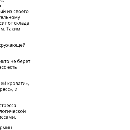
ют
ый из своего
ительному
ит от склада
ом. Таким
 окружающей
икто не берет
есс есть
оей кровати»,
ресс», и
стресса
ологической
ессами.
ермин