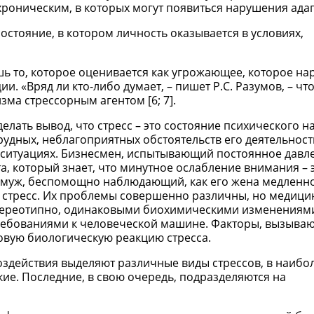
роническим, в которых могут появиться нарушения ада
состояние, в котором личность оказывается в условиях,
шь то, которое оценивается как угрожающее, которое на
и. «Вряд ли кто-либо думает, – пишет Р.С. Разумов, – чт
ма стрессорным агентом [6; 7].
елать вывод, что стресс – это состояние психического 
удных, неблагоприятных обстоятельств его деятельност
 ситуациях. Бизнесмен, испытывающий постоянное давл
а, который знает, что минутное ослабление внимания – 
 муж, беспомощно наблюдающий, как его жена медленн
т стресс. Их проблемы совершенно различны, но медици
стереотипно, одинаковыми биохимическими изменениям
ребованиями к человеческой машине. Факторы, вызываю
ковую биологическую реакцию стресса.
 воздействия выделяют различные виды стрессов, в наиб
ие. Последние, в свою очередь, подразделяются на