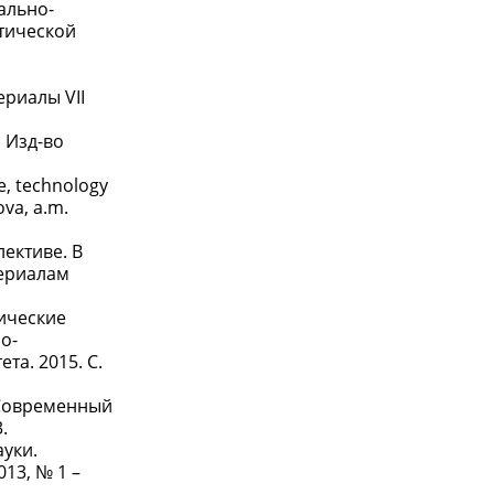
ально-
тической
риалы VII
 Изд-во
e, technology
ova, a.m.
ективе. В
териалам
мические
о-
а. 2015. С.
 Современный
.
уки.
13, № 1 –