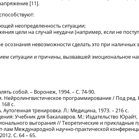
апряжение [11].
способствуют:
ющей неопределенность ситуации;
жения цели на случай неудачи (например, если не поступ
ае осознания невозможности сделать это при наличных 
ением ситуации и причины, вызвавшей эмоциональное н
ять собой. – Воронеж, 1994. – С. 74-90.
ия. Нейролингвистическое программирование / Под ред.
 168 с.
А. Аутогенная тренировка. Л.: Медицина, 1973. – 216 с.
ния: Учебник для бакалавров. М.: Издательство Юрайт, 2
сионального выгорания // Теоретические и прикладные 
 мат-лам Международной научно-практической конференции
12. С. 64 – 65.