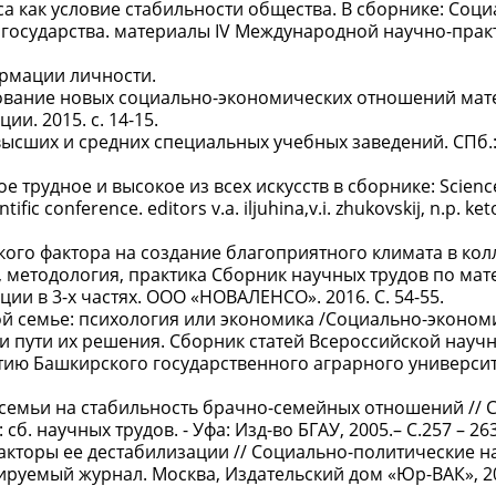
са как условие стабильности общества. В сборнике: Соци
государства. материалы IV Международной научно-прак
рмации личности.
ование новых социально-экономических отношений мате
. 2015. с. 14-15.
высших и средних специальных учебных заведений. СПб.:
е трудное и высокое из всех искусств в сборнике: Scienc
ific conference. editors v.a. iljuhina,v.i. zhukovskij, n.p. ket
ого фактора на создание благоприятного климата в колл
, методология, практика Сборник научных трудов по ма
 в 3-х частях. ООО «НОВАЛЕНСО». 2016. С. 54-55.
ной семье: психология или экономика /Социально-эконо
 пути их решения. Сборник статей Всероссийской научн
ию Башкирского государственного аграрного университет
 семьи на стабильность брачно-семейных отношений //
б. научных трудов. - Уфа: Изд-во БГАУ, 2005.– С.257 – 263
акторы ее дестабилизации // Социально-политические на
уемый журнал. Москва, Издательский дом «Юр-ВАК», 20