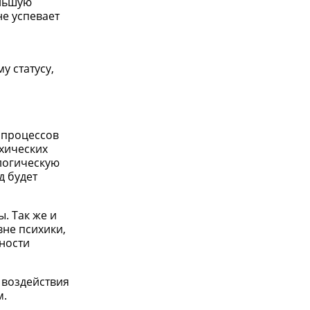
ольшую
не успевает
у статусу,
 процессов
хических
логическую
д будет
. Так же и
вне психики,
ности
 воздействия
м.