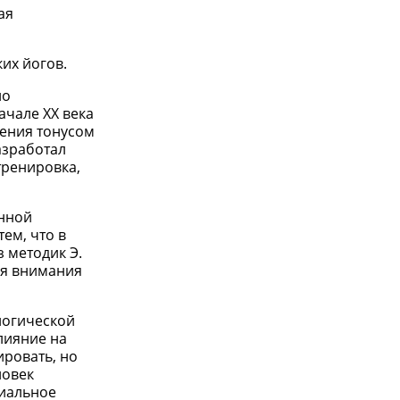
ая
их йогов.
но
ачале XX века
ления тонусом
азработал
тренировка,
енной
тем, что в
 методик Э.
ия внимания
логической
лияние на
ровать, но
ловек
риальное