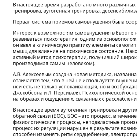
В настоящее время разработано много различных
тренировка, аутогенная тренировка, десенсибилиза
Первая система приемов самовнушения была сформ
Интерес к возможностям самовнушения в Европе на
развиваться психотерапия, одним из основоположни
он ввел в клиническую практику элементы самоги
мышц для влияния на психическое состояние. Нако
активный метод психотерапии, получивший широку
производимая самим человеком).
А.В. Алексеевым создана новая методика, названн
отличается тем, что в ней не используется внушени
ней есть не только успокаивающая, но и возбужда
Джекобсона и Л. Персиваля. Психологической осн
на образах и ощущениях, связанных с расслаблени
В настоящее время аутогенная тренировка и друг
обратной связи (БОС). БОС – это процесс, в течен
физиологические процессы, неподвластные произв
процесс их регуляции нарушен в результате воз
способен изменять ритм сердцебиения, электропр