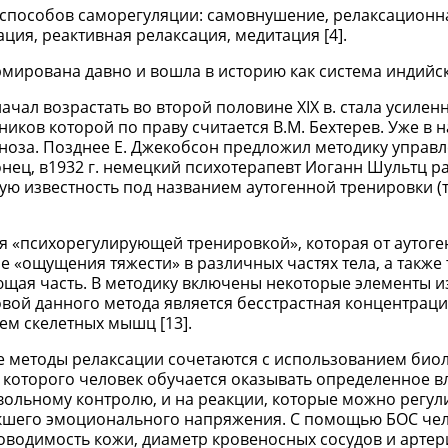
 способов саморегуляции: самовнушение, релаксационн
ция, реактивная релаксация, медитация [4].
ирована давно и вошла в историю как система индийск
чал возрастать во второй половине XIX в. стала усилен
ков которой по праву считается В.М. Бехтерев. Уже в н
пноза. Позднее Е. Джекобсон предложил методику управ
нец, в1932 г. немецкий психотерапевт Иоганн Шультц р
ю известность под названием аутогенной тренировки (
ая «психорегулирующей тренировкой», которая от аутог
е «ощущения тяжести» в различных частях тела, а также 
ющая часть. В методику включены некоторые элементы из
овой данного метода является бесстрастная концентрац
ем скелетных мышц [13].
ие методы релаксации сочетаются с использованием био
ие которого человек обучается оказывать определенное в
ольному контролю, и на реакции, которые можно регули
никшего эмоционального напряжения. С помощью БОС че
оводимость кожи, диаметр кровеносных сосудов и арте