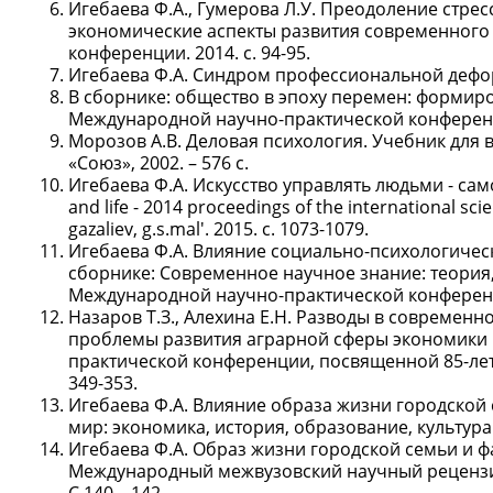
Игебаева Ф.А., Гумерова Л.У. Преодоление стрес
экономические аспекты развития современного 
конференции. 2014. с. 94-95.
Игебаева Ф.А. Синдром профессиональной дефо
В сборнике: общество в эпоху перемен: формир
Международной научно-практической конференции
Морозов А.В. Деловая психология. Учебник для 
«Союз», 2002. – 576 с.
Игебаева Ф.А. Искусство управлять людьми - само
and life - 2014 proceedings of the international scient
gazaliev, g.s.mal'. 2015. с. 1073-1079.
Игебаева Ф.А. Влияние социально-психологическ
сборнике: Современное научное знание: теория
Международной научно-практической конференции
Назаров Т.З., Алехина Е.Н. Разводы в современ
проблемы развития аграрной сферы экономики и
практической конференции, посвященной 85-лет
349-353.
Игебаева Ф.А. Влияние образа жизни городской
мир: экономика, история, образование, культура: с
Игебаева Ф.А. Образ жизни городской семьи и ф
Международный межвузовский научный рецензир