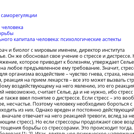
й саморегуляции
я человека
борьбы
ного капитала человека: психологические аспекты
врач и биолог с мировым именем, директор института
е. Он же обосновал свое учение о стрессе и дистрессе.
жение, которое приводит к болезням, утверждает Селье.
 на любое предъявленное ему требование. Значит, стресс
я организма воздействие – чувство гнева, страха, нена
 реакция на прием лекарств – все это может вызвать стр
юбому воздействующему на него явлению, это его реакци
 невозможно, считает Селье, да и не нужно, ибо стресс 
ье также ввел понятие о дистрессе. Если стресс – это воо
оре, несчастье. Поэтому человеку необходимо бороться с
ходить из них. Однако вреден и постоянно действующий
вначале отвечает на него реакцией тревоги, вслед за н
ющим стресс). Но если стрессоры продолжают свое воз
истощения борьбы со стрессорами. Это происходит тогда,
олевает [1; 2]. Итак, длительное психическое напряжени