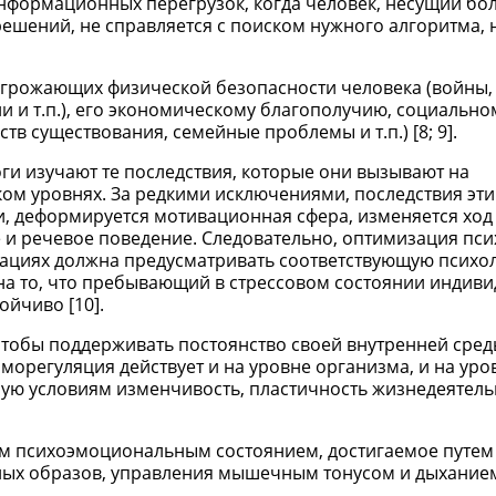
информационных перегрузок, когда человек, несущий б
ешений, не справляется с поиском нужного алгоритма, 
 угрожающих физической безопасности человека (войны,
и и т.п.), его экономическому благополучию, социальном
 существования, семейные проблемы и т.п.) [8; 9].
ги изучают те последствия, которые они вызывают на
ом уровнях. За редкими исключениями, последствия эти
, деформируется мотивационная сфера, изменяется ход
 и речевое поведение. Следовательно, оптимизация пси
туациях должна предусматривать соответствующую психо
 на то, что пребывающий в стрессовом состоянии индиви
ойчиво [10].
тобы поддерживать постоянство своей внутренней среды
морегуляция действует и на уровне организма, и на уро
ую условиям изменчивость, пластичность жизнедеятель
им психоэмоциональным состоянием, достигаемое путем
ных образов, управления мышечным тонусом и дыхание