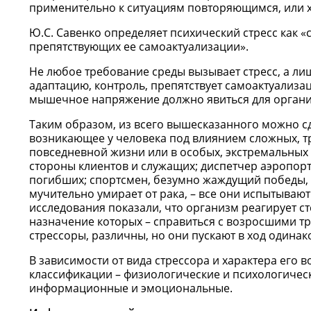
применительно к ситуациям повторяющимся, или х
Ю.С. Савенко определяет психический стресс как «
препятствующих ее самоактуализации».
Не любое требование среды вызывает стресс, а ли
адаптацию, контроль, препятствует самоактуализаци
мышечное напряжение должно явиться для организ
Таким образом, из всего вышесказанного можно сд
возникающее у человека под влиянием сложных, тр
повседневной жизни или в особых, экстремальных
стороны клиентов и служащих; диспетчер аэропорт
погибших; спортсмен, безумно жаждущий победы,
мучительно умирает от рака, – все они испытываю
исследования показали, что организм реагирует 
назначение которых – справиться с возросшими т
стрессоры, различны, но они пускают в ход одина
В зависимости от вида стрессора и характера его
классификации – физиологические и психологическ
информационные и эмоциональные.