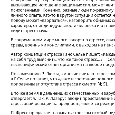
вызывающее истощение защитных сил, может явить
психогенными. Конечно, разные люди по-разному р
личного опыта. Кто-то в крутой ситуации остается 
поводу может «взорваться», наговорить обидных сл
характера, от индивидуальности человека и от на
видит стресс наука.
В современном мире много говорят о стрессе, св
среды, военными конфликтами, с выходом на пенси
Автор концепции стресса Ганс Селье пишет: «Кажды
на себя труд выяснить, что же такое стресс…» Г. Се
неспецифический ответ организма на любое предъ
По замечанию Р. Люфта, «многие считают стрессом 
а Г.Селье полагает, что «даже в состоянии полног
приравнивает отсутствие стресса к смерти [4; 5].
В то же время в дальнейших отечественных и зару
отвергается. Так, Р. Лазарус вводит представление
стрессовой реакции на вредность, является реак
П. Фресс предлагает называть стрессом особый ви