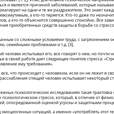
ся и является причиной заболеваний, которые называ
еагируют на одни и те же раздражители. Это знает кажд
невозмутимым, а кто-то теряется. Кто-то даже по незнач
ов, а кто-то объяснится совершенно спокойно. Все завис
личия приобретенных средств защиты в борьбе со стресс
язанным со сложными условиями труда, с загрязнением
ю, семейными проблемами и т.д. [3].
й человек испытывал его, все говорят о нем, но почти н
лье в своей работе дает следующее понятие стресса: «Стр
явление ему требования».
все, что происходит с человеком, если он не лежит в св
о расслабления спящий человек испытывает некоторый ст
бежных психологических исследованиях такая трактовка 
 о психологическом стрессе, который, в отличие от физи
цией, опосредованной оценкой угрозы и защитными проц
д эмоциогенных ситуаций, а именно «употреблять этот т