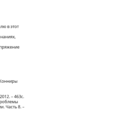
лю в этот
знаниях,
апряжение
 Конниры
012. – 463с.
проблемы
. Часть 8. –