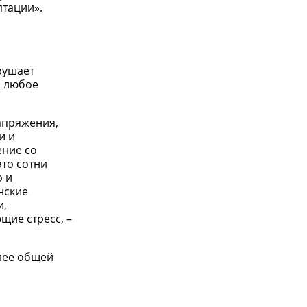
птации».
рушает
о любое
напряжения,
и и
ение со
это сотни
о и
нские
и,
щие стресс, –
олее общей