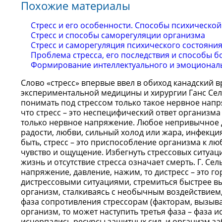
Похожие материалы
Стресс и его особенности. Способы психическо
Стресс и способы саморегуляции организма
Стресс и саморегуляция психического состояни
Проблема стресса, его последствия и способы 
Формирование интеллектуального и эмоциональ
Слово «стресс» впервые ввел в обиход канадский 
экспериментальной медицины и хирургии Ганс Сель
понимать под стрессом только такое нервное напря
что стресс – это неспецифический ответ организма
только нервное напряжение. Любое непривычное дл
радости, любви, сильный холод или жара, инфекция,
быть, стресс – это приспособление организма к л
чувство и ощущение. Избегнуть стрессовых ситуаций
жизнь и отсутствие стресса означает смерть. Г. Сел
напряжение, давление, нажим, то дистресс – это г
дистрессовыми ситуациями, стремиться быстрее вы
организм, сталкиваясь с необычным воздействием, 
фаза сопротивления стрессорам (факторам, вызыва
организм, то может наступить третья фаза – фаза 
исчерпались ресурсы защитных сил, и организм заб