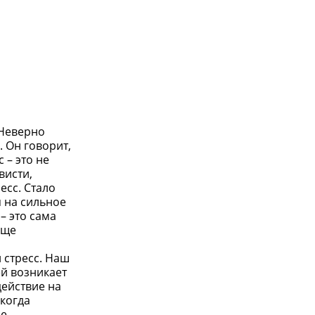
 Неверно
 Он говорит,
 – это не
висти,
есс. Стало
я на сильное
– это сама
бще
 стресс. Наш
ей возникает
действие на
 когда
е,