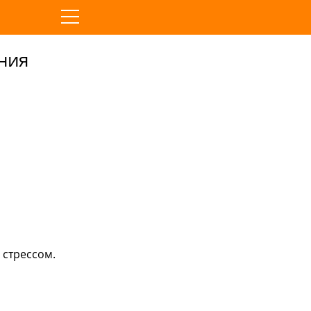
яния
 стрессом.