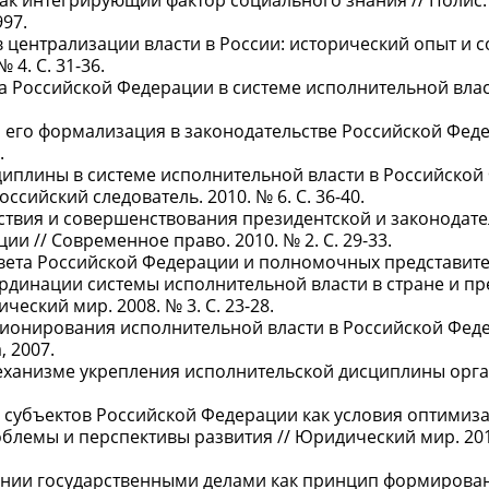
ак интегрирующий фактор социального знания // Полис. 
97.
в централизации власти в России: исторический опыт и
 4. С. 31-36.
а Российской Федерации в системе исполнительной власт
и его формализация в законодательстве Российской Феде
.
циплины в системе исполнительной власти в Российско
ссийский следователь. 2010. № 6. С. 36-40.
ствия и совершенствования президентской и законодат
и // Современное право. 2010. № 2. С. 29-33.
совета Российской Федерации и полномочных представит
ординации системы исполнительной власти в стране и п
ский мир. 2008. № 3. С. 23-28.
ионирования исполнительной власти в Российской Фед
 2007.
еханизме укрепления исполнительской дисциплины орган
я субъектов Российской Федерации как условия оптимиз
лемы и перспективы развития // Юридический мир. 2010.
лении государственными делами как принцип формирова