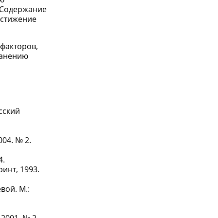
. Содержание
остижение
факторов,
ранению
сский
04. № 2.
4.
инт, 1993.
вой. М.: