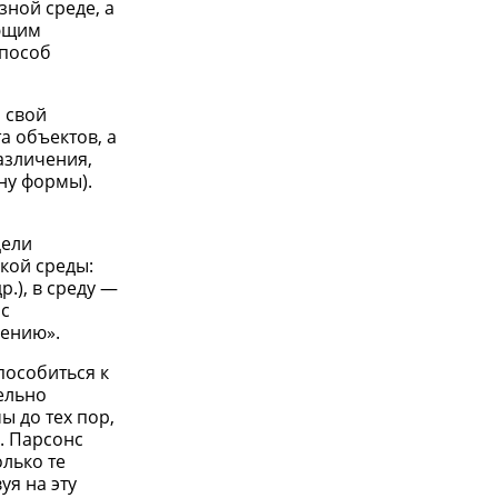
зной среде, а
ующим
способ
 свой
а объектов, а
азличения,
ну формы).
цели
кой среды:
р.), в среду —
ос
нению».
пособиться к
тельно
 до тех пор,
. Парсонс
лько те
уя на эту