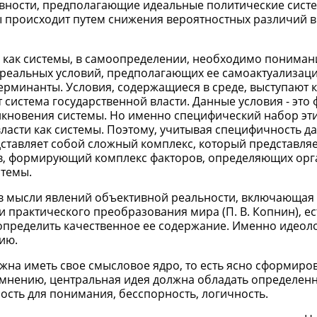
вности, предполагающие идеальные политические сист
ы происходит путем снижения вероятностных различий 
, как системы, в самоопределении, необходимо понима
 реальных условий, предполагающих ее самоактуализац
терминанты. Условия, содержащиеся в среде, выступают 
система государственной власти. Данные условия - это 
кновения системы. Но именно специфический набор эти
ласти как системы. Поэтому, учитывая специфичность д
ставляет собой сложный комплекс, который представля
ов, формирующий комплекс факторов, определяющих ор
стемы.
я в мысли явлений объективной реальности, включающая 
 практического преобразования мира (П. В. Копнин), е
 определить качественное ее содержание. Именно идеол
ию.
лжна иметь свое смысловое ядро, то есть ясно сформир
 мнению, центральная идея должна обладать определе
ность для понимания, бесспорность, логичность.