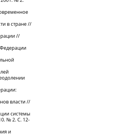
2001. № 2.
 современное
и в стране //
рации //
й Федерации
ельной
елей
реодолении
ерации:
ов власти //
ации системы
 № 2. С. 12-
ния и