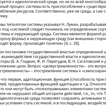
руется к идеологической среде, но не ко всей многообра
ионный процесс системы есть приспособление к существ
бления ресурсов. Соответственно, уже не среда, а сам 
тему.
ы типологии системы указывал Н. Луман, разрабатывая
о под «системой следует понимать не определенные сорт
стемы и окружающей среды. Система является формой р
 сторону формы) и окружающую среду (как внешнюю сторо
ят форму, производят понятие» [4, c. 28].
ри постановке государственной властью определенной 
 взаимодействия государственной власти и идеологичес
 (Б. А. Гладких, Ф. И. Перегудов, В. Н. Сагатовский и д
тижение цели. Вопрос «целеустремленности» - это вопр
стремленность» – этостремление системы к «самосохра
что первая, адаптационная, функция (способность прис
елей, продиктованных функцией адаптации и т.д. Относи
то они могут быть «полноправными» элементами системы
и не нарушают общий алгоритм действий, т.е., то, что Т
идеологическая среда позволяет сохранять активными то
х условиях стать системой, и в последующем, воздейств