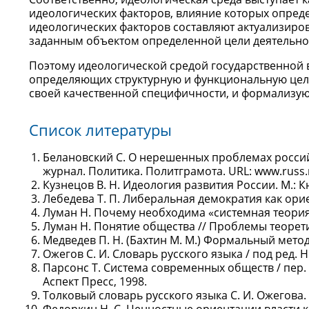
идеологических факторов, влияние которых опреде
идеологических факторов составляют актуализир
заданным объектом определенной цели деятельност
Поэтому идеологической средой государственной 
определяющих структурную и функциональную цело
своей качественной специфичности, и формализую
Список литературы
Белановский С. О нерешенных проблемах российс
журнал. Политика. Политграмота. URL: www.russ.
Кузнецов В. Н. Идеология развития России. М.: Кн
Лебедева Т. П. Либеральная демократия как ори
Луман Н. Почему необходима «системная теория»
Луман Н. Понятие общества // Проблемы теоретич
Медведев П. Н. (Бахтин М. М.) Формальный метод 
Ожегов С. И. Словарь русского языка / под ред. Н
Парсонс Т. Система современных обществ / пер. с а
Аспект Пресс, 1998.
Толковый словарь русского языка С. И. Ожегова. 4-