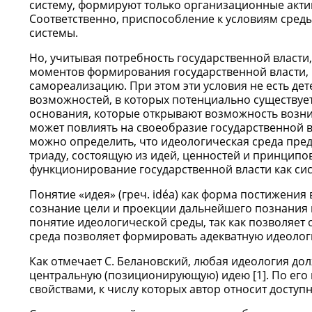
систему, формируют только организационные акти
Соответственно, приспособление к условиям сред
системы.
Но, учитывая потребность государственной власти
моментов формирования государственной власти,
самореализацию. При этом эти условия не есть де
возможностей, в которых потенциально существует 
основания, которые открывают возможность возни
может повлиять на своеобразие государственной в
можно определить, что идеологическая среда пред
триаду, состоящую из идей, ценностей и принцип
функционирование государственной власти как си
Понятие «идея» (греч. idéa) как форма постижени
сознание цели и проекции дальнейшего познания и
понятие идеологической среды, так как позволяет
среда позволяет формировать адекватную идеолог
Как отмечает С. Белановский, любая идеология до
центральную (позиционирующую) идею [1]. По его
свойствами, к числу которых автор относит доступ