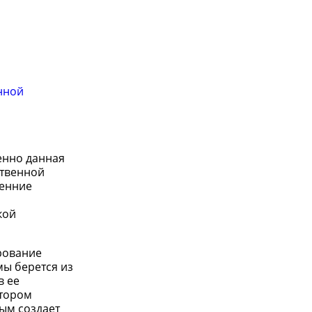
нной
енно данная
ственной
ренние
кой
рование
мы берется из
в ее
отором
мым создает