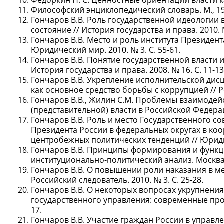
Федоркин Н. С. Ценностные ориентации власти к
Философский энциклопедический словарь. М., 19
Гончаров В.В. Роль государственной идеологии 
состояние // История государства и права. 2010. №
Гончаров В.В. Место и роль института Президент
Юридический мир. 2010. № 3. С. 55-61.
Гончаров В.В. Понятие государственной власти 
История государства и права. 2008. № 16. С. 11-13
Гончаров В.В. Укрепление исполнительской дис
как основное средство борьбы с коррупцией // Ро
Гончаров В.В., Жилин С.М. Проблемы взаимодей
(представительной) власти в Российской Федераци
Гончаров В.В. Роль и место Государственного 
Президента России в федеральных округах в ко
центробежных политических тенденций // Юридиче
Гончаров В.В. Принципы формирования и функц
институционально-политический анализ. Москва,
Гончаров В.В. О повышении роли наказания в м
Российский следователь. 2010. № 3. С. 25-28.
Гончаров В.В. О некоторых вопросах укрупнени
государственного управления: современные проб
17.
Гончаров В.В. Участие граждан России в управ