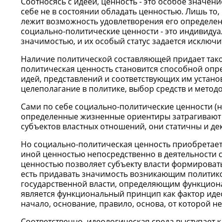
Соотносясь с идеей, ценность - это особое значен
себе не в состоянии обладать ценностью. Лишь то,
лежит возможность удовлетворения его определенн
социально-политические ценности - это индивидуа
значимостью, и их особый статус задается исклю
Наличие политической составляющей придает тако
политическая ценность становится способной опр
идей, представлений и соответствующих им устано
целеполагание в политике, выбор средств и методов 
Сами по себе социально-политические ценности (н
определенные жизненные ориентиры затрагивают 
субъектов властных отношений, они статичны и декл
Но социально-политическая ценность приобретает
иной ценностью непосредственно в деятельности 
ценностью позволяет субъекту власти формироват
есть придавать значимость возникающим политик
государственной власти, определяющим функциона
является функциональный принцип как фактор иде
начало, основание, правило, основа, от которой не о
Соответственно, идеологическая среда выступает 