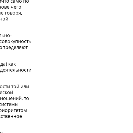
ичто само по
нове чего
е говоря,
вной
льно-
 совокупность
 определяют
да) как
деятельности
ости той или
ческой
тношений, то
системы
приоритетом
вственное
ью