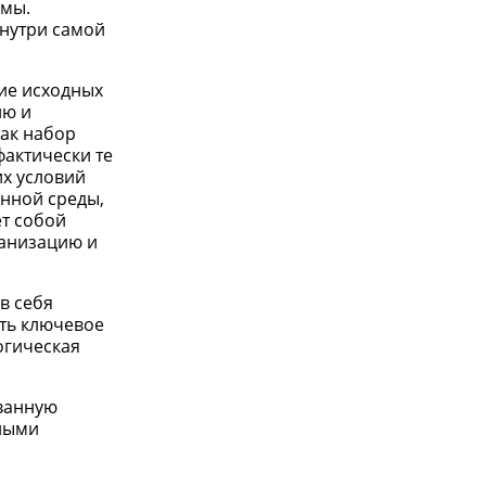
емы.
внутри самой
ние исходных
ию и
как набор
фактически те
х условий
анной среды,
ет собой
ганизацию и
в себя
сть ключевое
огическая
ованную
нными