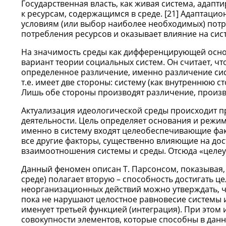
Государственная власть, как живая система, адапти
к ресурсам, содержащимся в среде. [21] Адаптац
условиям (или выбор наиболее необходимых) потре
потребления ресурсов и оказывает влияние на сис
На значимость среды как дифференцирующей основ
вариант теории социальных систем. Он считает, чт
определенное различение, именно различение си
т.е. имеет две стороны: систему (как внутреннюю
Лишь обе стороны производят различение, производ
Актуализация идеологической среды происходит п
деятельности. Цель определяет основания и режим
именно в систему входят целеобеспечивающие факторы
все другие факторы, существенно влияющие на дос
взаимоотношения системы и среды. Отсюда «целеу
Данный феномен описан Т. Парсонсом, показывая, 
среде) полагает вторую – способность достигать ц
неорганизационных действий можно утверждать, ч
пока не нарушают целостное равновесие системы ил
именует третьей функцией (интеграция). При этом 
совокупности элементов, которые способны в данны