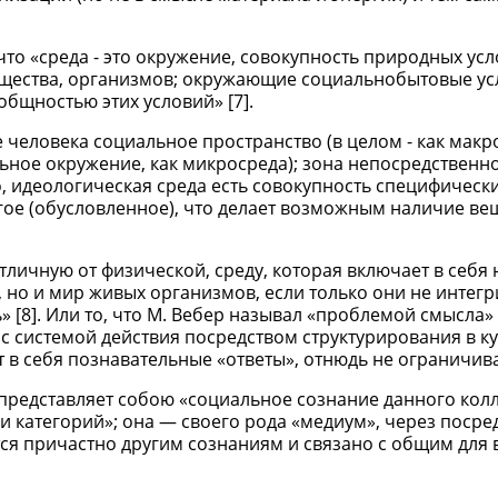
что «среда - это окружение, совокупность природных усл
бщества, организмов; окружающие социальнобытовые ус
общностью этих условий» [7].
 человека социальное пространство (в целом - как макр
ьное окружение, как микросреда); зона непосредственн
о, идеологическая среда есть совокупность специфически
ругое (обусловленное), что делает возможным наличие ве
тличную от физической, среду, которая включает в себя 
 но и мир живых организмов, если только они не интег
ь» [8]. Или то, что М. Вебер называл «проблемой смысла»
 с системой действия посредством структурирования в к
в себя познавательные «ответы», отнюдь не ограничив
 представляет собою «социальное сознание данного колл
и категорий»; она — своего рода «медиум», через посре
ся причастно другим сознаниям и связано с общим для 