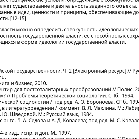
ляет существование и деятельность заданного объекта
ованные идеи, ценности и принципы, обеспечивающие д
и. [12-15]
власти можно определить совокупность идеологических 
стность государственной власти, ее способность к сох
щихся в форме идеологии государственной власти.
кой государственности. Ч. 2 [Электронный ресурс] // Ру
ru.
ига и бизнес, 2010.
ентир для постсоталитарных преобразований // Полис. 20
? // Проблемы теоретической социологии. СПб., 1994.
еской социологии / под ред. А. О. Бороноева. СПб., 199
в литературоведении / коммент. В. Л. Махлина. М.: Лабир
. Ю. Шведовой. М.: Русский язык, 1984.
нгл. Л. А. Седова и А. Д. Ковалева; под ред. М. С. Ковале
е изд., испр. и доп. М., 1997.