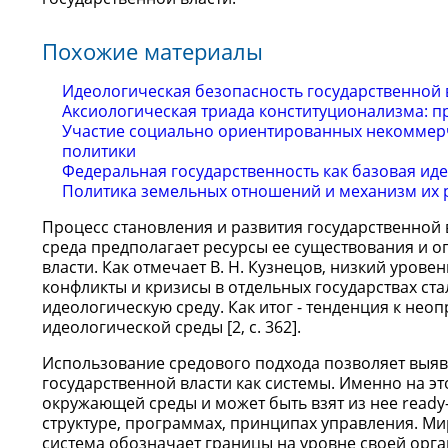
Похожие материалы
Идеологическая безопасность государственной 
Аксиологическая триада конституционализма: 
Участие социально ориентированных некоммерч
политики
Федеральная государственность как базовая ид
Политика земельных отношений и механизм их 
Процесс становления и развития государственной 
среда предполагает ресурсы ее существования и 
власти. Как отмечает В. Н. Кузнецов, низкий урове
конфликты и кризисы в отдельных государствах с
идеологическую среду. Как итог - тенденция к нео
идеологической среды [2, c. 362].
Использование средового подхода позволяет выя
государственной власти как системы. Именно на эт
окружающей среды и может быть взят из нее read
структуре, программах, принципах управления. Ми
система обозначает границы на уровне своей орга