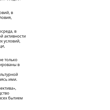
овий, в
ловия,
осреда, в
ой активности
х условий,
щи,
не только
рированы в
ультурной
аясь ими.
ектива»,
дство
всех бытием