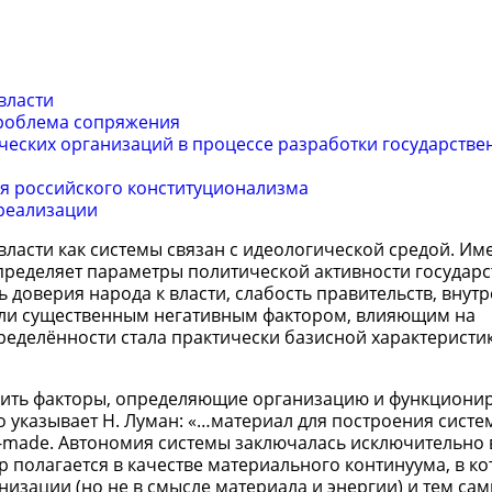
власти
проблема сопряжения
еских организаций в процессе разработки государстве
ея российского конституционализма
реализации
власти как системы связан с идеологической средой. Им
определяет параметры политической активности государ
нь доверия народа к власти, слабость правительств, внут
тали существенным негативным фактором, влияющим на
пределённости стала практически базисной характеристи
вить факторы, определяющие организацию и функциони
о указывает Н. Луман: «…материал для построения систе
y-made. Автономия системы заключалась исключительно 
р полагается в качестве материального континуума, в к
низации (но не в смысле материала и энергии) и тем са