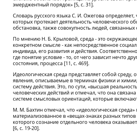
эмерджентный порядок» [5, c. 31].
Словарь русского языка С. И. Ожегова определяет, 
которых протекает деятельность человеческого о
обстановка, также совокупность людей, связанных 
По мнению Н. Б. Крыловой, среда - это окружающее
конкретном смысле - как непосредственное социал
индивида, его развития и действия. Соответственн
где понятие условие - то, от чего зависит нечто д
состояния, процесса [11, c. 469].
Идеологическая среда представляет собой среду, о
явления, описываемые в терминах физики и химии,
систему действия. Это, по сути, «высшая реальност
человеческих действий и отмечал, что она связана
системе смысловых ориентаций, которые включают 
М. М. Бахтин отмечал, что «идеологическая среда»
материализованное в «вещах-знаках разных типов 
которого сознание отдельного человека оказывает
[6, c. 19-20].