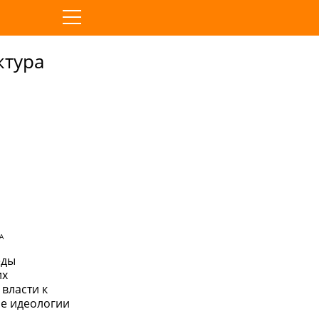
ктура
А
еды
их
власти к
ме идеологии