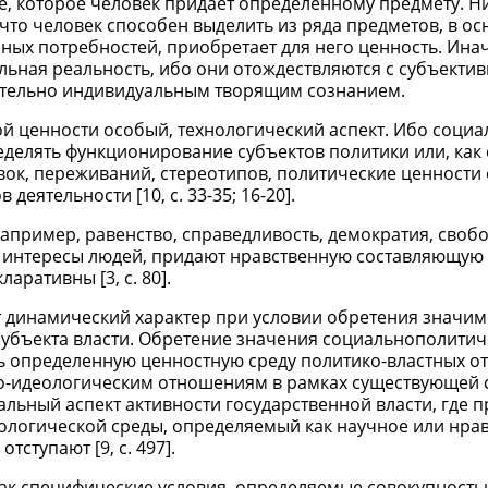
ие, которое человек придает определенному предмету. Н
 что человек способен выделить из ряда предметов, в ос
ых потребностей, приобретает для него ценность. Инач
льная реальность, ибо они отождествляются с субъекти
чительно индивидуальным творящим сознанием.
й ценности особый, технологический аспект. Ибо социа
еделять функционирование субъектов политики или, как
вок, переживаний, стереотипов, политические ценности
деятельности [10, c. 33-35; 16-20].
апример, равенство, справедливость, демократия, свобо
интересы людей, придают нравственную составляющую 
аративны [3, c. 80].
 динамический характер при условии обретения значим
субъекта власти. Обретение значения социальнополити
ь определенную ценностную среду политико-властных о
о-идеологическим отношениям в рамках существующей 
льный аспект активности государственной власти, где 
ологической среды, определяемый как научное или нра
тступают [9, c. 497].
как специфические условия, определяемые совокупност