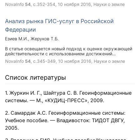
географических информационных систем. В последние
NovaInfo
54
, с.352-354,
10 ноября 2016
, Науки о земле
годы все более востребованными на рынке разнообразных
информационных и высокотехнологических продуктов
становятся материалы и наработки, созданные на базе
Анализ рынка ГИС-услуг в Российской
ГИС-технологий.
Федерации
Езиев М.И.
Жеруков Т.Б.
В статье освещается новый подход к оценке окружающей
действительности с использованием достижений
географических информационных систем. В последние
NovaInfo
54
, с.345-349,
10 ноября 2016
, Науки о земле
годы все более востребованными на рынке разнообразных
информационных и высокотехнологических продуктов
становятся материалы и наработки, созданные на базе
Список литературы
ГИС-технологий.
Журкин И. Г., Шайтура С. В. Геоинформационные
системы. — М., «КУДИЦ-ПРЕСС», 2009.
Самардак А.С. Геоинформационные системы:
Учебное пособие. — Владивосток: ТИДОТ ДВГУ,
2005.