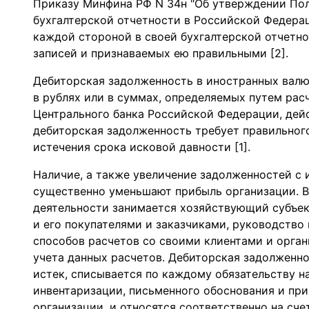
Приказу Минфина РФ N 34н "Об утверждении Пол
бухгалтерской отчетности в Российской Федера
каждой стороной в своей бухгалтерской отчетно
записей и признаваемых ею правильными [2].
Дебиторская задолженность в иностранных валю
в рублях или в суммах, определяемых путем рас
Центрального банка Российской Федерации, дей
дебиторская задолженность требует правильног
истечения срока исковой давности [1].
Наличие, а также увеличение задолженностей с
существенно уменьшают прибыль организации. В
деятельности занимается хозяйствующий субъе
и его покупателями и заказчиками, руководств
способов расчетов со своими клиентами и орган
учета данных расчетов. Дебиторская задолженно
истек, списывается по каждому обязательству н
инвентаризации, письменного обоснования и при
организации, и относятся соответственно на сч