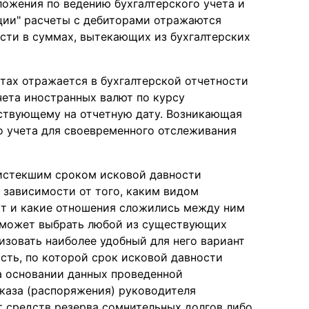
ожения по ведению бухгалтерского учета и
ции" расчеты с дебиторами отражаются
сти в суммах, вытекающих из бухгалтерских
тах отражается в бухгалтерской отчетности
чета иностранных валют по курсу
ствующему на отчетную дату. Возникающая
о учета для своевременного отслеживания
 истекшим сроком исковой давности
 зависимости от того, каким видом
кт и какие отношения сложились между ним
о может выбрать любой из существующих
изовать наиболее удобный для него вариант
сть, по которой срок исковой давности
а основании данных проведенной
каза (распоряжения) руководителя
ет средств резерва сомнительных долгов либо