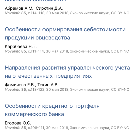
Абрамов А.М.
Сиротин Д.А.
NovaInfo
85
, с.114-118,
30 мая 2018
, Экономические науки,
CC BY-NC
Особенности формирования себестоимости
продукции овцеводства
Карабаева Н.Т.
NovaInfo
85
, с.111-114,
30 мая 2018
, Экономические науки,
CC BY-NC
Направления развития управленческого учета
на отечественных предприятиях
Фомичева Е.В.
Текин А.В.
NovaInfo
85
, с.118-122,
30 мая 2018
, Экономические науки,
CC BY-NC
Особенности кредитного портфеля
коммерческого банка
Егорова О.С.
NovaInfo
85
, с.108-111,
30 мая 2018
, Экономические науки,
CC BY-NC