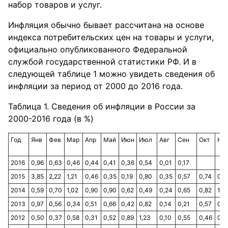
набор товаров и услуг.
Инфляция обычно бывает рассчитана на основе
индекса потребительских цен на товары и услуги,
официально опубликованного Федеральной
службой государственной статистики РФ. И в
следующей таблице 1 можно увидеть сведения об
инфляции за период от 2000 до 2016 года.
Таблица 1. Сведения об инфляции в России за
2000-2016 года (в %)
Год
Янв
Фев
Мар
Апр
Май
Июн
Июл
Авг
Сен
Окт
Но
2016
0,96
0,63
0,46
0,44
0,41
0,36
0,54
0,01
0,17
2015
3,85
2,22
1,21
0,46
0,35
0,19
0,80
0,35
0,57
0,74
0,7
2014
0,59
0,70
1,02
0,90
0,90
0,62
0,49
0,24
0,65
0,82
1,2
2013
0,97
0,56
0,34
0,51
0,66
0,42
0,82
0,14
0,21
0,57
0,5
2012
0,50
0,37
0,58
0,31
0,52
0,89
1,23
0,10
0,55
0,46
0,3