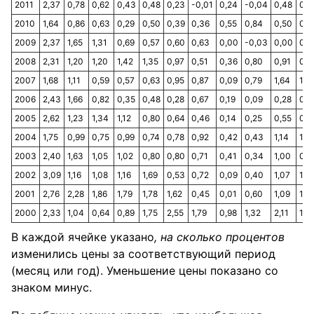
2011
2,37
0,78
0,62
0,43
0,48
0,23
-0,01
0,24
-0,04
0,48
0,4
2010
1,64
0,86
0,63
0,29
0,50
0,39
0,36
0,55
0,84
0,50
0,8
2009
2,37
1,65
1,31
0,69
0,57
0,60
0,63
0,00
-0,03
0,00
0,2
2008
2,31
1,20
1,20
1,42
1,35
0,97
0,51
0,36
0,80
0,91
0,8
2007
1,68
1,11
0,59
0,57
0,63
0,95
0,87
0,09
0,79
1,64
1,2
2006
2,43
1,66
0,82
0,35
0,48
0,28
0,67
0,19
0,09
0,28
0,6
2005
2,62
1,23
1,34
1,12
0,80
0,64
0,46
0,14
0,25
0,55
0,7
2004
1,75
0,99
0,75
0,99
0,74
0,78
0,92
0,42
0,43
1,14
1,11
2003
2,40
1,63
1,05
1,02
0,80
0,80
0,71
0,41
0,34
1,00
0,9
2002
3,09
1,16
1,08
1,16
1,69
0,53
0,72
0,09
0,40
1,07
1,61
2001
2,76
2,28
1,86
1,79
1,78
1,62
0,45
0,01
0,60
1,09
1,3
2000
2,33
1,04
0,64
0,89
1,75
2,55
1,79
0,98
1,32
2,11
1,5
В каждой ячейке указано
,
на сколько процентов
изменились цены за соответствующий период
(месяц или год). Уменьшение цены показано со
знаком минус.