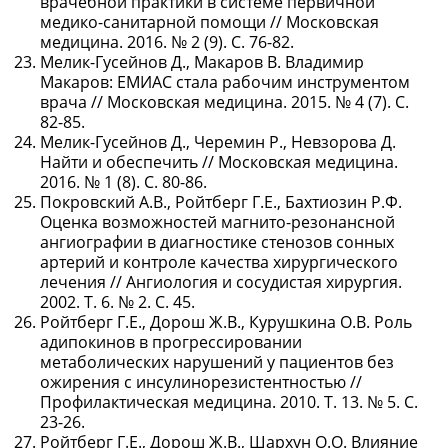
врачебной практики в системе первичной
медико-санитарной помощи // Московская
медицина. 2016. № 2 (9). С. 76-82.
Мелик-Гусейнов Д., Макаров В. Владимир
Макаров: ЕМИАС стала рабочим инструментом
врача // Московская медицина. 2015. № 4 (7). С.
82-85.
Мелик-Гусейнов Д., Черемин Р., Невзорова Д.
Найти и обеспечить // Московская медицина.
2016. № 1 (8). С. 80-86.
Покровский А.В., Ройтберг Г.Е., Бахтиозин Р.Ф.
Оценка возможностей магнито-резонансной
ангиографии в диагностике стенозов сонных
артерий и контроле качества хирургического
лечения // Ангиология и сосудистая хирургия.
2002. Т. 6. № 2. С. 45.
Ройтберг Г.Е., Дорош Ж.В., Курушкина О.В. Роль
адипокинов в прогрессировании
метаболических нарушений у пациентов без
ожирения с инсулинорезистентностью //
Профилактическая медицина. 2010. Т. 13. № 5. С.
23-26.
Ройтберг Г.Е., Дорош Ж.В., Шархун О.О. Влияние