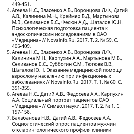
449-451.
Агеева Н.С., Власенко А.В., Воронцова Л.Ф., Датий
А.В., Калинина М.Н., Креймер В.Д., Мартынова
М.В., Селиванов Б.С., Фесюн А.Д., Шаталов Ю.Н.
Психологическая подготовка пациента к
эндоскопическим исследованиям в ОАО
«Медицина» // NovaInfo.Ru. 2017. Т. 2. № 59. С.
406-409.
Агеева Н.С., Власенко А.В., Воронцова Л.Ф.,
Калинина М.Н., Карпухин А.А., Мартынова М.В.,
Селиванов Б.С., Субботин С.М., Тютюев В.В.,
Шаталов Ю.Н. Оказание медицинской помощи
взрослому населению при инфекционных
заболеваниях // NovaInfo.Ru. 2017. Т. 1. № 60. С.
351-355.
Агеева Н.С., Датий А.В., Федосеев А.А., Карпухин
А.А. Социальный портрет пациентов ОАО
«Медицина» // Символ науки. 2017. Т. 2. № 1. С.
157-158.
Балабанова Н.В., Датий А.В., Федосеев А.А.
Социологический опрос пациентов мужчин
отоларингологического профиля клиники