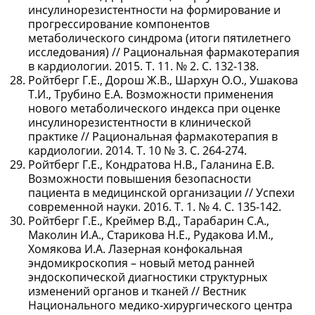
инсулинорезистентности на формирование и
прогрессирование компонентов
метаболического синдрома (итоги пятилетнего
исследования) // Рациональная фармакотерапия
в кардиологии. 2015. Т. 11. № 2. С. 132-138.
Ройтберг Г.Е., Дорош Ж.В., Шархун О.О., Ушакова
Т.И., Трубино Е.А. Возможности применения
нового метаболического индекса при оценке
инсулинорезистентности в клинической
практике // Рациональная фармакотерапия в
кардиологии. 2014. Т. 10 № 3. С. 264-274.
Ройтберг Г.Е., Кондратова Н.В., Галанина Е.В.
Возможности повышения безопасности
пациента в медицинской организации // Успехи
современной науки. 2016. Т. 1. № 4. С. 135-142.
Ройтберг Г.Е., Креймер В.Д., Тарабарин С.А.,
Маколин И.А., Старикова Н.Е., Рудакова И.М.,
Хомякова И.А. Лазерная конфокальная
эндомикроскопия – новый метод ранней
эндоскопической диагностики структурных
изменений органов и тканей // Вестник
Национального медико-хирургического центра