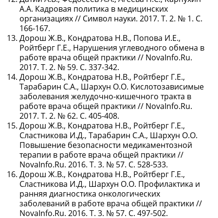
А.А. Кадровая политика в медицинских
организациях // Символ науки. 2017. Т. 2. № 1. С.
166-167.
Дорош Ж.В., Кондратова Н.В., Попова И.Е.,
Ройтберг Г.Е., Нарушения углеводного обмена в
работе врача общей практики // NovaInfo.Ru.
2017. Т. 2. № 59. С. 337-342.
Дорош Ж.В., Кондратова Н.В., Ройтберг Г.Е.,
Тарабарин С.А., Шархун О.О. Кислотозависимые
заболевания желудочно-кишечного тракта в
работе врача общей практики // NovaInfo.Ru.
2017. Т. 2. № 62. С. 405-408.
Дорош Ж.В., Кондратова Н.В., Ройтберг Г.Е.,
Сластникова И.Д., Тарабарин С.А., Шархун О.О.
Повышение безопасности медикаментозной
терапии в работе врача общей практики //
NovaInfo.Ru. 2016. Т. 3. № 57. С. 528-533.
Дорош Ж.В., Кондратова Н.В., Ройтберг Г.Е.,
Сластникова И.Д., Шархун О.О. Профилактика и
ранняя диагностика онкологических
заболеваний в работе врача общей практики //
NovaInfo.Ru. 2016. Т. 3. № 57. С. 497-502.