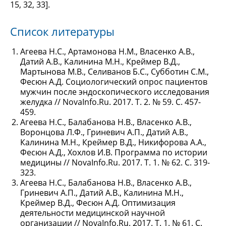
15, 32, 33].
Список литературы
Агеева Н.С., Артамонова Н.М., Власенко А.В.,
Датий А.В., Калинина М.Н., Креймер В.Д.,
Мартынова М.В., Селиванов Б.С., Субботин С.М.,
Фесюн А.Д. Социологический опрос пациентов
мужчин после эндоскопического исследования
желудка // NovaInfo.Ru. 2017. Т. 2. № 59. С. 457-
459.
Агеева Н.С., Балабанова Н.В., Власенко А.В.,
Воронцова Л.Ф., Гриневич А.П., Датий А.В.,
Калинина М.Н., Креймер В.Д., Никифорова А.А.,
Фесюн А.Д., Хохлов И.В. Программа по истории
медицины // NovaInfo.Ru. 2017. Т. 1. № 62. С. 319-
323.
Агеева Н.С., Балабанова Н.В., Власенко А.В.,
Гриневич А.П., Датий А.В., Калинина М.Н.,
Креймер В.Д., Фесюн А.Д. Оптимизация
деятельности медицинской научной
организации // NovaInfo.Ru. 2017. Т. 1. № 61. С.