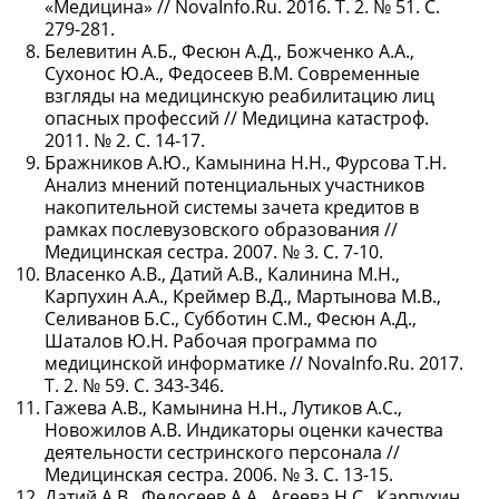
«Медицина» // NovaInfo.Ru. 2016. Т. 2. № 51. С.
279-281.
Белевитин А.Б., Фесюн А.Д., Божченко А.А.,
Сухонос Ю.А., Федосеев В.М. Современные
взгляды на медицинскую реабилитацию лиц
опасных профессий // Медицина катастроф.
2011. № 2. С. 14-17.
Бражников А.Ю., Камынина Н.Н., Фурсова Т.Н.
Анализ мнений потенциальных участников
накопительной системы зачета кредитов в
рамках послевузовского образования //
Медицинская сестра. 2007. № 3. С. 7-10.
Власенко А.В., Датий А.В., Калинина М.Н.,
Карпухин А.А., Креймер В.Д., Мартынова М.В.,
Селиванов Б.С., Субботин С.М., Фесюн А.Д.,
Шаталов Ю.Н. Рабочая программа по
медицинской информатике // NovaInfo.Ru. 2017.
Т. 2. № 59. С. 343-346.
Гажева А.В., Камынина Н.Н., Лутиков А.С.,
Новожилов А.В. Индикаторы оценки качества
деятельности сестринского персонала //
Медицинская сестра. 2006. № 3. С. 13-15.
Датий А.В., Федосеев А.А., Агеева Н.С., Карпухин