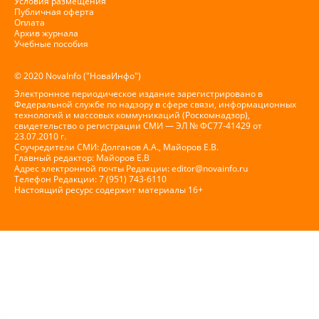
Условия размещения
Публичная оферта
Оплата
Архив журнала
Учебные пособия
© 2020 NovaInfo ("НоваИнфо")
Электронное периодическое издание зарегистрировано в
Федеральной службе по надзору в сфере связи, информационных
технологий и массовых коммуникаций (Роскомнадзор),
свидетельство о регистрации СМИ — ЭЛ № ФС77-41429 от
23.07.2010 г.
Соучредители СМИ: Долганов А.А., Майоров Е.В.
Главный редактор: Майоров Е.В
Адрес электронной почты Редакции:
editor@novainfo.ru
Телефон Редакции: 7 (951) 743-6110
Настоящий ресурс содержит материалы 16+