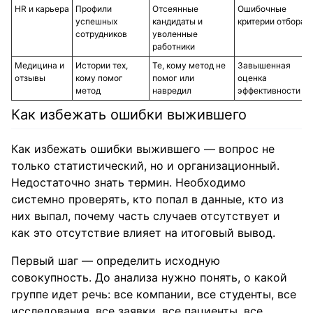
HR и карьера
Профили
Отсеянные
Ошибочные
успешных
кандидаты и
критерии отбора
сотрудников
уволенные
работники
Медицина и
Истории тех,
Те, кому метод не
Завышенная
отзывы
кому помог
помог или
оценка
метод
навредил
эффективности
Как избежать ошибки выжившего
Как избежать ошибки выжившего — вопрос не
только статистический, но и организационный.
Недостаточно знать термин. Необходимо
системно проверять, кто попал в данные, кто из
них выпал, почему часть случаев отсутствует и
как это отсутствие влияет на итоговый вывод.
Первый шаг — определить исходную
совокупность. До анализа нужно понять, о какой
группе идет речь: все компании, все студенты, все
исследования, все заявки, все пациенты, все