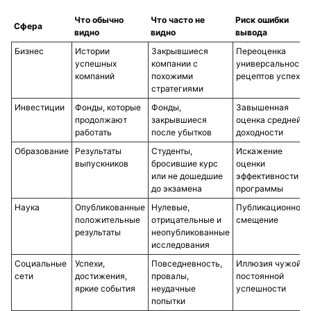
Что обычно
Что часто не
Риск ошибки
Сфера
видно
видно
вывода
Бизнес
Истории
Закрывшиеся
Переоценка
успешных
компании с
универсальности
компаний
похожими
рецептов успеха
стратегиями
Инвестиции
Фонды, которые
Фонды,
Завышенная
продолжают
закрывшиеся
оценка средней
работать
после убытков
доходности
Образование
Результаты
Студенты,
Искажение
выпускников
бросившие курс
оценки
или не дошедшие
эффективности
до экзамена
программы
Наука
Опубликованные
Нулевые,
Публикационное
положительные
отрицательные и
смещение
результаты
неопубликованные
исследования
Социальные
Успехи,
Повседневность,
Иллюзия чужой
сети
достижения,
провалы,
постоянной
яркие события
неудачные
успешности
попытки