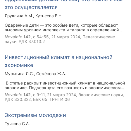
это осуществляется
Яруллина А.М.
Кутнеева Е.Н.
Одаренные дети — это особые дети, которые обладают
высоким уровнем интеллекта и таланта в определенной
области знаний. Они проявляют исключительные
NovaInfo
142
, с.54-55,
21 марта 2024
, Педагогические
способности в усвоении новой информации и обладают
науки, УДК 37.013.2
глубоким пониманием сложных концепций. Для таких
детей обычная школьная программа может стать скучной
и недостаточно стимулирующей. Поэтому важно
Инвестиционный климат в национальной
предоставить им дополнительные возможности для
развития и раскрытия своего потенциала.
экономике
Мурыгина Л.С.
Семёнова Ж.А.
В статье раскрыт инвестиционный климат в национальной
экономике. Подчеркнута его важность в экономическом
развитии. Доказана необходимость инвестиций для
NovaInfo
142
, с.9-11,
21 марта 2024
, Экономические науки,
стабилизации экономического состояния стран.
УДК 330.322, ББК 65, ГРНТИ 06
Проанализировано современное состояние
инвестиционного климата в России.
Экстремизм молодежи
Тучкова С.А.