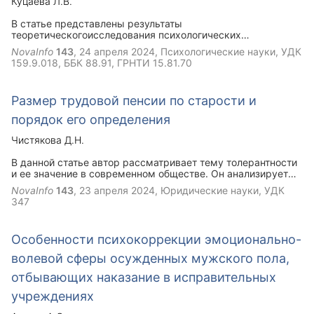
Куцаева Л.В.
ключевые принципы исполнения обязательств и их
значение в гражданско-правовых отношениях.
В статье представлены результаты
теоретическогоисследования психологических
особенностей осужденных за преступления, связанные с
NovaInfo
143
,
24 апреля 2024
, Психологические науки, УДК
посягательством на половую свободу и
159.9.018, ББК 88.91, ГРНТИ 15.81.70
половуюнеприкосновенность. Раскрыты индивидуально-
психологические особенностиданной категории
осужденных, представлена типология данной
Размер трудовой пенсии по старости и
категорииосужденных. Результаты исследования могут
быть использованыпенитенциарными психологами в
порядок его определения
практической деятельности.
Чистякова Д.Н.
В данной статье автор рассматривает тему толерантности
и ее значение в современном обществе. Он анализирует
различные аспекты толерантности, обращая внимание на
NovaInfo
143
,
23 апреля 2024
, Юридические науки, УДК
ее важность для поддержания мирных отношений между
347
людьми различных культур, религий и убеждений. Автор
обсуждает проблемы недопонимания и предвзятости,
выявляя, как толерантность может способствовать
Особенности психокоррекции эмоционально-
разрешению конфликтов и созданию гармоничного
общества. Он также обращает внимание на роль
волевой сферы осужденных мужского пола,
образования и воспитания в формировании толерантного
отношения к окружающему миру. Главная мысль статьи
отбывающих наказание в исправительных
заключается в том, что толерантность является ключевым
учреждениях
принципом современного общества, способствующим
мирному сосуществованию различных культур и