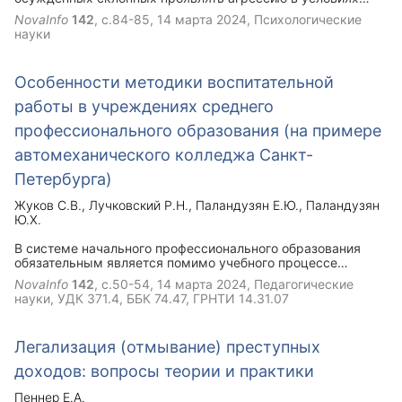
нахождения в местах лишения свободы. Рассмотрены
NovaInfo
142
, с.84-85,
14 марта 2024
, Психологические
направления осуществления психокоррекционной работы
науки
сотрудниками психологических лабораторий
исправительных учреждений для снижения агрессивного
поведения осужденных.
Особенности методики воспитательной
работы в учреждениях среднего
профессионального образования (на примере
автомеханического колледжа Санкт-
Петербурга)
Жуков С.В.
Лучковский Р.Н.
Паландузян Е.Ю.
Паландузян
Ю.Х.
В системе начального профессионального образования
обязательным является помимо учебного процессе
проведение постоянной воспитательной работы. В
NovaInfo
142
, с.50-54,
14 марта 2024
, Педагогические
колледжах различного профиля воспитательный процесс
науки, УДК 371.4, ББК 74.47, ГРНТИ 14.31.07
может иметь свою специфику в зависимости от
профессиональной направленности колледжа. Пример
организации и реализации воспитательного процесса со
Легализация (отмывание) преступных
студентами приведен в кратком содержании «Модели
выпускника автомеханического колледжа» Санкт-
доходов: вопросы теории и практики
Петербурга.
Пеннер Е.А.