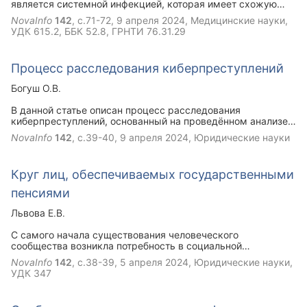
является системной инфекцией, которая имеет схожую
клиническую картину с рецидивирующей аргазовой
NovaInfo
142
, с.71-72,
9 апреля 2024
, Медицинские науки,
лихорадкой. В зависимости от тяжести и особенностей
УДК 615.2, ББК 52.8, ГРНТИ 76.31.29
проявления клинической картины лечение будет
основываться на использовании антибактериальных
средств. При применении антибиотиков стоит учитывать
Процесс расследования киберпреступлений
тот факт, что погибает не только патогенная микрофлора,
но и микрофлора кишечника. Нормофлора выполняет
Богуш О.В.
защитную функцию, регуляторную функцию, также
синтезирует витамины группы В и К.
В данной статье описан процесс расследования
киберпреступлений, основанный на проведённом анализе
практики расследования преступлений, совершаемых в
NovaInfo
142
, с.39-40,
9 апреля 2024
, Юридические науки
сети интернет. В настоящее время многие ученные
заинтересованы процессом расследования
киберпреступлений, так как в связи с
Круг лиц, обеспечиваемых государственными
распространенностью и повышенной опасностью
киберугроз.
пенсиями
Львова Е.В.
С самого начала существования человеческого
сообщества возникла потребность в социальной
поддержке, включая пенсионное обеспечение. Это явление
NovaInfo
142
, с.38-39,
5 апреля 2024
, Юридические науки,
не зависит от экономического уровня развития или
УДК 347
политической структуры общества. В каждом обществе,
прошлом, настоящем и будущем, всегда присутствует
необходимость в экономической и социальной помощи