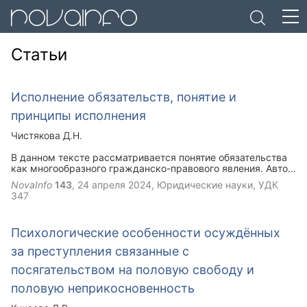
Статьи
Исполнение обязательств, понятие и
принципы исполнения
Чистякова Д.Н.
В данном тексте рассматривается понятие обязательства
как многообразного гражданско-правового явления. Автор
акцентирует внимание на том, что обязательство может
NovaInfo
143
,
24 апреля 2024
, Юридические науки, УДК
рассматриваться как гражданское правоотношение, по
347
которому должник обязан выполнить определенное
действие в пользу кредитора. Статья выделяет два
основных принципа исполнения обязательств –
Психологические особенности осуждённых
надлежащее и реальное исполнение. Подчеркивается, что
при несоблюдении этих принципов возникает гражданско-
за преступления связанные с
правовая ответственность. Основная идея статьи строится
вокруг понятия исполнения обязательств, как совершения
посягательством на половую свободу и
определенных действий со стороны должника и
половую неприкосновенность
кредитора, направленных на достижение цели
обязательства. Структура статьи четко выделяет