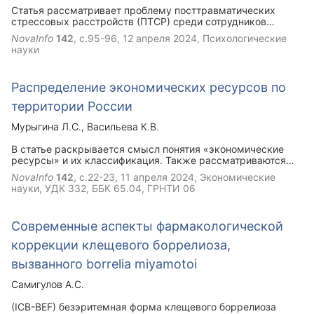
быть сформированы при правильном педагогическом
Статья рассматривает проблему посттравматических
сопровождении.
стрессовых расстройств (ПТСР) среди сотрудников
учреждений, исполняющих уголовное наказание (УИС).
NovaInfo
142
, с.95-96,
12 апреля 2024
, Психологические
Статья выделяет основные факторы риска развития ПТСР
науки
у сотрудников УИС, описывает профилактические
мероприятия, предлагает методы коррекции ПТСР. Статья
призывает к разработке и реализации эффективных
Распределение экономических ресурсов по
программ поддержки для сотрудников УИС, чтобы
обеспечить их психологическое благополучие и
территории России
профессиональную эффективность.
Мурыгина Л.С.
Васильева К.В.
В статье раскрывается смысл понятия «экономические
ресурсы» и их классификация. Также рассматриваются
особенности распределения экономических ресурсов по
NovaInfo
142
, с.22-23,
11 апреля 2024
, Экономические
территории России. Раскрываются причины, которые
науки, УДК 332, ББК 65.04, ГРНТИ 06
оказывают влияние на территориальное распределение
экономических ресурсов.
Современные аспекты фармакологической
коррекции клещевого боррелиоза,
вызванного borrelia miyamotoi
Самигулов А.С.
(ICB-BEF) безэритемная форма клещевого боррелиоза