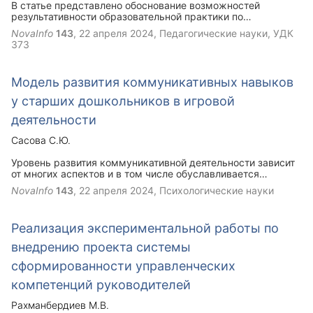
В статье представлено обоснование возможностей
существуют более строгие ограничения на владение и
результативности образовательной практики по
использование оружия, в то время как в США право на
использованию мультимедийных технологий в управлении
владение оружием является конституционным правом.
NovaInfo
143
,
22 апреля 2024
, Педагогические науки, УДК
образовательным процессом восприятия школьниками
373
учебной информации и разработаны рекомендации по
повышению результативности их использования.
Модель развития коммуникативных навыков
у старших дошкольников в игровой
деятельности
Сасова С.Ю.
Уровень развития коммуникативной деятельности зависит
от многих аспектов и в том числе обуславливается
различными формами взаимодействия педагога
NovaInfo
143
,
22 апреля 2024
, Психологические науки
(воспитателя) и ребенка. К таким формам можно отнести
различные кружки, дидактические игры,
театрализованные игры и т.д. Содержание таких занятий
Реализация экспериментальной работы по
детально прорабатывается педагогом в соответствии с
потребностями и интересами ребенка. Процесс развития
внедрению проекта системы
коммуникативных навыков у детей происходит поэтапно от
зоны актуального, т.е. от заявленного уровня развития
сформированности управленческих
ребенка без вмешательства взрослого, к зоне возможного
компетенций руководителей
развития, характеризующегося обладанием ребенком на
выходе из дошкольного учреждения такими
Рахманбердиев М.В.
коммуникативными навыками и умениями, которые могут