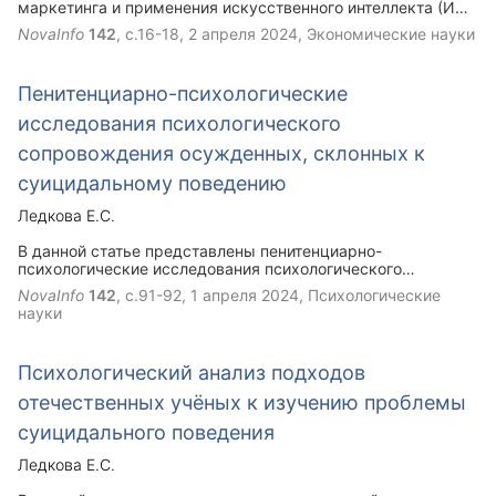
маркетинга и применения искусственного интеллекта (ИИ)
в создании маркетинговых стратегий, учитывающих
NovaInfo
142
, с.16-18,
2 апреля 2024
, Экономические науки
потребности разнообразных групп потребителей на
белорусском рынке. Оно демонстрирует, как интеграция
ИИ в маркетинг может повысить эффективность создания
Пенитенциарно-психологические
инклюзивных кампаний, обеспечивая глубокое понимание
разнообразия потребительских предпочтений и сокращая
исследования психологического
затраты. Результаты онлайн-анкетирования среди
белорусов показывают положительное отношение к
сопровождения осужденных, склонных к
инклюзивным группам и желание видеть больше
суицидальному поведению
инклюзивности со стороны любимых брендов. Анализ
рекламных материалов, созданных с помощью ИИ,
Ледкова Е.С.
подтверждает их способность вызывать положительные
эмоции у широкой аудитории и способствует улучшению
В данной статье представлены пенитенциарно-
восприятия инклюзивного контента. .
психологические исследования психологического
сопровождения осужденных, склонных к суицидальному
NovaInfo
142
, с.91-92,
1 апреля 2024
, Психологические
поведению. Раскрыто психопрофилактическое
науки
направление психологического сопровождения
осужденных, склонных к суицидальному
поведению. Результаты могут быть использованы
Психологический анализ подходов
пенитенциарными психологами в практической
деятельности.
отечественных учёных к изучению проблемы
суицидального поведения
Ледкова Е.С.