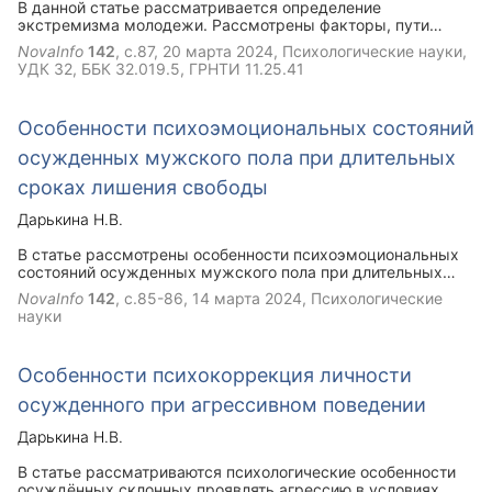
В данной статье рассматривается определение
экстремизма молодежи. Рассмотрены факторы, пути
предотвращения и его актуальность.
NovaInfo
142
, с.87,
20 марта 2024
, Психологические науки,
УДК 32, ББК 32.019.5, ГРНТИ 11.25.41
Особенности психоэмоциональных состояний
осужденных мужского пола при длительных
сроках лишения свободы
Дарькина Н.В.
В статье рассмотрены особенности психоэмоциональных
состояний осужденных мужского пола при длительных
сроках лишения свободы (отрицание, озлобленность,
NovaInfo
142
, с.85-86,
14 марта 2024
, Психологические
суицидальные помышление, беспокойство и т.д.).
науки
Предложено для коррекции негативных эмоциональных
состояний применение логотерапии Виктора Франкла,
трудовую занятость.
Особенности психокоррекция личности
осужденного при агрессивном поведении
Дарькина Н.В.
В статье рассматриваются психологические особенности
осуждённых склонных проявлять агрессию в условиях