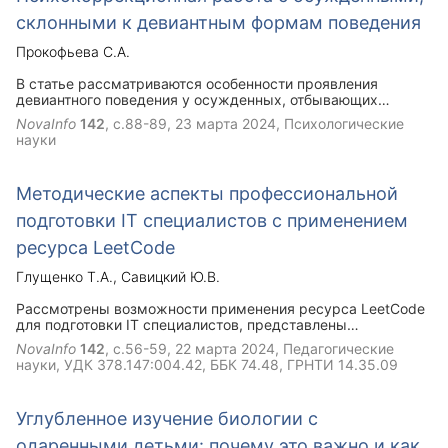
обусловлена необходимостью выбора эффективных
склонными к девиантным формам поведения
способов фармакологической терапии вирусного гепатита
С (ВГС), включая комбинированные подходы лечения
Прокофьева С.А.
инфекционных больных.
В статье рассматриваются особенности проявления
девиантного поведения у осужденных, отбывающих
наказание в местах лишения свободы. Представлены
NovaInfo
142
, с.88-89,
23 марта 2024
, Психологические
основные способы и направления по реализации
науки
психокоррекционной работы с целью формирования
социально-одобряемого поведения.
Методические аспекты профессиональной
подготовки IT специалистов с применением
ресурса LeetCode
Глущенко Т.А.
Савицкий Ю.В.
Рассмотрены возможности применения ресурса LeetCode
для подготовки IT специалистов, представлены
практические аспекты использования данного ресурса на
NovaInfo
142
, с.56-59,
22 марта 2024
, Педагогические
примере курса «Алгоритмы и структуры данных»,
науки, УДК 378.147:004.42, ББК 74.48, ГРНТИ 14.35.09
читаемого для студентов специальности 6-05-0612-01
Программная инженерия на кафедре интеллектуальных
информационных технологий Брестского государственного
Углубленное изучение биологии с
технического университета (БрГТУ).
одаренными детьми: почему это важно и как