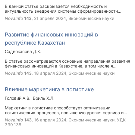
быть сформированы при правильном педагогическом
В данной статье раскрывается необходимость и
сопровождении.
актуальность внедрения системы сформированности
управленческих компетенций руководителей. Подходы к
NovaInfo
143
,
21 апреля 2024
, Экономические науки
реализации экспериментальной работы: выбор
методологии и планирование эксперимента.Организация и
проведение тренингов: разработка программы обучения и
Развитие финансовых инноваций в
подготовка руководителей. Оценка эффективности:
методы и критерии оценки результатов внедрения
республике Казахстан
системы компетенций.
Садвокасова Д.К.
В статье рассматриваются основные направления развития
финансовых инноваций в Казахстане, в том числе я
процесс ввода цифрового тенге и развития криптоволютной
NovaInfo
143
,
18 апреля 2024
, Экономические науки
индустрии.
Влияние маркетинга в логистике
Головий А.В.
Бриль Х.Л.
Маркетинг в логистике способствует оптимизации
логистических процессов, повышению уровня сервиса и
удовлетворенности клиентов. Обсуждение влияния
NovaInfo
143
,
16 апреля 2024
, Экономические науки, УДК
маркетинга на логистику позволяет выявить взаимосвязи
339.138
между этими двумя областями бизнеса и дает
возможность разработать эффективные стратегии