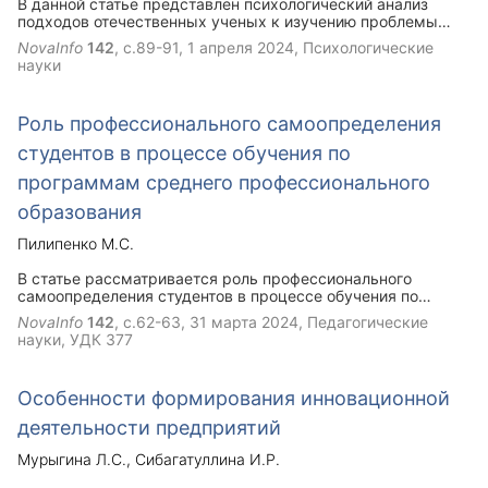
В данной статье представлен психологический анализ
подходов отечественных ученых к изучению проблемы
суицидального поведения. Раскрыты виды суицидального
NovaInfo
142
, с.89-91,
1 апреля 2024
, Психологические
поведения. Результаты могут быть использованы
науки
пенитенциарными психологами в практической
деятельности.
Роль профессионального самоопределения
студентов в процессе обучения по
программам среднего профессионального
образования
Пилипенко М.С.
В статье рассматривается роль профессионального
самоопределения студентов в процессе обучения по
программам среднего профессионального образования.
NovaInfo
142
, с.62-63,
31 марта 2024
, Педагогические
Обсуждается влияние самоопределения на формирование
науки, УДК 377
профессиональных навыков, компетенций и мотивации
студентов. А также рассматривается влияние
профессионального самоопределения на выбор карьеры
Особенности формирования инновационной
студентами после окончания образовательной программы.
деятельности предприятий
Мурыгина Л.С.
Сибагатуллина И.Р.