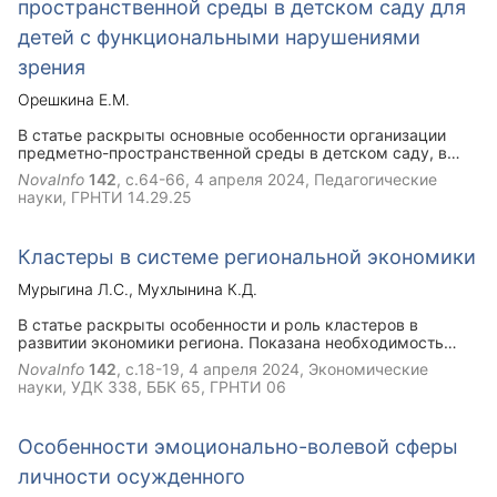
пространственной среды в детском саду для
детей с функциональными нарушениями
зрения
Орешкина Е.М.
В статье раскрыты основные особенности организации
предметно-пространственной среды в детском саду, в
том числе, и для детей с функциональными нарушениями
NovaInfo
142
, с.64-66,
4 апреля 2024
, Педагогические
зрения. Целью работы стало создание
науки, ГРНТИ 14.29.25
условий, необходимых для полноценного проживания
ребенком дошкольного детства , которые позволяют
соблюдать важнейшие образовательные
Кластеры в системе региональной экономики
ориентиры: обеспечение эмоционального благополучия
детей, создание условий для формирования
Мурыгина Л.С.
Мухлынина К.Д.
доброжелательного и внимательного отношения детей к
другим людям, развитие детской самостоятельности
В статье раскрыты особенности и роль кластеров в
(инициативности, автономии и ответственности), развитие
развитии экономики региона. Показана необходимость
детских способностей, формирующихся в различных
темы, которая доказывает важность формирования
видах деятельности. Грамотная реализация
NovaInfo
142
, с.18-19,
4 апреля 2024
, Экономические
кластеров и привлечение в регион инвестиций, развития
взаимодействия специалистов дошкольного отделения и
науки, УДК 338, ББК 65, ГРНТИ 06
предпринимательства, внедрения инноваций. Выявлены
адекватная организация образовательной среды
проблемы, препятствующие масштабному и эффективному
стимулировали у детей развитие уверенности в себе,
развитию кластеров в региональных экономических
оптимистического отношения к жизни, сформировали
Особенности эмоционально-волевой сферы
системах, также показаны пути их решения.
познавательные интересы, поощрили готовность к
сотрудничеству и поддержку другого в трудной ситуации,
личности осужденного
то есть обеспечили успешную социализацию ребенка и