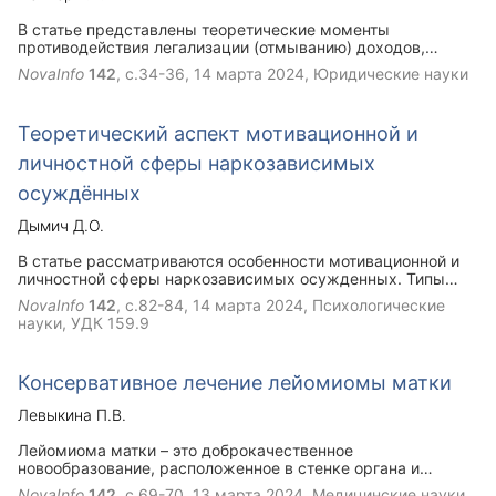
В статье представлены теоретические моменты
противодействия легализации (отмыванию) доходов,
полученных преступным путем, приобрело сегодня особую
NovaInfo
142
, с.34-36,
14 марта 2024
, Юридические науки
актуальность как в РФ, так и во всем мире. В этой связи
необходимость в контроле финансовых потоков с целью
предотвращения и противодействия легализации
Теоретический аспект мотивационной и
(отмыванию) доходов, полученных преступным путем,
стала одним из главных оснований создания в России
личностной сферы наркозависимых
национальной системы противодействия такому
преступлению, включающий среди комплекса
осуждённых
мероприятий — уголовно-правовые, которые
характеризуются осуществлением государственными
Дымич Д.О.
регуляторами регулирования и надзора в исследуемой
сфере.
В статье рассматриваются особенности мотивационной и
личностной сферы наркозависимых осужденных. Типы
акцентуаций личности наиболее подверженные к
NovaInfo
142
, с.82-84,
14 марта 2024
, Психологические
наркотической зависимости. Деформации личностных и
науки, УДК 159.9
мотивационных сфер.
Консервативное лечение лейомиомы матки
Левыкина П.В.
Лейомиома матки – это доброкачественное
новообразование, расположенное в стенке органа и
состоящее, преимущественно из волокон гладкомышечной
NovaInfo
142
, с.69-70,
13 марта 2024
, Медицинские науки