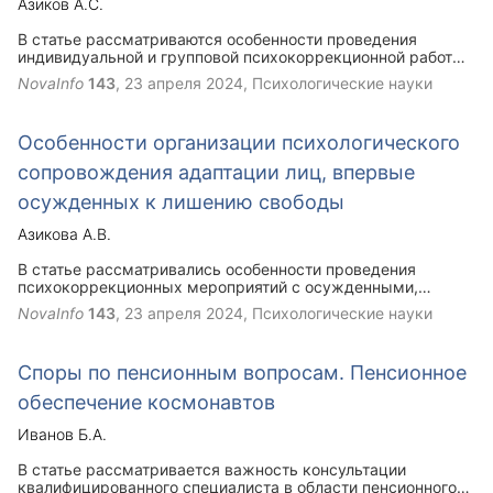
Азиков А.С.
национальностей.
В статье рассматриваются особенности проведения
индивидуальной и групповой психокоррекционной работы
с осужденными мужского пола, отбывающими наказания в
NovaInfo
143
,
23 апреля 2024
, Психологические науки
исправительных учреждениях, с дефектами
эмоционально-волевой сферы.
Особенности организации психологического
сопровождения адаптации лиц, впервые
осужденных к лишению свободы
Азикова А.В.
В статье рассматривались особенности проведения
психокоррекционных мероприятий с осужденными,
впервые осужденных к лишению свободы. Описаны
NovaInfo
143
,
23 апреля 2024
, Психологические науки
возможности применения психологического
сопровождения на адаптационном этапе.
Споры по пенсионным вопросам. Пенсионное
обеспечение космонавтов
Иванов Б.А.
В статье рассматривается важность консультации
квалифицированного специалиста в области пенсионного