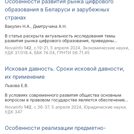
Особенности развития рынка цифрового
тем, кто по разным причинам не способен самостоятельно
обеспечить себя средствами к жизни: детям, пожилым
образования в Беларуси и зарубежных
людям, а также тем, кто потерял здоровье из-за болезни,
травм и прочих причин.
странах
Вакулич Н.А.
Дмитручина А.Н.
В статье раскрыта актуальность исследования темы
развития рынка цифрового образования, приведены
направления развития цифрового образования, рассмотрен
NovaInfo
142
, с.19-21,
5 апреля 2024
, Экономические науки,
уровень доступности цифровых образовательных
УДК 37.018.4, ББК 74.04, ГРНТИ 06.71.45
ресурсов для населения стран западного мира и Беларуси,
уделено внимание вопросу профессиональной подготовки
педагогов в области цифрового образования. Были
Исковая давность. Сроки исковой давности,
приведены примеры успешных проектов и инициатив в
области цифрового образования в странах ЕС и Беларуси,
их применение
описаны имеющиеся проблемы и пути их решения а также
дан прогноз дальнейшего развития исследуемого рынка.
Львова Е.В.
В условиях современного развития общества основным
вопросом в правовом государстве является обеспечение
права на защиту прав и законных интересов субъектов. Это
NovaInfo
142
, с.36-37,
5 апреля 2024
, Юридические науки,
право необходимо реализовать правильно, разумно и в
УДК 347
соответствии с законодательством. Особенно важным
таким правом является право на предъявление иска в
защиту упомянутых прав и интересов граждан. Важно
Особенности реализации предметно-
определить, в какие сроки может быть предъявлен иск, и с
какими сложностями на практике можно столкнуться.