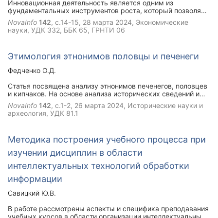
Инновационная деятельность является одним из
фундаментальных инструментов роста, который позволяет
предприятиям выходить на новые рынки или увеличивать
NovaInfo
142
, с.14-15,
28 марта 2024
, Экономические
существующую долю рынка, обеспечивая компаниям
науки, УДК 332, ББК 65, ГРНТИ 06
значительное конкурентное преимущество. В статье
рассматривается инновационная направленность
деятельности предприятий и ее необходимость.
Этимология этнонимов половцы и печенеги
Федченко О.Д.
Статья посвящена анализу этнонимов печенегов, половцев
и кипчаков. На основе анализа исторических сведений и
географических особенностей ареала расселения
NovaInfo
142
, с.1-2,
26 марта 2024
, Исторические науки и
установлено, что этнонимы являлись первоначально
археология, УДК 81.1
демонимами. Название древних народов отражали
особенности местности и обозначали печенегов, как
«луговых людей», половцев – жителей низин, кипчаков –
Методика построения учебного процесса при
людей, живущих среди холмов. Этноним печенеги возник в
тюркской языковой среде, половцы – в балтской (на
изучении дисциплин в области
основе которой развивался русский язык) и кипчаки – в
монгольской.
интеллектуальных технологий обработки
информации
Савицкий Ю.В.
В работе рассмотрены аспекты и специфика преподавания
учебных курсов в области организации интеллектуальных