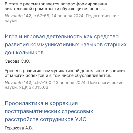
В статье рассматривается вопрос формирования
читательской грамотности обучающихся через
организацию деятельности школьного читательского клуба.
NovaInfo
142
, с.67-68,
14 апреля 2024
, Педагогические
Автор делится собственным опытом привлечения детей к
науки
чтению, воспитанию вдумчивого читателя через
разнообразные формы творческой и проектной
деятельности.
Игра и игровая деятельность как средство
развития коммуникативных навыков старших
дошкольников
Сасова С.Ю.
Уровень развития коммуникативной деятельности зависит
от многих аспектов и в том числе обуславливается
различными формами взаимодействия педагога
NovaInfo
142
, с.97-100,
13 апреля 2024
, Психологические
(воспитателя) и ребенка. К таким формам можно отнести
науки, УДК 37.015.03
различные кружки, дидактические игры,
театрализованные игры и т.д. Содержание таких занятий
детально прорабатывается педагогом в соответствии с
Профилактика и коррекция
потребностями и интересами ребенка. Процесс развития
коммуникативных навыков у детей происходит поэтапно от
посттравматических стрессовых
зоны актуального, т.е. от заявленного уровня развития
ребенка без вмешательства взрослого, к зоне возможного
расстройств сотрудников УИС
развития, характеризующегося обладанием ребенком на
выходе из дошкольного учреждения такими
Горшкова А.В.
коммуникативными навыками и умениями, которые могут