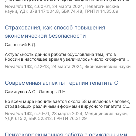
систем обработки данных, базирующихся на аппарате
NovaInfo
142
, с.60-61,
24 марта 2024
, Педагогические
искусственных нейронных сетей. Сформулированы
науки, УДК 378.147:004.8, ББК 74.48, ГРНТИ 14.35.09
требования к знаниям и навыкам слушателей,
обеспечивающим самостоятельное построение
нейросетевых систем анализа и обработки информации.
Cтрахования, как способ повышения
Данные требования базируются на знании и практическом
применении математического аппарата, лежащего в
экономической безопасности
основе организации подобных систем. Определены
методические основы преподавания соответствующих
Сазонский В.Д.
дисциплин, обеспечивающие в конечном итоге
формирование необходимых компетенций у слушателей.
Актуальность данной работы обусловлена тем, что в
России в настоящее время увеличилось число кибер-атак
экономический риск является движущим источником для
NovaInfo
142
, с.12-13,
24 марта 2024
, Экономические науки
большинства финансовых учреждений и их клиентов, в
связи с эти рассматривается страхование, как способ
повышения экономической безопасности предприятия от
Современная аспекты терапии гепатита C
угроз из вне.
Самигулов А.С.
Ландарь Л.Н.
Во всем мире насчитывается около 58 миллионов человек,
страдающих различными формами вирусного гепатита С, в
том числе в РФ – 5 млн. человек. Отмечается тенденция
NovaInfo
142
, с.70-71,
23 марта 2024
, Медицинские науки,
заболеваемости вирусным гепатитом С, по оценке ВОЗ
УДК 615.2, ББК 52.812, ГРНТИ 76.31.29
рост заболеваемости в 2022 году составил 7,8%, в связи с
данными ВОЗ необходимо внесение коррекций в терапию
вирусного гепатита С в соответствии с клиническими
Психокоррекционная работа с осужденными,
рекомендациями и введения больных. Актуальность