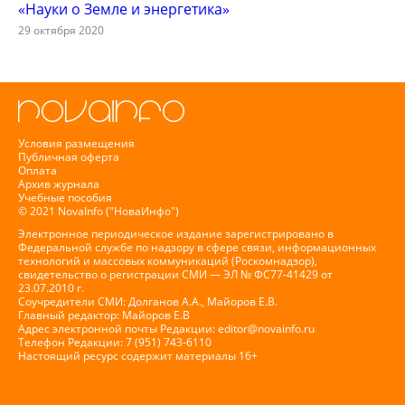
«Науки о Земле и энергетика»
29 октября 2020
Условия размещения
Публичная оферта
Оплата
Архив журнала
Учебные пособия
© 2021 NovaInfo ("НоваИнфо")
Электронное периодическое издание зарегистрировано в
Федеральной службе по надзору в сфере связи, информационных
технологий и массовых коммуникаций (Роскомнадзор),
свидетельство о регистрации СМИ — ЭЛ № ФС77-41429 от
23.07.2010 г.
Соучредители СМИ: Долганов А.А., Майоров Е.В.
Главный редактор: Майоров Е.В
Адрес электронной почты Редакции:
editor@novainfo.ru
Телефон Редакции: 7 (951) 743-6110
Настоящий ресурс содержит материалы 16+