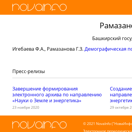
Рамазан
Башкирский госу
Игебаева Ф.А., Рамазанова Г.З.
Демографическая п
Пресс-релизы
Завершение формирования
Создание
электронного архива по направлению
направле
«Науки о Земле и энергетика»
энергети
23 ноября 2020
29 октября 
© 2021 NovaInfo ("НоваИнфо
Электронное периодическо