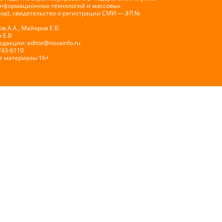
 информационных технологий и массовых
ор), свидетельство о регистрации СМИ — ЭЛ №
 А.А., Майоров Е.В.
 Е.В
Редакции:
editor@novainfo.ru
743-6110
т материалы 16+