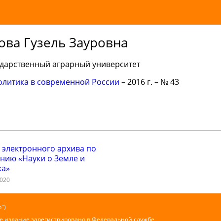
ова Гузель Зауровна
дарственный аграрный университет
олитика в современной России
– 2016 г. – № 43
 электронного архива по
нию «Науки о Земле и
ка»
2020
")
е издание зарегистрировано в Федеральной службе