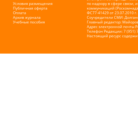
Условия размещения
по надзору в сфере связи,
Публичная оферта
коммуникаций (Роскомнадз
Оплата
ФС77-41429 от 23.07.2010 г.
Архив журнала
Соучредители СМИ: Долганов
Учебные пособия
Главный редактор: Майоров
Адрес электронной почты 
Телефон Редакции: 7 (951) 
Настоящий ресурс содержи