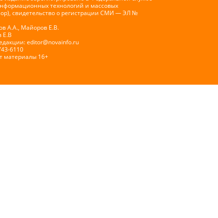
 информационных технологий и массовых
ор), свидетельство о регистрации СМИ — ЭЛ №
 А.А., Майоров Е.В.
 Е.В
Редакции:
editor@novainfo.ru
743-6110
т материалы 16+