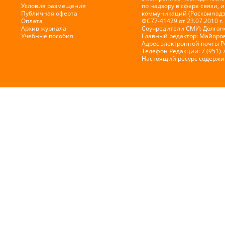
Условия размещения
по надзору в сфере связи,
Публичная оферта
коммуникаций (Роскомнадз
Оплата
ФС77-41429 от 23.07.2010 г.
Архив журнала
Соучредители СМИ: Долганов
Учебные пособия
Главный редактор: Майоров
Адрес электронной почты 
Телефон Редакции: 7 (951) 
Настоящий ресурс содержи