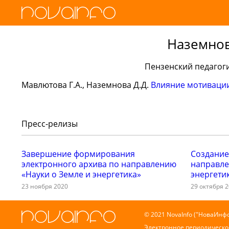
Наземнов
Пензенский педагоги
Мавлютова Г.А., Наземнова Д.Д.
Влияние мотивации
Пресс-релизы
Завершение формирования
Создание
электронного архива по направлению
направле
«Науки о Земле и энергетика»
энергети
23 ноября 2020
29 октября 
© 2021 NovaInfo ("НоваИнфо
Электронное периодическо