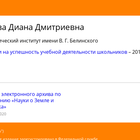
а Диана Дмитриевна
ческий институт имени В. Г. Белинского
 на успешность учебной деятельности школьников
– 201
 электронного архива по
нию «Науки о Земле и
ка»
2020
")
е издание зарегистрировано в Федеральной службе