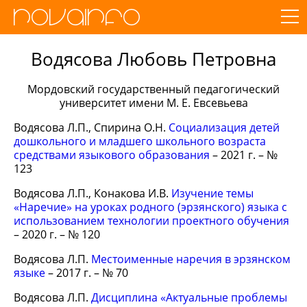
Водясова Любовь Петровна
Мордовский государственный педагогический
университет имени М. Е. Евсевьева
Водясова Л.П., Спирина О.Н.
Социализация детей
дошкольного и младшего школьного возраста
средствами языкового образования
– 2021 г. – №
123
Водясова Л.П., Конакова И.В.
Изучение темы
«Наречие» на уроках родного (эрзянского) языка с
использованием технологии проектного обучения
– 2020 г. – № 120
Водясова Л.П.
Местоименные наречия в эрзянском
языке
– 2017 г. – № 70
Водясова Л.П.
Дисциплина «Актуальные проблемы