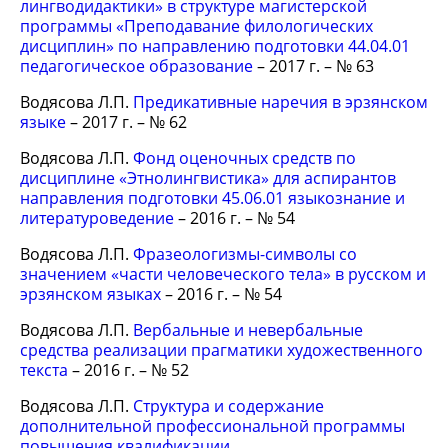
лингводидактики» в структуре магистерской
программы «Преподавание филологических
дисциплин» по направлению подготовки 44.04.01
педагогическое образование
– 2017 г. – № 63
Водясова Л.П.
Предикативные наречия в эрзянском
языке
– 2017 г. – № 62
Водясова Л.П.
Фонд оценочных средств по
дисциплине «Этнолингвистика» для аспирантов
направления подготовки 45.06.01 языкознание и
литературоведение
– 2016 г. – № 54
Водясова Л.П.
Фразеологизмы-символы со
значением «части человеческого тела» в русском и
эрзянском языках
– 2016 г. – № 54
Водясова Л.П.
Вербальные и невербальные
средства реализации прагматики художественного
текста
– 2016 г. – № 52
Водясова Л.П.
Структура и содержание
дополнительной профессиональной программы
повышения квалификации