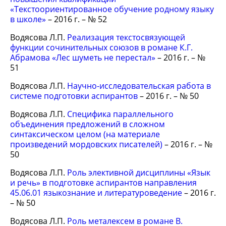
«Текстоориентированное обучение родному языку
в школе»
– 2016 г. – № 52
Водясова Л.П.
Реализация текстосвязующей
функции сочинительных союзов в романе К.Г.
Абрамова «Лес шуметь не перестал»
– 2016 г. – №
51
Водясова Л.П.
Научно-исследовательская работа в
системе подготовки аспирантов
– 2016 г. – № 50
Водясова Л.П.
Специфика параллельного
объединения предложений в сложном
синтаксическом целом (на материале
произведений мордовских писателей)
– 2016 г. – №
50
Водясова Л.П.
Роль элективной дисциплины «Язык
и речь» в подготовке аспирантов направления
45.06.01 языкознание и литературоведение
– 2016 г.
– № 50
Водясова Л.П.
Роль металексем в романе В.