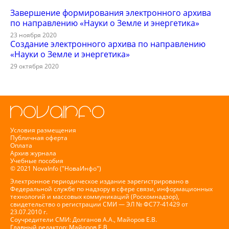
Завершение формирования электронного архива
по направлению «Науки о Земле и энергетика»
23 ноября 2020
Создание электронного архива по направлению
«Науки о Земле и энергетика»
29 октября 2020
Условия размещения
Публичная оферта
Оплата
Архив журнала
Учебные пособия
© 2021 NovaInfo ("НоваИнфо")
Электронное периодическое издание зарегистрировано в
Федеральной службе по надзору в сфере связи, информационных
технологий и массовых коммуникаций (Роскомнадзор),
свидетельство о регистрации СМИ — ЭЛ № ФС77-41429 от
23.07.2010 г.
Соучредители СМИ: Долганов А.А., Майоров Е.В.
Главный редактор: Майоров Е.В