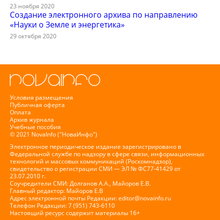
23 ноября 2020
Создание электронного архива по направлению
«Науки о Земле и энергетика»
29 октября 2020
Условия размещения
Публичная оферта
Оплата
Архив журнала
Учебные пособия
© 2021 NovaInfo ("НоваИнфо")
Электронное периодическое издание зарегистрировано в
Федеральной службе по надзору в сфере связи, информационных
технологий и массовых коммуникаций (Роскомнадзор),
свидетельство о регистрации СМИ — ЭЛ № ФС77-41429 от
23.07.2010 г.
Соучредители СМИ: Долганов А.А., Майоров Е.В.
Главный редактор: Майоров Е.В
Адрес электронной почты Редакции:
editor@novainfo.ru
Телефон Редакции: 7 (951) 743-6110
Настоящий ресурс содержит материалы 16+