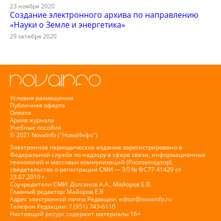
23 ноября 2020
Создание электронного архива по направлению
«Науки о Земле и энергетика»
29 октября 2020
Условия размещения
Публичная оферта
Оплата
Архив журнала
Учебные пособия
© 2021 NovaInfo ("НоваИнфо")
Электронное периодическое издание зарегистрировано в
Федеральной службе по надзору в сфере связи, информационных
технологий и массовых коммуникаций (Роскомнадзор),
свидетельство о регистрации СМИ — ЭЛ № ФС77-41429 от
23.07.2010 г.
Соучредители СМИ: Долганов А.А., Майоров Е.В.
Главный редактор: Майоров Е.В
Адрес электронной почты Редакции:
editor@novainfo.ru
Телефон Редакции: 7 (951) 743-6110
Настоящий ресурс содержит материалы 16+