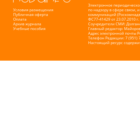
Электронное периодическо
Условия размещения
по надзору в сфере связи,
Публичная оферта
коммуникаций (Роскомнадз
Оплата
ФС77-41429 от 23.07.2010 г.
Архив журнала
Соучредители СМИ: Долганов
Учебные пособия
Главный редактор: Майоров
Адрес электронной почты 
Телефон Редакции: 7 (951) 
Настоящий ресурс содержи