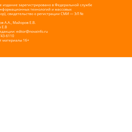
е издание зарегистрировано в Федеральной службе
 информационных технологий и массовых
ор), свидетельство о регистрации СМИ — ЭЛ №
 А.А., Майоров Е.В.
 Е.В
Редакции:
editor@novainfo.ru
743-6110
т материалы 16+