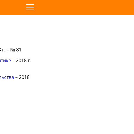
 г. – № 81
итике
– 2018 г.
льства
– 2018