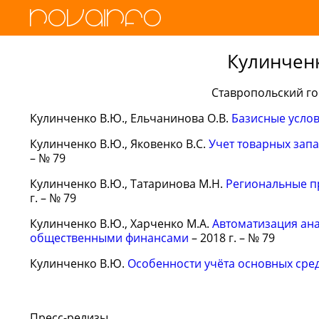
Кулинчен
Ставропольский го
Кулинченко В.Ю., Ельчанинова О.В.
Базисные услов
Кулинченко В.Ю., Яковенко В.С.
Учет товарных запа
– № 79
Кулинченко В.Ю., Татаринова М.Н.
Региональные п
г. – № 79
Кулинченко В.Ю., Харченко М.А.
Автоматизация ан
общественными финансами
– 2018 г. – № 79
Кулинченко В.Ю.
Особенности учёта основных сред
Пресс-релизы