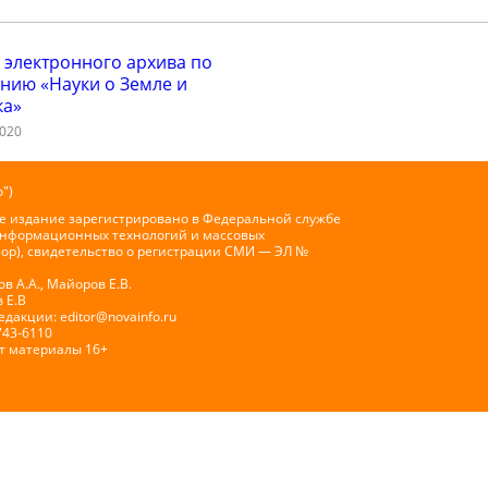
 электронного архива по
нию «Науки о Земле и
ка»
2020
")
е издание зарегистрировано в Федеральной службе
 информационных технологий и массовых
ор), свидетельство о регистрации СМИ — ЭЛ №
 А.А., Майоров Е.В.
 Е.В
Редакции:
editor@novainfo.ru
743-6110
т материалы 16+