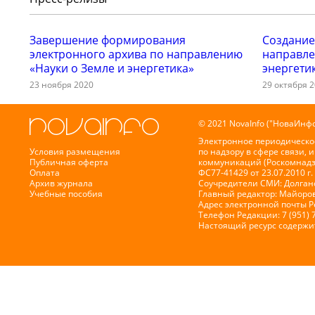
Завершение формирования
Создание
электронного архива по направлению
направле
«Науки о Земле и энергетика»
энергети
23 ноября 2020
29 октября 
© 2021 NovaInfo ("НоваИнфо
Электронное периодическо
Условия размещения
по надзору в сфере связи,
Публичная оферта
коммуникаций (Роскомнадз
Оплата
ФС77-41429 от 23.07.2010 г.
Архив журнала
Соучредители СМИ: Долганов
Учебные пособия
Главный редактор: Майоров
Адрес электронной почты 
Телефон Редакции: 7 (951) 
Настоящий ресурс содержи