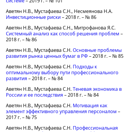
системе
– 2019 г. – № 101
Аветян Н.В., Мустафаева С.Н., Несмеянова Н.А.
Инвестиционные риски
– 2018 г. – № 86
Аветян Н.В., Мустафаева С.Н., Митрофанова Я.С.
Системный анализ как способ решения проблем
–
2018 г. – № 86
Аветян Н.В., Мустафаева С.Н.
Основные проблемы
развития рынка ценных бумаг в РФ
– 2018 г. – № 85
Аветян Н.В., Мустафаева С.Н.
Подходы к
оптимальному выбору пути профессионального
развития
– 2018 г. – № 84
Аветян Н.В., Мустафаева С.Н.
Теневая экономика в
Росcии и ее последствия
– 2018 г. – № 84
Аветян Н.В., Мустафаева С.Н.
Мотивация как
элемент эффективного управления персоналом
–
2017 г. – № 75
Аветян Н.В., Мустафаева С.Н.
Профессиональная