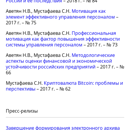
Росcии и ее последствия
– 2018 г. – № 84
Аветян Н.В., Мустафаева С.Н.
Мотивация как
элемент эффективного управления персоналом
–
2017 г. – № 75
Аветян Н.В., Мустафаева С.Н.
Профессиональная
мотивация как фактор повышения эффективности
системы управления персоналом
– 2017 г. – № 73
Аветян Н.В., Мустафаева С.Н.
Методологические
аспекты оценки финансовой и экономической
устойчивости российских предприятий
– 2017 г. – №
66
Мустафаева С.Н.
Криптовалюта Bitcoin: проблемы и
перспективы
– 2017 г. – № 62
Пресс-релизы
Завершение формирования электронного архива