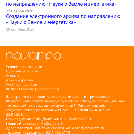
по направлению «Науки о Земле и энергетика»
23 ноября 2020
Создание электронного архива по направлению
«Науки о Земле и энергетика»
29 октября 2020
Условия размещения
Публичная оферта
Оплата
Архив журнала
Учебные пособия
© 2021 NovaInfo ("НоваИнфо")
Электронное периодическое издание зарегистрировано в
Федеральной службе по надзору в сфере связи, информационных
технологий и массовых коммуникаций (Роскомнадзор),
свидетельство о регистрации СМИ — ЭЛ № ФС77-41429 от
23.07.2010 г.
Соучредители СМИ: Долганов А.А., Майоров Е.В.
Главный редактор: Майоров Е.В
Адрес электронной почты Редакции:
editor@novainfo.ru
Телефон Редакции: 7 (951) 743-6110