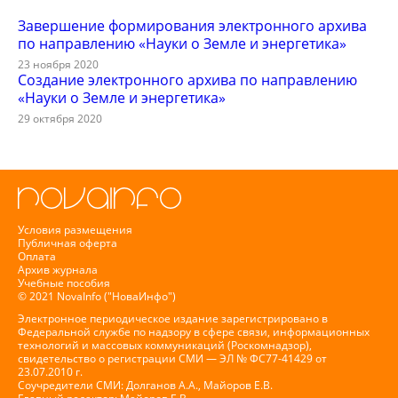
Завершение формирования электронного архива
по направлению «Науки о Земле и энергетика»
23 ноября 2020
Создание электронного архива по направлению
«Науки о Земле и энергетика»
29 октября 2020
Условия размещения
Публичная оферта
Оплата
Архив журнала
Учебные пособия
© 2021 NovaInfo ("НоваИнфо")
Электронное периодическое издание зарегистрировано в
Федеральной службе по надзору в сфере связи, информационных
технологий и массовых коммуникаций (Роскомнадзор),
свидетельство о регистрации СМИ — ЭЛ № ФС77-41429 от
23.07.2010 г.
Соучредители СМИ: Долганов А.А., Майоров Е.В.