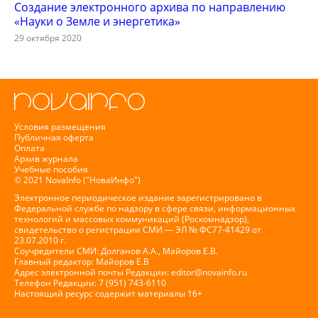
Создание электронного архива по направлению
«Науки о Земле и энергетика»
29 октября 2020
Условия размещения
Публичная оферта
Оплата
Архив журнала
Учебные пособия
© 2021 NovaInfo ("НоваИнфо")
Электронное периодическое издание зарегистрировано в
Федеральной службе по надзору в сфере связи, информационных
технологий и массовых коммуникаций (Роскомнадзор),
свидетельство о регистрации СМИ — ЭЛ № ФС77-41429 от
23.07.2010 г.
Соучредители СМИ: Долганов А.А., Майоров Е.В.
Главный редактор: Майоров Е.В
Адрес электронной почты Редакции:
editor@novainfo.ru
Телефон Редакции: 7 (951) 743-6110
Настоящий ресурс содержит материалы 16+