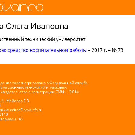
а Ольга Ивановна
рственный технический университет
как средство воспитательной работы
– 2017 г. – № 73
здание зарегистрировано в Федеральной службе
формационных технологий и массовых
 свидетельство о регистрации СМИ — ЭЛ №
А., Майоров Е.В.
В
кции:
editor@novainfo.ru
-6110
атериалы 16+