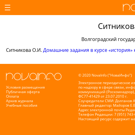
Ситников
Волгоградский госуда
Ситникова О.И.
Домашние задания в курсе «история» 
© 2020 NovaInfo ("НоваИнфо")
Электронное периодическое и
Условия размещения
по надзору в сфере связи, ин
Публичная оферта
коммуникаций (Роскомнадзор),
Оплата
ФС77-41429 от 23.07.2010 г.
Архив журнала
Соучредители СМИ: Долганов А.
Учебные пособия
Главный редактор: Майоров Е.
Адрес электронной почты Реда
Телефон Редакции: 7 (951) 743
Настоящий ресурс содержит м