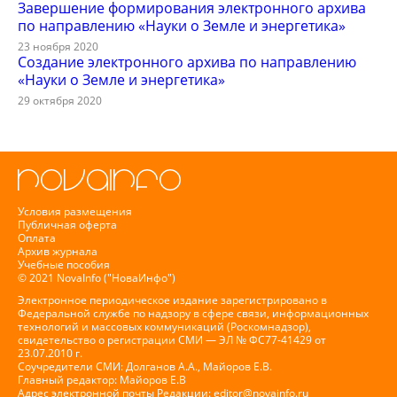
Завершение формирования электронного архива
по направлению «Науки о Земле и энергетика»
23 ноября 2020
Создание электронного архива по направлению
«Науки о Земле и энергетика»
29 октября 2020
Условия размещения
Публичная оферта
Оплата
Архив журнала
Учебные пособия
© 2021 NovaInfo ("НоваИнфо")
Электронное периодическое издание зарегистрировано в
Федеральной службе по надзору в сфере связи, информационных
технологий и массовых коммуникаций (Роскомнадзор),
свидетельство о регистрации СМИ — ЭЛ № ФС77-41429 от
23.07.2010 г.
Соучредители СМИ: Долганов А.А., Майоров Е.В.
Главный редактор: Майоров Е.В
Адрес электронной почты Редакции:
editor@novainfo.ru