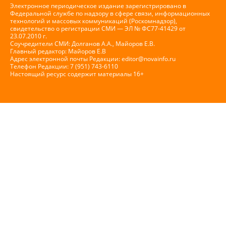
Электронное периодическое издание зарегистрировано в
Федеральной службе по надзору в сфере связи, информационных
технологий и массовых коммуникаций (Роскомнадзор),
свидетельство о регистрации СМИ — ЭЛ № ФС77-41429 от
23.07.2010 г.
Соучредители СМИ: Долганов А.А., Майоров Е.В.
Главный редактор: Майоров Е.В
Адрес электронной почты Редакции:
editor@novainfo.ru
Телефон Редакции: 7 (951) 743-6110
Настоящий ресурс содержит материалы 16+