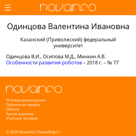
Одинцова Валентина Ивановна
Казанский (Приволжский) федеральный
университет
Одинцова В.И., Осипова М.Д., Минкин А.В.
Особенности развития роботов
– 2018 г. – № 77
Условия размещения
Публичная оферта
Оплата
Архив журнала
Учебные пособия
© 2020 NovaInfo ("НоваИнфо")